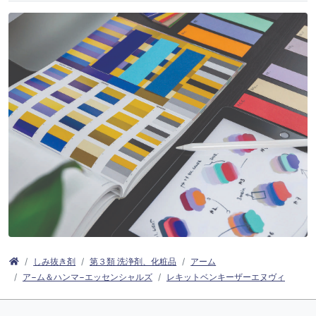
しみ抜き剤
第３類 洗浄剤、化粧品
アーム
ア−ム＆ハンマ−エッセンシャルズ
レキットベンキーザーエヌヴィ