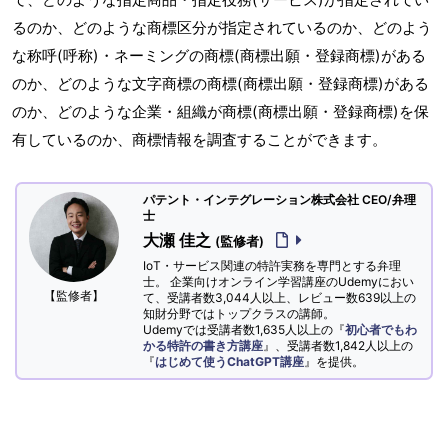
るのか、どのような商標区分が指定されているのか、どのよう
な称呼(呼称)・ネーミングの商標(商標出願・登録商標)がある
のか、どのような文字商標の商標(商標出願・登録商標)がある
のか、どのような企業・組織が商標(商標出願・登録商標)を保
有しているのか、商標情報を調査することができます。
パテント・インテグレーション株式会社 CEO/弁理
士
大瀬 佳之
(監修者)
IoT・サービス関連の特許実務を専門とする弁理
士。 企業向けオンライン学習講座のUdemyにおい
【監修者】
て、受講者数3,044人以上、レビュー数639以上の
知財分野ではトップクラスの講師。
Udemyでは受講者数1,635人以上の『
初心者でもわ
かる特許の書き方講座
』、受講者数1,842人以上の
『
はじめて使うChatGPT講座
』を提供。