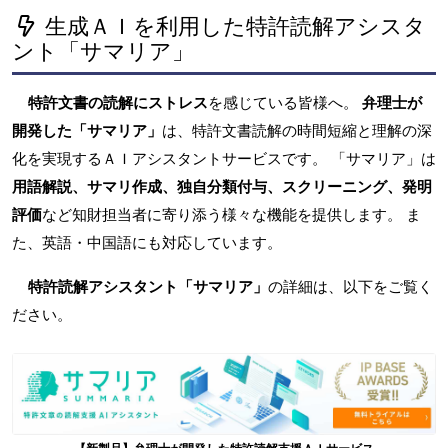
生成ＡＩを利用した特許読解アシスタ
ント「サマリア」
特許文書の読解にストレス
を感じている皆様へ。
弁理士が
開発した「サマリア」
は、特許文書読解の時間短縮と理解の深
化を実現するＡＩアシスタントサービスです。 「サマリア」は
用語解説、サマリ作成、独自分類付与、スクリーニング、発明
評価
など知財担当者に寄り添う様々な機能を提供します。 ま
た、英語・中国語にも対応しています。
特許読解アシスタント「サマリア」
の詳細は、以下をご覧く
ださい。