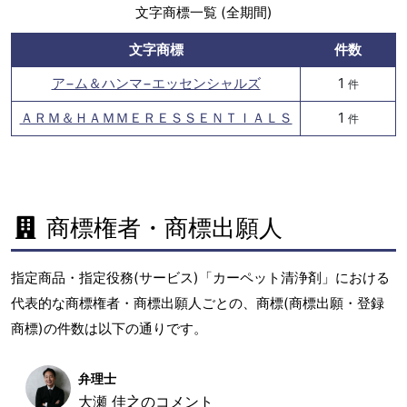
文字商標一覧 (全期間)
文字商標
件数
ア−ム＆ハンマ−エッセンシャルズ
1
件
ＡＲＭ＆ＨＡＭＭＥＲＥＳＳＥＮＴＩＡＬＳ
1
件
商標権者・商標出願人
指定商品・指定役務(サービス)「カーペット清浄剤」における
代表的な商標権者・商標出願人ごとの、商標(商標出願・登録
商標)の件数は以下の通りです。
弁理士
大瀬 佳之のコメント