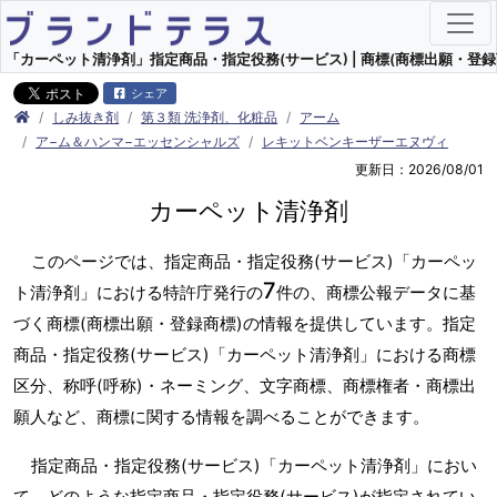
「カーペット清浄剤」指定商品・指定役務(サービス) | 商標(商標出願・登録
シェア
しみ抜き剤
第３類 洗浄剤、化粧品
アーム
ア−ム＆ハンマ−エッセンシャルズ
レキットベンキーザーエヌヴィ
更新日：2026/08/01
カーペット清浄剤
このページでは、指定商品・指定役務(サービス)「カーペッ
7
ト清浄剤」における特許庁発行の
件の、商標公報データに基
づく商標(商標出願・登録商標)の情報を提供しています。指定
商品・指定役務(サービス)「カーペット清浄剤」における商標
区分、称呼(呼称)・ネーミング、文字商標、商標権者・商標出
願人など、商標に関する情報を調べることができます。
指定商品・指定役務(サービス)「カーペット清浄剤」におい
て、どのような指定商品・指定役務(サービス)が指定されてい