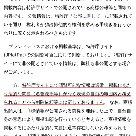
掲載内容は特許庁サイトで公開されている商標公報等と同等の
内容です。 公報情報は、特許庁「
公報に関して
」に記載されて
いる通り、権利者が独占排他的な権利を求める手続きを行うか
わりに広く公示されるべきものです。
ブランドテラスにおける掲載基準は、特許庁サイト
(JPlatPat)での閲覧可否に応じて判断しております。 特許庁サ
イトにて非公開とされている情報は、弊社も非公開とする場合
がございます。
一方、
特許庁サイトにて閲覧可能な情報は通常、掲載にあた
り法的な問題（名誉毀損等）がなく表現の自由の範囲内と考え
られることから削除依頼等には応じておりません
。 なお、商標
出願人は、商標情報が公開される前提を理解した上で、自分自
身の意思により商標出願を行っていると考えると、商標情報を
掲載するにあたり法的な問題は通常存在しないと考えられま