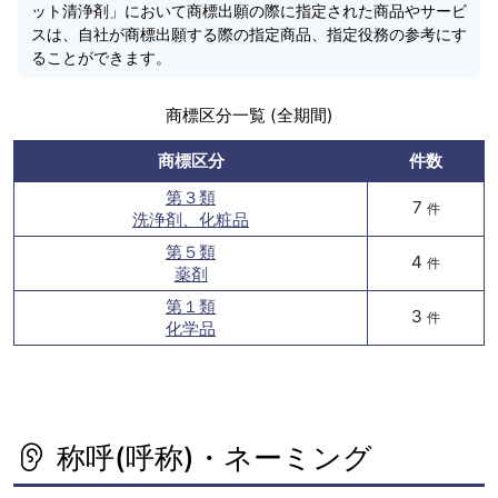
ット清浄剤」において商標出願の際に指定された商品やサービ
スは、自社が商標出願する際の指定商品、指定役務の参考にす
ることができます。
商標区分一覧 (全期間)
商標区分
件数
第３類
7
件
洗浄剤、化粧品
第５類
4
件
薬剤
第１類
3
件
化学品
称呼(呼称)・ネーミング