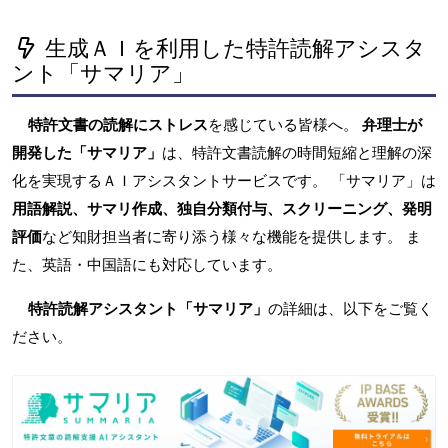
生成ＡＩを利用した特許読解アシスタ
ント「サマリア」
特許文書の読解にストレス
を感じている皆様へ。
弁理士が
開発した「サマリア」
は、特許文書読解の時間短縮と理解の深
化を実現するＡＩアシスタントサービスです。 「サマリア」は
用語解説、サマリ作成、独自分類付与、スクリーニング、発明
評価
など知財担当者に寄り添う様々な機能を提供します。 ま
た、英語・中国語にも対応しています。
特許読解アシスタント「サマリア」
の詳細は、以下をご覧く
ださい。