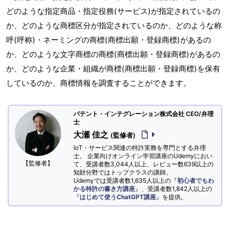
どのような指定商品・指定役務(サービス)が指定されているの
か、どのような商標区分が指定されているのか、どのような称
呼(呼称)・ネーミングの商標(商標出願・登録商標)があるの
か、どのような文字商標の商標(商標出願・登録商標)があるの
か、どのような企業・組織が商標(商標出願・登録商標)を保有
しているのか、商標情報を調査することができます。
パテント・インテグレーション株式会社 CEO/弁理
士
大瀬 佳之
(監修者)
IoT・サービス関連の特許実務を専門とする弁理
士。 企業向けオンライン学習講座のUdemyにおい
【監修者】
て、受講者数3,044人以上、レビュー数639以上の
知財分野ではトップクラスの講師。
Udemyでは受講者数1,635人以上の『
初心者でもわ
かる特許の書き方講座
』、受講者数1,842人以上の
『
はじめて使うChatGPT講座
』を提供。