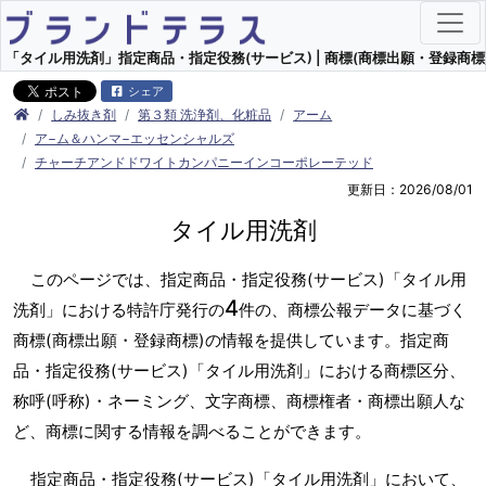
「タイル用洗剤」指定商品・指定役務(サービス) | 商標(商標出願・登録商標)
シェア
しみ抜き剤
第３類 洗浄剤、化粧品
アーム
ア−ム＆ハンマ−エッセンシャルズ
チャーチアンドドワイトカンパニーインコーポレーテッド
更新日：2026/08/01
タイル用洗剤
このページでは、指定商品・指定役務(サービス)「タイル用
4
洗剤」における特許庁発行の
件の、商標公報データに基づく
商標(商標出願・登録商標)の情報を提供しています。指定商
品・指定役務(サービス)「タイル用洗剤」における商標区分、
称呼(呼称)・ネーミング、文字商標、商標権者・商標出願人な
ど、商標に関する情報を調べることができます。
指定商品・指定役務(サービス)「タイル用洗剤」において、