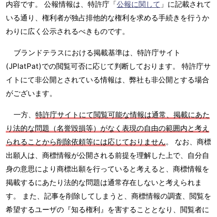
内容です。 公報情報は、特許庁「
公報に関して
」に記載されて
いる通り、権利者が独占排他的な権利を求める手続きを行うか
わりに広く公示されるべきものです。
ブランドテラスにおける掲載基準は、特許庁サイト
(JPlatPat)での閲覧可否に応じて判断しております。 特許庁サ
イトにて非公開とされている情報は、弊社も非公開とする場合
がございます。
一方、
特許庁サイトにて閲覧可能な情報は通常、掲載にあた
り法的な問題（名誉毀損等）がなく表現の自由の範囲内と考え
られることから削除依頼等には応じておりません
。 なお、商標
出願人は、商標情報が公開される前提を理解した上で、自分自
身の意思により商標出願を行っていると考えると、商標情報を
掲載するにあたり法的な問題は通常存在しないと考えられま
す。 また、記事を削除してしまうと、商標情報の調査、閲覧を
希望するユーザの『知る権利』を害することとなり、閲覧者に