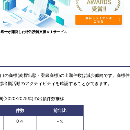
弁理士が開発した特許読解支援ＡＩサービス
25年)の商標(商標出願・登録商標)の出願件数は減少傾向です。商標
標出願活動のアクティビティを確認することができます。
(2020-2025年)の出願件数推移
件数
前年比
0
-
件
%