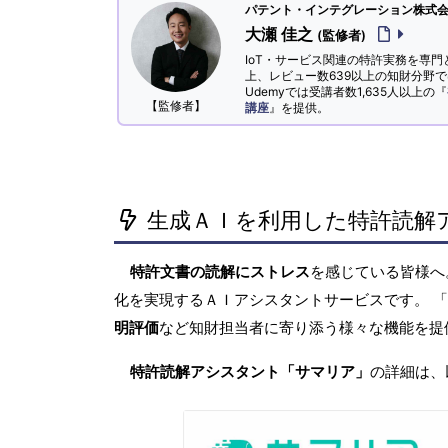
パテント・インテグレーション株式会社
大瀬 佳之
(監修者)
IoT・サービス関連の特許実務を専門
上、レビュー数639以上の知財分野
Udemyでは受講者数1,635人以上の『
【監修者】
講座
』を提供。
生成ＡＩを利用した特許読解
特許文書の読解にストレス
を感じている皆様
化を実現するＡＩアシスタントサービスです。 
明評価
など知財担当者に寄り添う様々な機能を提
特許読解アシスタント「サマリア」
の詳細は、