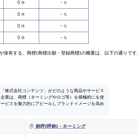
0
-
件
%
0
-
件
%
0
-
件
%
0
-
件
%
が保有する、商標(商標出願・登録商標)の概要は、以下の通りです
、「株式会社コンテンツ」がどのような商品やサービス
。企業は、商標（ネーミングやロゴ等）を積極的にを使
サービスを魅力的にアピールしブランドイメージを高め
称呼(呼称)・ネーミング