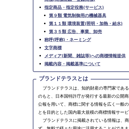
指定商品・指定役務(サービス)
第９類 電気制御用の機械器具
第１１類 環境装置(照明・加熱・給水)
第３５類 広告、事業、卸売
称呼(呼称)・ネーミング
文字商標
メディア(新聞、雑誌等)への商標情報提供
掲載内容・掲載基準について
ブランドテラスとは
ブランドテラスは、知的財産の専門家である
のもと、日本国特許庁が発行する最新の公開商
公報を用いて、商標に関する情報を広く一般の
とを目的とした国内最大規模の商標情報サービ
ブランドテラスに掲載されている情報は、商
ず、無料で様々な用途に活用することができま