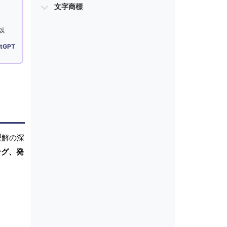
文字商標
以
tGPT
理解の深
ング、発