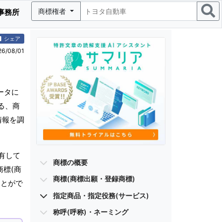
商標権者
事務所
シェア
/08/01
ータに
る、商
情報を調
有して
商標の概要
商標(商
商標(商標出願・登録商標)
ことがで
指定商品・指定役務(サービス)
称呼(呼称)・ネーミング