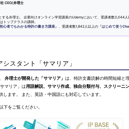
 CEO/弁理士
とする弁理士。 企業向けオンライン学習講座のUdemyにおいて、受講者数3,044人
ではトップクラスの講師。
初心者でもわかる特許の書き方講座
』、受講者数1,842人以上の『
はじめて使うCha
アシスタント「サマリア」
へ。
弁理士が開発した「サマリア」
は、特許文書読解の時間短縮と
「サマリア」は
用語解説、サマリ作成、独自分類付与、スクリーニ
供します。 また、英語・中国語にも対応しています。
以下をご覧ください。