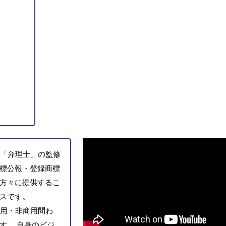
「弁理士」の監修
標公報・登録商標
方々に提供するこ
スです。
用・非商用問わ
す。 自身のビジ