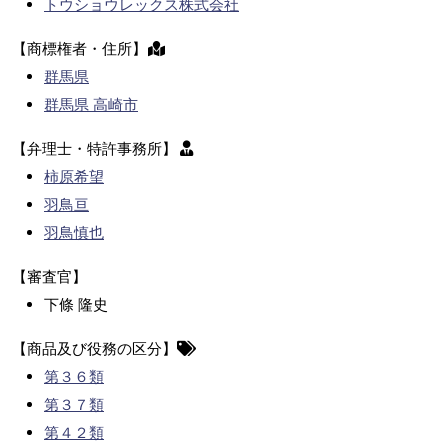
トウショウレックス株式会社
【商標権者・住所】
群馬県
群馬県 高崎市
【弁理士・特許事務所】
柿原希望
羽鳥亘
羽鳥慎也
【審査官】
下條 隆史
【商品及び役務の区分】
第３６類
第３７類
第４２類