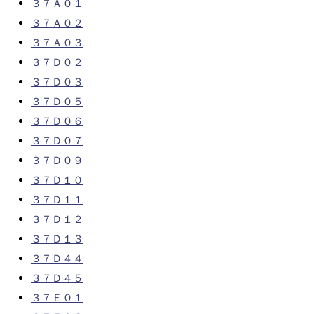
３７Ａ０１
３７Ａ０２
３７Ａ０３
３７Ｄ０２
３７Ｄ０３
３７Ｄ０５
３７Ｄ０６
３７Ｄ０７
３７Ｄ０９
３７Ｄ１０
３７Ｄ１１
３７Ｄ１２
３７Ｄ１３
３７Ｄ４４
３７Ｄ４５
３７Ｅ０１