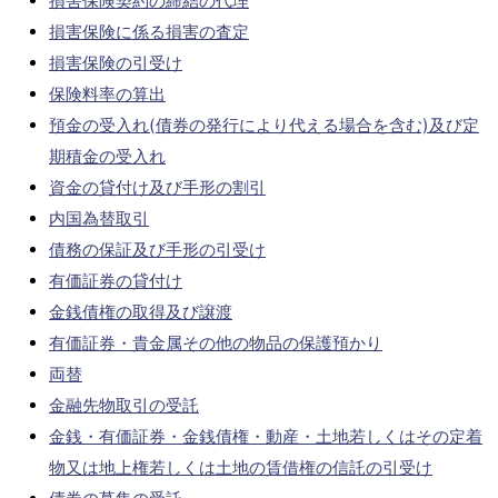
損害保険契約の締結の代理
損害保険に係る損害の査定
損害保険の引受け
保険料率の算出
預金の受入れ(債券の発行により代える場合を含む)及び定
期積金の受入れ
資金の貸付け及び手形の割引
内国為替取引
債務の保証及び手形の引受け
有価証券の貸付け
金銭債権の取得及び譲渡
有価証券・貴金属その他の物品の保護預かり
両替
金融先物取引の受託
金銭・有価証券・金銭債権・動産・土地若しくはその定着
物又は地上権若しくは土地の賃借権の信託の引受け