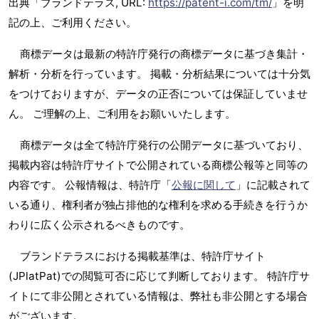
出典「ブランドテラス, URL:
https://patent-i.com/tm/
」を明
記の上、ご利用ください。
商標データは最新の特許庁発行の商標データに基づき集計・
解析・分析を行っています。 掲載・分析結果については十分気
をつけておりますが、データの正否については保証していませ
ん。 ご理解の上、ご利用をお願いいたします。
商標データは全て特許庁発行の公開データに基づいており、
掲載内容は特許庁サイトで公開されている商標公報等と同等の
内容です。 公報情報は、特許庁「
公報に関して
」に記載されて
いる通り、権利者が独占排他的な権利を求める手続きを行うか
わりに広く公示されるべきものです。
ブランドテラスにおける掲載基準は、特許庁サイト
(JPlatPat)での閲覧可否に応じて判断しております。 特許庁サ
イトにて非公開とされている情報は、弊社も非公開とする場合
がございます。