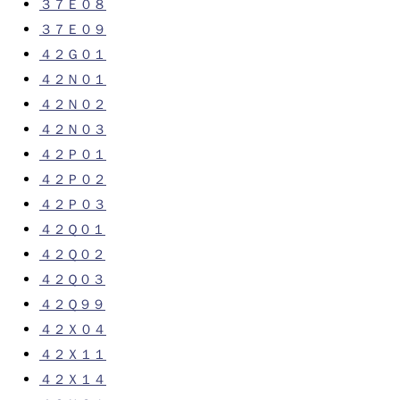
３７Ｅ０８
３７Ｅ０９
４２Ｇ０１
４２Ｎ０１
４２Ｎ０２
４２Ｎ０３
４２Ｐ０１
４２Ｐ０２
４２Ｐ０３
４２Ｑ０１
４２Ｑ０２
４２Ｑ０３
４２Ｑ９９
４２Ｘ０４
４２Ｘ１１
４２Ｘ１４