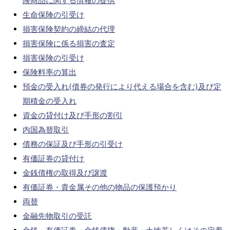
険商品に関する情報の提供
生命保険の引受け
損害保険契約の締結の代理
損害保険に係る損害の査定
損害保険の引受け
保険料率の算出
預金の受入れ(債券の発行により代える場合を含む)及び定
期積金の受入れ
資金の貸付け及び手形の割引
内国為替取引
債務の保証及び手形の引受け
有価証券の貸付け
金銭債権の取得及び譲渡
有価証券・貴金属その他の物品の保護預かり
両替
金融先物取引の受託