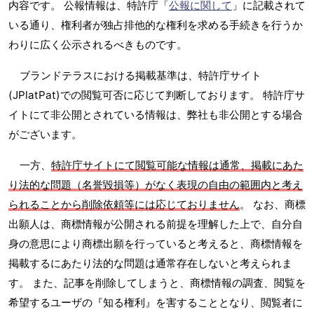
内容です。 公報情報は、特許庁「
公報に関して
」に記載されて
いる通り、権利者が独占排他的な権利を求める手続きを行うか
わりに広く公示されるべきものです。
ブランドテラスにおける掲載基準は、特許庁サイト
(JPlatPat)での閲覧可否に応じて判断しております。 特許庁サ
イトにて非公開とされている情報は、弊社も非公開とする場合
がございます。
一方、
特許庁サイトにて閲覧可能な情報は通常、掲載にあた
り法的な問題（名誉毀損等）がなく表現の自由の範囲内と考え
られることから削除依頼等には応じておりません
。 なお、商標
出願人は、商標情報が公開される前提を理解した上で、自分自
身の意思により商標出願を行っていると考えると、商標情報を
掲載するにあたり法的な問題は通常存在しないと考えられま
す。 また、記事を削除してしまうと、商標情報の調査、閲覧を
希望するユーザの『知る権利』を害することとなり、閲覧者に