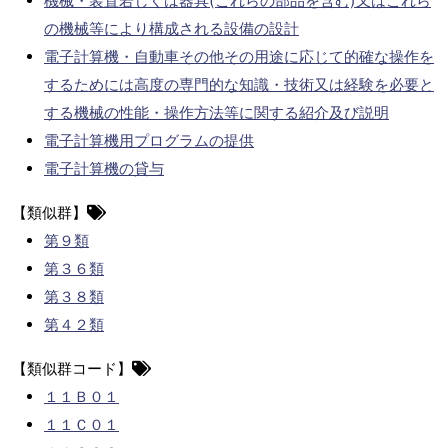
機械・装置若しくは器具(これらの部品を含む)又はこれら
の機械等により構成される設備の設計
電子計算機・自動車その他その用途に応じて的確な操作を
するためには高度の専門的な知識・技術又は経験を必要と
する機械の性能・操作方法等に関する紹介及び説明
電子計算機用プログラムの提供
電子計算機の貸与
【類似群】
第９類
第３６類
第３８類
第４２類
【類似群コード】
１１Ｂ０１
１１Ｃ０１