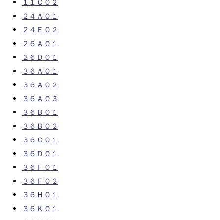
１１Ｃ０２
２４Ａ０１
２４Ｅ０２
２６Ａ０１
２６Ｄ０１
３６Ａ０１
３６Ａ０２
３６Ａ０３
３６Ｂ０１
３６Ｂ０２
３６Ｃ０１
３６Ｄ０１
３６Ｆ０１
３６Ｆ０２
３６Ｈ０１
３６Ｋ０１