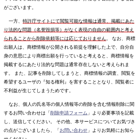
がございます。
一方、
特許庁サイトにて閲覧可能な情報は通常、掲載にあた
り法的な問題（名誉毀損等）がなく表現の自由の範囲内と考え
られることから削除依頼等には応じておりません
。 なお、商標
出願人は、商標情報が公開される前提を理解した上で、自分自
身の意思により商標出願を行っていると考えると、商標情報を
掲載するにあたり法的な問題は通常存在しないと考えられま
す。 また、記事を削除してしまうと、商標情報の調査、閲覧を
希望するユーザの『知る権利』を害することとなり、閲覧者に
不利益が生じてしまうためです。
なお、個人の氏名等の個人情報等の削除を含む情報削除に関
するお問い合わせは「
削除申請フォーム
」より必要事項を記載
し、送信してください。 その他、本サービスについてお気づき
の点がございましたら、「
お問い合わせ
」よりお気軽にお知ら
せください。