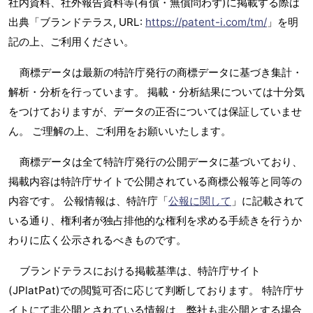
社内資料、社外報告資料等(有償・無償問わず)に掲載する際は
出典「ブランドテラス, URL:
https://patent-i.com/tm/
」を明
記の上、ご利用ください。
商標データは最新の特許庁発行の商標データに基づき集計・
解析・分析を行っています。 掲載・分析結果については十分気
をつけておりますが、データの正否については保証していませ
ん。 ご理解の上、ご利用をお願いいたします。
商標データは全て特許庁発行の公開データに基づいており、
掲載内容は特許庁サイトで公開されている商標公報等と同等の
内容です。 公報情報は、特許庁「
公報に関して
」に記載されて
いる通り、権利者が独占排他的な権利を求める手続きを行うか
わりに広く公示されるべきものです。
ブランドテラスにおける掲載基準は、特許庁サイト
(JPlatPat)での閲覧可否に応じて判断しております。 特許庁サ
イトにて非公開とされている情報は、弊社も非公開とする場合