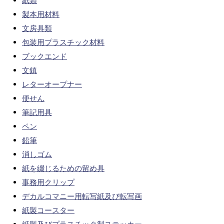
紙類
製本用材料
文房具類
包装用プラスチック材料
ブックエンド
文鎮
レターオープナー
便せん
筆記用具
ペン
鉛筆
消しゴム
紙を綴じるための留め具
事務用クリップ
デカルコマニー用転写紙及び転写画
紙製コースター