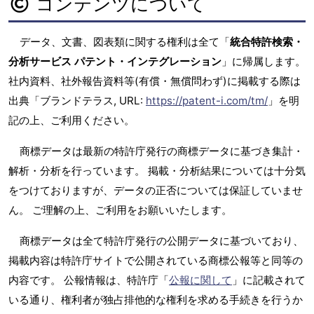
コンテンツについて
データ、文書、図表類に関する権利は全て「
統合特許検索・
分析サービス パテント・インテグレーション
」に帰属します。
社内資料、社外報告資料等(有償・無償問わず)に掲載する際は
出典「ブランドテラス, URL:
https://patent-i.com/tm/
」を明
記の上、ご利用ください。
商標データは最新の特許庁発行の商標データに基づき集計・
解析・分析を行っています。 掲載・分析結果については十分気
をつけておりますが、データの正否については保証していませ
ん。 ご理解の上、ご利用をお願いいたします。
商標データは全て特許庁発行の公開データに基づいており、
掲載内容は特許庁サイトで公開されている商標公報等と同等の
内容です。 公報情報は、特許庁「
公報に関して
」に記載されて
いる通り、権利者が独占排他的な権利を求める手続きを行うか