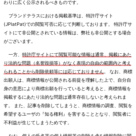
わりに広く公示されるべきものです。
ブランドテラスにおける掲載基準は、特許庁サイト
(JPlatPat)での閲覧可否に応じて判断しております。 特許庁サ
イトにて非公開とされている情報は、弊社も非公開とする場合
がございます。
一方、
特許庁サイトにて閲覧可能な情報は通常、掲載にあた
り法的な問題（名誉毀損等）がなく表現の自由の範囲内と考え
られることから削除依頼等には応じておりません
。 なお、商標
出願人は、商標情報が公開される前提を理解した上で、自分自
身の意思により商標出願を行っていると考えると、商標情報を
掲載するにあたり法的な問題は通常存在しないと考えられま
す。 また、記事を削除してしまうと、商標情報の調査、閲覧を
希望するユーザの『知る権利』を害することとなり、閲覧者に
不利益が生じてしまうためです。
なお、個人の氏名等の個人情報等の削除を含む情報削除に関