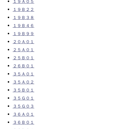
１９Ａ０５
１９Ｂ２２
１９Ｂ３８
１９Ｂ４６
１９Ｂ９９
２０Ａ０１
２５Ａ０１
２５Ｂ０１
２６Ｂ０１
３５Ａ０１
３５Ａ０２
３５Ｂ０１
３５Ｇ０１
３５Ｇ０３
３６Ａ０１
３６Ｂ０１