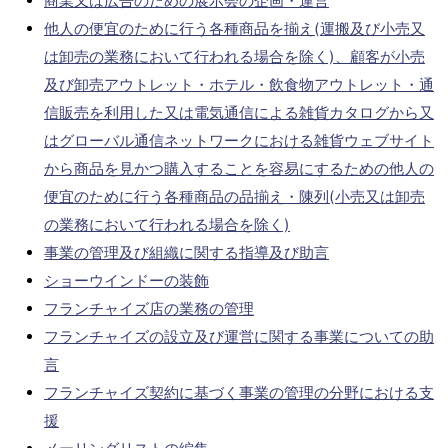
商業又は広告のための展示会の企画・運営
他人の便宜のために行う各種商品を揃え(運搬及び小売又
は卸売の業務において行われる場合を除く)、顧客が小売
及び卸売アウトレット・ホテル・飲食物アウトレット・通
信販売を利用した又は電気通信による雑貨カタログから又
はグローバル通信ネットワークにおける雑貨ウェブサイト
から商品を見かつ購入することを容易にするための他人の
便宜のために行う各種商品の品揃え・陳列(小売又は卸売
の業務において行われる場合を除く)
事業の管理及び組織に関する指導及び助言
ショーウインドーの装飾
フランチャイズ店の業務の管理
フランチャイズの設立及び運営に関する事業についての助
言
フランチャイズ契約に基づく事業の管理の分野における支
援