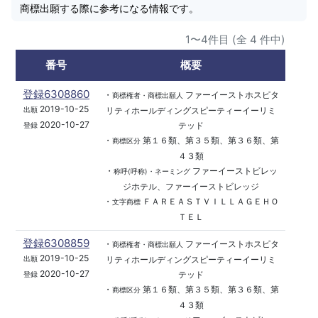
商標出願する際に参考になる情報です。
1〜4件目 (全 4 件中)
番号
概要
登録6308860
・
ファーイーストホスピタ
商標権者・商標出願人
2019-10-25
リティホールディングスピーティーイーリミ
出願
2020-10-27
テッド
登録
・
第１６類、第３５類、第３６類、第
商標区分
４３類
・
ファーイーストビレッ
称呼(呼称)・ネーミング
ジホテル、ファーイーストビレッジ
・
ＦＡＲＥＡＳＴＶＩＬＬＡＧＥＨＯ
文字商標
ＴＥＬ
登録6308859
・
ファーイーストホスピタ
商標権者・商標出願人
2019-10-25
リティホールディングスピーティーイーリミ
出願
2020-10-27
テッド
登録
・
第１６類、第３５類、第３６類、第
商標区分
４３類