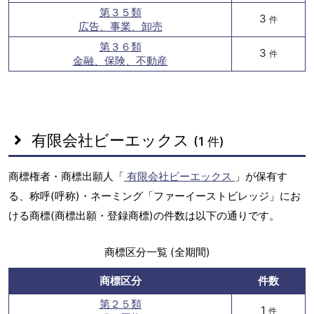
第３５類
3
件
広告、事業、卸売
第３６類
3
件
金融、保険、不動産
有限会社ビーエックス
(1 件)
商標権者・商標出願人「
有限会社ビーエックス
」が保有す
る、称呼(呼称)・ネーミング「ファーイーストビレッジ」にお
ける商標(商標出願・登録商標)の件数は以下の通りです。
商標区分一覧 (全期間)
商標区分
件数
第２５類
1
件