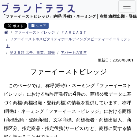
「ファーイーストビレッジ」称呼(呼称)・ネーミング | 商標(商標出願・登録
シェア
ファーイーストビレッジ
ＦＡＲＥＡＳＴ
ファーイーストホスピタリティホールディングスピーティーイーリミテッ
ド
第３５類 広告、事業、卸売
アパートの貸与
更新日：2026/08/01
ファーイーストビレッジ
このページでは、称呼(呼称)・ネーミング「ファーイースト
4
ビレッジ」における特許庁発行の
件の、商標公報データに基
づく商標(商標出願・登録商標)の情報を提供しています。称呼
(呼称)・ネーミング「ファーイーストビレッジ」における商標
(商標出願・登録商標)、文字商標、商標権者・商標出願人、商
標区分、指定商品・指定役務(サービス)など、商標に関する情
報を調べることができます。