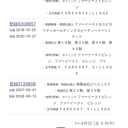
・
ファーイーストビレッ
称呼(呼称)・ネーミング
ジ
・
ＦＡＲＥＡＳＴＶＩＬＬＡＧＥ
文字商標
登録6308857
・
ファーイーストホスピタ
商標権者・商標出願人
2019-10-25
リティホールディングスピーティーイーリミ
出願
2020-10-27
テッド
登録
・
第１６類、第３５類、第３６類、第
商標区分
４３類
・
ファーイーストビレッ
称呼(呼称)・ネーミング
ジ、ファーイースト、ビレッジ、ブイ
・
Ｖ、ＦＡＲＥＡＳＴ、ＶＩＬＬＡＧ
文字商標
Ｅ
登録5139608
・
有限会社ビーエックス
商標権者・商標出願人
2007-06-01
・
第２５類、第３５類
出願
商標区分
2008-06-13
・
ファーイーストビレッ
登録
称呼(呼称)・ネーミング
ジ、ファーイースト、ビレッジ
・
ＦＡＲＥＡＳＴ、ＶＩＬＬＡＧＥ
文字商標
1〜4件目 (全 4 件中)