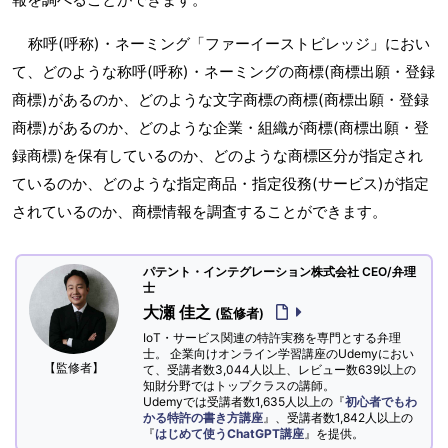
称呼(呼称)・ネーミング「ファーイーストビレッジ」におい
て、どのような称呼(呼称)・ネーミングの商標(商標出願・登録
商標)があるのか、どのような文字商標の商標(商標出願・登録
商標)があるのか、どのような企業・組織が商標(商標出願・登
録商標)を保有しているのか、どのような商標区分が指定され
ているのか、どのような指定商品・指定役務(サービス)が指定
されているのか、商標情報を調査することができます。
パテント・インテグレーション株式会社 CEO/弁理
士
大瀬 佳之
(監修者)
IoT・サービス関連の特許実務を専門とする弁理
士。 企業向けオンライン学習講座のUdemyにおい
【監修者】
て、受講者数3,044人以上、レビュー数639以上の
知財分野ではトップクラスの講師。
Udemyでは受講者数1,635人以上の『
初心者でもわ
かる特許の書き方講座
』、受講者数1,842人以上の
『
はじめて使うChatGPT講座
』を提供。