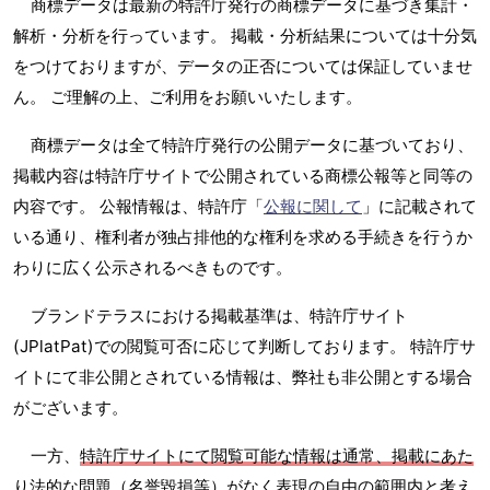
商標データは最新の特許庁発行の商標データに基づき集計・
解析・分析を行っています。 掲載・分析結果については十分気
をつけておりますが、データの正否については保証していませ
ん。 ご理解の上、ご利用をお願いいたします。
商標データは全て特許庁発行の公開データに基づいており、
掲載内容は特許庁サイトで公開されている商標公報等と同等の
内容です。 公報情報は、特許庁「
公報に関して
」に記載されて
いる通り、権利者が独占排他的な権利を求める手続きを行うか
わりに広く公示されるべきものです。
ブランドテラスにおける掲載基準は、特許庁サイト
(JPlatPat)での閲覧可否に応じて判断しております。 特許庁サ
イトにて非公開とされている情報は、弊社も非公開とする場合
がございます。
一方、
特許庁サイトにて閲覧可能な情報は通常、掲載にあた
り法的な問題（名誉毀損等）がなく表現の自由の範囲内と考え