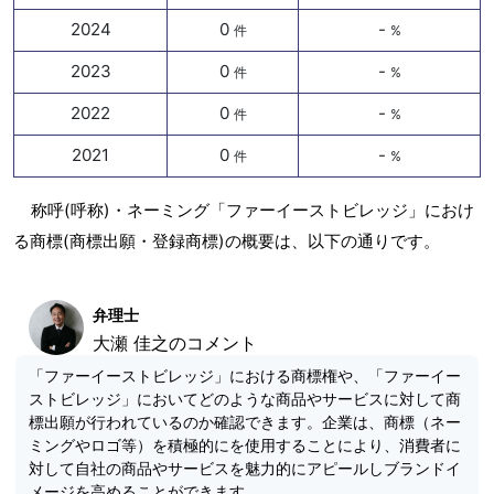
2024
0
-
件
%
2023
0
-
件
%
2022
0
-
件
%
2021
0
-
件
%
称呼(呼称)・ネーミング「ファーイーストビレッジ」におけ
る商標(商標出願・登録商標)の概要は、以下の通りです。
弁理士
大瀬 佳之のコメント
「ファーイーストビレッジ」における商標権や、「ファーイー
ストビレッジ」においてどのような商品やサービスに対して商
標出願が行われているのか確認できます。企業は、商標（ネー
ミングやロゴ等）を積極的にを使用することにより、消費者に
対して自社の商品やサービスを魅力的にアピールしブランドイ
メージを高めることができます。