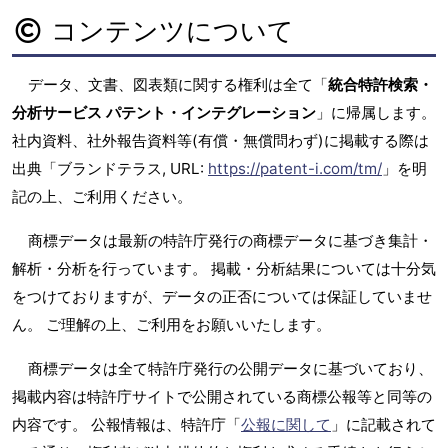
コンテンツについて
データ、文書、図表類に関する権利は全て「
統合特許検索・
分析サービス パテント・インテグレーション
」に帰属します。
社内資料、社外報告資料等(有償・無償問わず)に掲載する際は
出典「ブランドテラス, URL:
https://patent-i.com/tm/
」を明
記の上、ご利用ください。
商標データは最新の特許庁発行の商標データに基づき集計・
解析・分析を行っています。 掲載・分析結果については十分気
をつけておりますが、データの正否については保証していませ
ん。 ご理解の上、ご利用をお願いいたします。
商標データは全て特許庁発行の公開データに基づいており、
掲載内容は特許庁サイトで公開されている商標公報等と同等の
内容です。 公報情報は、特許庁「
公報に関して
」に記載されて