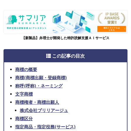
【新製品】弁理士が開発した特許読解支援ＡＩサービス
この記事の目次
商標の概要
商標(商標出願・登録商標)
称呼(呼称)・ネーミング
文字商標
商標権者・商標出願人
株式会社ブリリアージュ
商標区分
指定商品・指定役務(サービス)