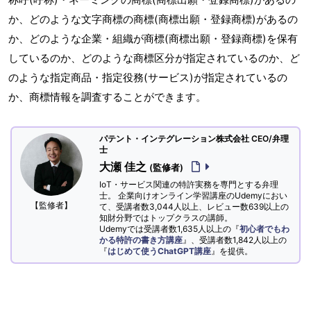
か、どのような文字商標の商標(商標出願・登録商標)があるの
か、どのような企業・組織が商標(商標出願・登録商標)を保有
しているのか、どのような商標区分が指定されているのか、ど
のような指定商品・指定役務(サービス)が指定されているの
か、商標情報を調査することができます。
パテント・インテグレーション株式会社 CEO/弁理
士
大瀬 佳之
(監修者)
IoT・サービス関連の特許実務を専門とする弁理
士。 企業向けオンライン学習講座のUdemyにおい
【監修者】
て、受講者数3,044人以上、レビュー数639以上の
知財分野ではトップクラスの講師。
Udemyでは受講者数1,635人以上の『
初心者でもわ
かる特許の書き方講座
』、受講者数1,842人以上の
『
はじめて使うChatGPT講座
』を提供。