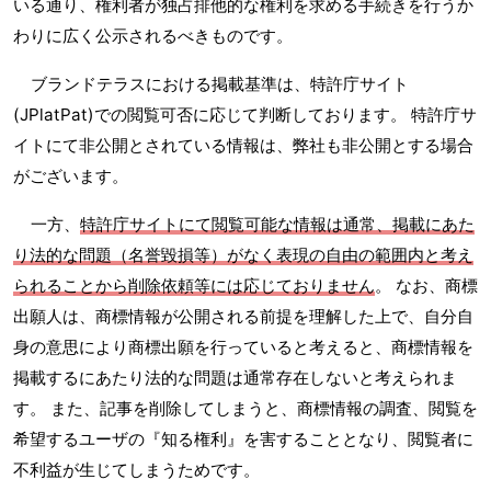
いる通り、権利者が独占排他的な権利を求める手続きを行うか
わりに広く公示されるべきものです。
ブランドテラスにおける掲載基準は、特許庁サイト
(JPlatPat)での閲覧可否に応じて判断しております。 特許庁サ
イトにて非公開とされている情報は、弊社も非公開とする場合
がございます。
一方、
特許庁サイトにて閲覧可能な情報は通常、掲載にあた
り法的な問題（名誉毀損等）がなく表現の自由の範囲内と考え
られることから削除依頼等には応じておりません
。 なお、商標
出願人は、商標情報が公開される前提を理解した上で、自分自
身の意思により商標出願を行っていると考えると、商標情報を
掲載するにあたり法的な問題は通常存在しないと考えられま
す。 また、記事を削除してしまうと、商標情報の調査、閲覧を
希望するユーザの『知る権利』を害することとなり、閲覧者に
不利益が生じてしまうためです。