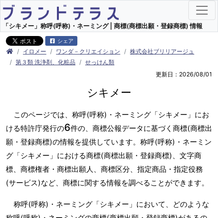
「シキメー」称呼(呼称)・ネーミング | 商標(商標出願・登録商標) 情報
シェア
イロメー
ワンダ－クリエイション
株式会社ブリリアージュ
第３類 洗浄剤、化粧品
せっけん類
更新日：2026/08/01
シキメー
このページでは、称呼(呼称)・ネーミング「シキメー」にお
6
ける特許庁発行の
件の、商標公報データに基づく商標(商標出
願・登録商標)の情報を提供しています。称呼(呼称)・ネーミン
グ「シキメー」における商標(商標出願・登録商標)、文字商
標、商標権者・商標出願人、商標区分、指定商品・指定役務
(サービス)など、商標に関する情報を調べることができます。
称呼(呼称)・ネーミング「シキメー」において、どのような
称呼(呼称)・ネーミングの商標(商標出願・登録商標)があるの