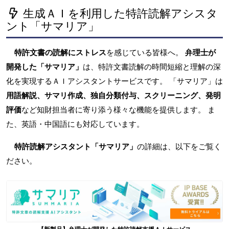
生成ＡＩを利用した特許読解アシスタ
ント「サマリア」
特許文書の読解にストレス
を感じている皆様へ。
弁理士が
開発した「サマリア」
は、特許文書読解の時間短縮と理解の深
化を実現するＡＩアシスタントサービスです。 「サマリア」は
用語解説、サマリ作成、独自分類付与、スクリーニング、発明
評価
など知財担当者に寄り添う様々な機能を提供します。 ま
た、英語・中国語にも対応しています。
特許読解アシスタント「サマリア」
の詳細は、以下をご覧く
ださい。