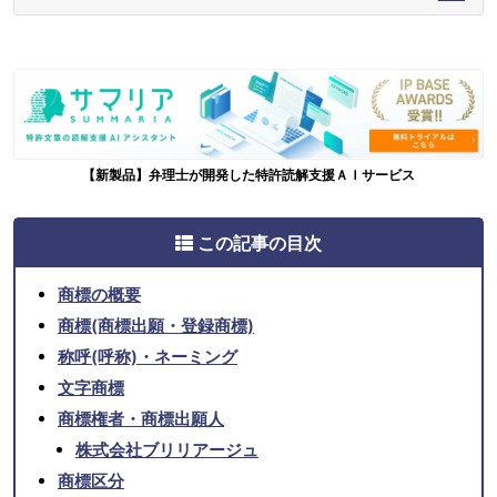
【新製品】弁理士が開発した特許読解支援ＡＩサービス
この記事の目次
商標の概要
商標(商標出願・登録商標)
称呼(呼称)・ネーミング
文字商標
商標権者・商標出願人
株式会社ブリリアージュ
商標区分