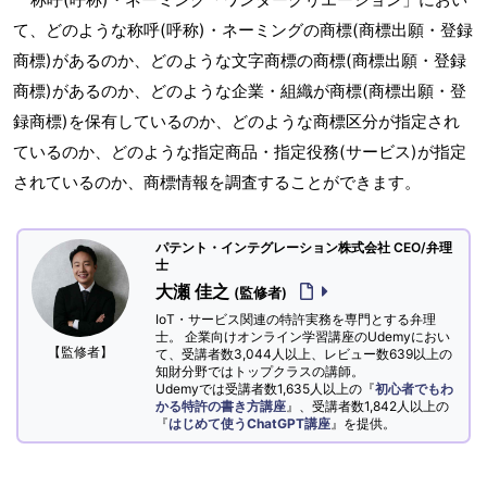
て、どのような称呼(呼称)・ネーミングの商標(商標出願・登録
商標)があるのか、どのような文字商標の商標(商標出願・登録
商標)があるのか、どのような企業・組織が商標(商標出願・登
録商標)を保有しているのか、どのような商標区分が指定され
ているのか、どのような指定商品・指定役務(サービス)が指定
されているのか、商標情報を調査することができます。
パテント・インテグレーション株式会社 CEO/弁理
士
大瀬 佳之
(監修者)
IoT・サービス関連の特許実務を専門とする弁理
士。 企業向けオンライン学習講座のUdemyにおい
【監修者】
て、受講者数3,044人以上、レビュー数639以上の
知財分野ではトップクラスの講師。
Udemyでは受講者数1,635人以上の『
初心者でもわ
かる特許の書き方講座
』、受講者数1,842人以上の
『
はじめて使うChatGPT講座
』を提供。