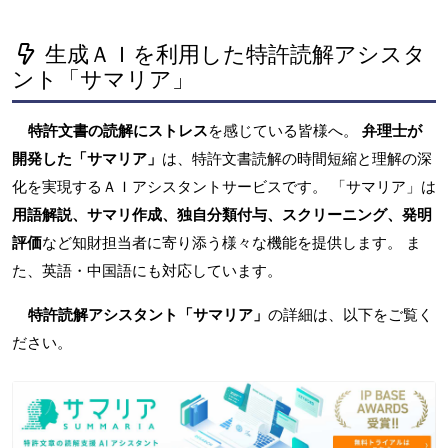
生成ＡＩを利用した特許読解アシスタ
ント「サマリア」
特許文書の読解にストレス
を感じている皆様へ。
弁理士が
開発した「サマリア」
は、特許文書読解の時間短縮と理解の深
化を実現するＡＩアシスタントサービスです。 「サマリア」は
用語解説、サマリ作成、独自分類付与、スクリーニング、発明
評価
など知財担当者に寄り添う様々な機能を提供します。 ま
た、英語・中国語にも対応しています。
特許読解アシスタント「サマリア」
の詳細は、以下をご覧く
ださい。