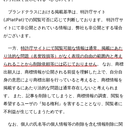
ブランドテラスにおける掲載基準は、特許庁サイト
(JPlatPat)での閲覧可否に応じて判断しております。 特許庁サ
イトにて非公開とされている情報は、弊社も非公開とする場合
がございます。
一方、
特許庁サイトにて閲覧可能な情報は通常、掲載にあた
り法的な問題（名誉毀損等）がなく表現の自由の範囲内と考え
られることから削除依頼等には応じておりません
。 なお、商標
出願人は、商標情報が公開される前提を理解した上で、自分自
身の意思により商標出願を行っていると考えると、商標情報を
掲載するにあたり法的な問題は通常存在しないと考えられま
す。 また、記事を削除してしまうと、商標情報の調査、閲覧を
希望するユーザの『知る権利』を害することとなり、閲覧者に
不利益が生じてしまうためです。
なお、個人の氏名等の個人情報等の削除を含む情報削除に関