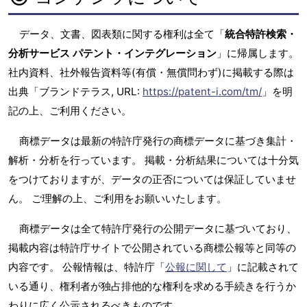
データ、文書、図表類に関する権利は全て「
統合特許検索・
分析サービス パテント・インテグレーション
」に帰属します。
社内資料、社外報告資料等(有償・無償問わず)に掲載する際は
出典「ブランドテラス, URL:
https://patent-i.com/tm/
」を明
記の上、ご利用ください。
商標データは最新の特許庁発行の商標データに基づき集計・
解析・分析を行っています。 掲載・分析結果については十分気
をつけておりますが、データの正否については保証していませ
ん。 ご理解の上、ご利用をお願いいたします。
商標データは全て特許庁発行の公開データに基づいており、
掲載内容は特許庁サイトで公開されている商標公報等と同等の
内容です。 公報情報は、特許庁「
公報に関して
」に記載されて
いる通り、権利者が独占排他的な権利を求める手続きを行うか
わりに広く公示されるべきものです。