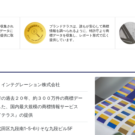
り収集され
ブランドテラスは、誰もが安心して商標
標データに
情報を調べられるように、特許庁より商
の提供に取
標データを収集し、レポート形式で広く
提供しています。
・インテグレーション株式会社
行の過去２０年、約３００万件の商標デー
した、国内最大規模の商標情報サービス
ドテラス』の提供
田区九段南1-5-6りそな九段ビル5F