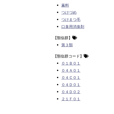
薫料
つけづめ
つけまつ毛
口臭用消臭剤
【類似群】
第３類
【類似群コード】
０１Ｂ０１
０４Ａ０１
０４Ｃ０１
０４Ｄ０１
０４Ｄ０２
２１Ｆ０１