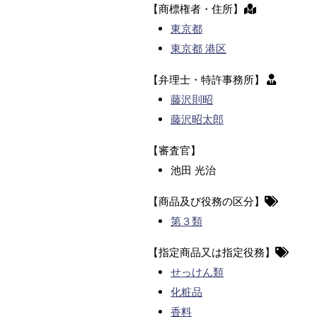
【商標権者・住所】
東京都
東京都 港区
【弁理士・特許事務所】
藤沢則昭
藤沢昭太郎
【審査官】
池田 光治
【商品及び役務の区分】
第３類
【指定商品又は指定役務】
せっけん類
化粧品
香料