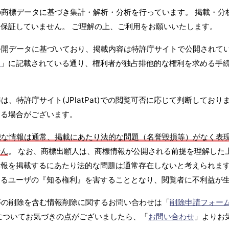
商標データに基づき集計・解析・分析を行っています。 掲載・分
保証していません。 ご理解の上、ご利用をお願いいたします。
公開データに基づいており、掲載内容は特許庁サイトで公開されて
て
」に記載されている通り、権利者が独占排他的な権利を求める手
、特許庁サイト(JPlatPat)での閲覧可否に応じて判断しており
する場合がございます。
能な情報は通常、掲載にあたり法的な問題（名誉毀損等）がなく表
せん
。 なお、商標出願人は、商標情報が公開される前提を理解した
報を掲載するにあたり法的な問題は通常存在しないと考えられます
するユーザの『知る権利』を害することとなり、閲覧者に不利益が
等の削除を含む情報削除に関するお問い合わせは「
削除申請フォー
についてお気づきの点がございましたら、「
お問い合わせ
」よりお