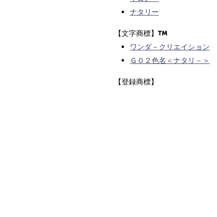
ナタリー
【文字商標】
ワンダ－クリエイション
Ｇ０２色名＜ナタリ－＞
【登録商標】