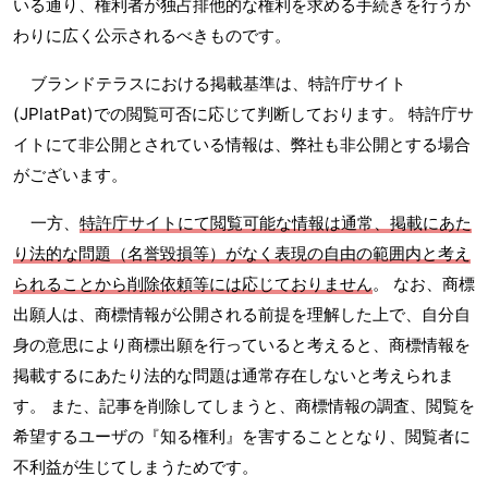
いる通り、権利者が独占排他的な権利を求める手続きを行うか
わりに広く公示されるべきものです。
ブランドテラスにおける掲載基準は、特許庁サイト
(JPlatPat)での閲覧可否に応じて判断しております。 特許庁サ
イトにて非公開とされている情報は、弊社も非公開とする場合
がございます。
一方、
特許庁サイトにて閲覧可能な情報は通常、掲載にあた
り法的な問題（名誉毀損等）がなく表現の自由の範囲内と考え
られることから削除依頼等には応じておりません
。 なお、商標
出願人は、商標情報が公開される前提を理解した上で、自分自
身の意思により商標出願を行っていると考えると、商標情報を
掲載するにあたり法的な問題は通常存在しないと考えられま
す。 また、記事を削除してしまうと、商標情報の調査、閲覧を
希望するユーザの『知る権利』を害することとなり、閲覧者に
不利益が生じてしまうためです。