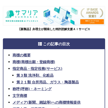
【新製品】弁理士が開発した特許読解支援ＡＩサービス
この記事の目次
商標の概要
商標(商標出願・登録商標)
指定商品・指定役務(サービス)
第３類 洗浄剤、化粧品
第２１類 台所用品、ガラス・陶器製品
称呼(呼称)・ネーミング
文字商標
メディア(新聞、雑誌等)への商標情報提供