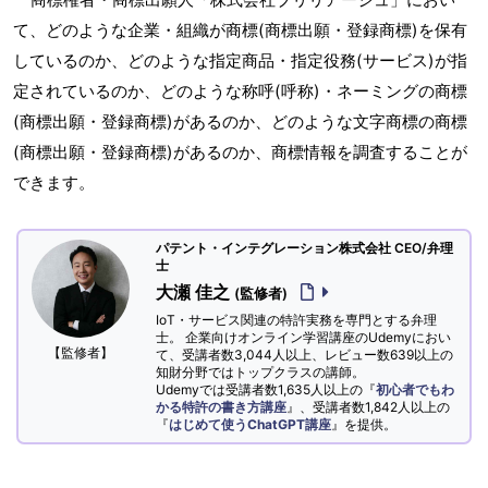
て、どのような企業・組織が商標(商標出願・登録商標)を保有
しているのか、どのような指定商品・指定役務(サービス)が指
定されているのか、どのような称呼(呼称)・ネーミングの商標
(商標出願・登録商標)があるのか、どのような文字商標の商標
(商標出願・登録商標)があるのか、商標情報を調査することが
できます。
パテント・インテグレーション株式会社 CEO/弁理
士
大瀬 佳之
(監修者)
IoT・サービス関連の特許実務を専門とする弁理
士。 企業向けオンライン学習講座のUdemyにおい
【監修者】
て、受講者数3,044人以上、レビュー数639以上の
知財分野ではトップクラスの講師。
Udemyでは受講者数1,635人以上の『
初心者でもわ
かる特許の書き方講座
』、受講者数1,842人以上の
『
はじめて使うChatGPT講座
』を提供。