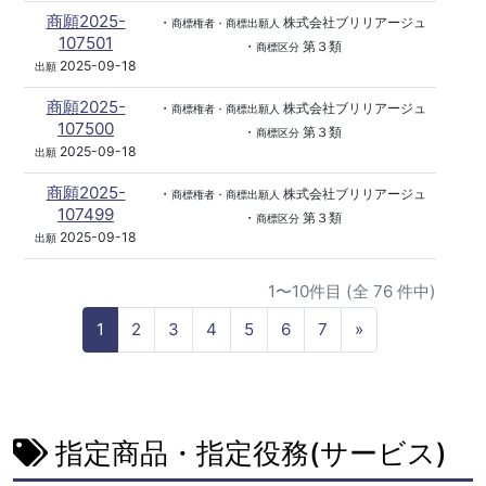
商願2025-
・
株式会社ブリリアージュ
商標権者・商標出願人
107501
・
第３類
商標区分
2025-09-18
出願
商願2025-
・
株式会社ブリリアージュ
商標権者・商標出願人
107500
・
第３類
商標区分
2025-09-18
出願
商願2025-
・
株式会社ブリリアージュ
商標権者・商標出願人
107499
・
第３類
商標区分
2025-09-18
出願
1〜10件目 (全 76 件中)
N
1
2
3
4
5
6
7
»
e
x
t
指定商品・指定役務(サービス)