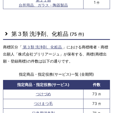
第２１類
1
件
台所用品、ガラス・陶器製品
第３類 洗浄剤、化粧品
(75 件)
商標区分「
第３類 洗浄剤、化粧品
」における商標権者・商標
出願人「株式会社ブリリアージュ」が保有する、商標(商標出
願・登録商標)の件数は以下の通りです。
指定商品・指定役務(サービス)一覧 (全期間)
指定商品・指定役務(サービス)
件数
つけづめ
73
件
つけまつ毛
73
件