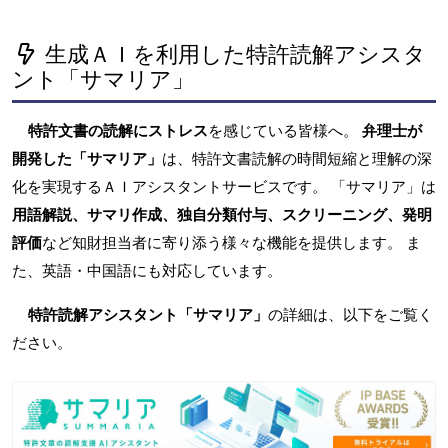
生成ＡＩを利用した特許読解アシスタ
ント「サマリア」
特許文書の読解にストレス
を感じている皆様へ。
弁理士が
開発した「サマリア」
は、特許文書読解の時間短縮と理解の深
化を実現するＡＩアシスタントサービスです。 「サマリア」は
用語解説、サマリ作成、独自分類付与、スクリーニング、発明
評価
など知財担当者に寄り添う様々な機能を提供します。 ま
た、英語・中国語にも対応しています。
特許読解アシスタント「サマリア」
の詳細は、以下をご覧く
ださい。