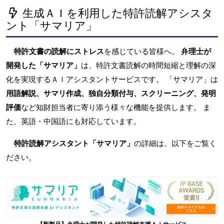
生成ＡＩを利用した特許読解アシスタ
ント「サマリア」
特許文書の読解にストレス
を感じている皆様へ。
弁理士が
開発した「サマリア」
は、特許文書読解の時間短縮と理解の深
化を実現するＡＩアシスタントサービスです。 「サマリア」は
用語解説、サマリ作成、独自分類付与、スクリーニング、発明
評価
など知財担当者に寄り添う様々な機能を提供します。 ま
た、英語・中国語にも対応しています。
特許読解アシスタント「サマリア」
の詳細は、以下をご覧く
ださい。