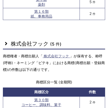
5
件
薬剤
第１６類
2
件
紙、事務用品
株式会社フック
(5 件)
商標権者・商標出願人「
株式会社フック
」が保有する、称呼
(呼称)・ネーミング「ビテキ」における商標(商標出願・登録商
標)の件数は以下の通りです。
商標区分一覧 (全期間)
商標区分
件数
第３０類
2
件
コーヒー、調味料、菓子