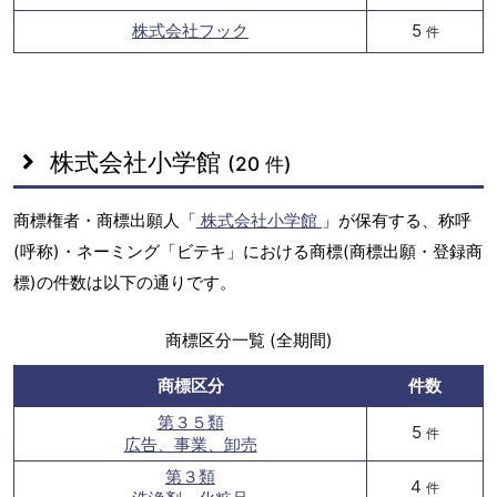
株式会社フック
5
件
株式会社小学館
(20 件)
商標権者・商標出願人「
株式会社小学館
」が保有する、称呼
(呼称)・ネーミング「ビテキ」における商標(商標出願・登録商
標)の件数は以下の通りです。
商標区分一覧 (全期間)
商標区分
件数
第３５類
5
件
広告、事業、卸売
第３類
4
件