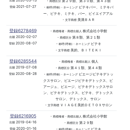
2020-03-13
・
第２９類、第３０類、第４３類
出願
商標区分
2021-07-27
・
ビテキバー、ミテキバ
登録
称呼(呼称)・ネーミング
ー、ビテキ、ミテキ、バー、ビイエイアアル
・
美滴ＢＡＲ
文字商標
登録6278469
・
株式会社小学館
商標権者・商標出願人
2020-02-07
・
第８類、第２１類
出願
商標区分
2020-08-07
・
ビテキ
登録
称呼(呼称)・ネーミング
・
美的、ＢＩＴＥＫＩ
文字商標
登録6285544
・
個人
商標権者・商標出願人
2019-07-08
・
第４１類、第４４類
出願
商標区分
2020-08-28
・
ビエージビテキデトッ
登録
称呼(呼称)・ネーミング
クスサロン、ビエージビテキデトックス、ビ
アージュ、ビエージ、ビテキデトックスサロ
ン、ビテキデトックス、ビテキ、デトックス
サロン、デトックス、サロン
・
ＶＩＡＧＥ美的ＤＥＴＯＸサロン
文字商標
登録6216905
・
株式会社小学館
商標権者・商標出願人
2019-04-16
・
第２９類
出願
商標区分
2020-01-16
・
ビテキ
登録
称呼(呼称)・ネーミング