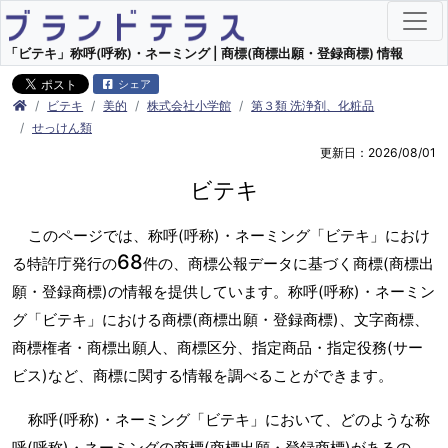
「ビテキ」称呼(呼称)・ネーミング | 商標(商標出願・登録商標) 情報
シェア
ビテキ
美的
株式会社小学館
第３類 洗浄剤、化粧品
せっけん類
更新日：2026/08/01
ビテキ
このページでは、称呼(呼称)・ネーミング「ビテキ」におけ
68
る特許庁発行の
件の、商標公報データに基づく商標(商標出
願・登録商標)の情報を提供しています。称呼(呼称)・ネーミン
グ「ビテキ」における商標(商標出願・登録商標)、文字商標、
商標権者・商標出願人、商標区分、指定商品・指定役務(サー
ビス)など、商標に関する情報を調べることができます。
称呼(呼称)・ネーミング「ビテキ」において、どのような称
呼(呼称)・ネーミングの商標(商標出願・登録商標)があるの