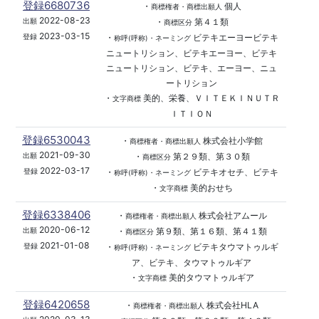
登録6680736
・
個人
商標権者・商標出願人
2022-08-23
・
第４１類
出願
商標区分
2023-03-15
・
ビテキエーヨービテキ
登録
称呼(呼称)・ネーミング
ニュートリション、ビテキエーヨー、ビテキ
ニュートリション、ビテキ、エーヨー、ニュ
ートリション
・
美的、栄養、ＶＩＴＥＫＩＮＵＴＲ
文字商標
ＩＴＩＯＮ
登録6530043
・
株式会社小学館
商標権者・商標出願人
2021-09-30
・
第２９類、第３０類
出願
商標区分
2022-03-17
・
ビテキオセチ、ビテキ
登録
称呼(呼称)・ネーミング
・
美的おせち
文字商標
登録6338406
・
株式会社アムール
商標権者・商標出願人
2020-06-12
・
第９類、第１６類、第４１類
出願
商標区分
2021-01-08
・
ビテキタウマトゥルギ
登録
称呼(呼称)・ネーミング
ア、ビテキ、タウマトゥルギア
・
美的タウマトゥルギア
文字商標
登録6420658
・
株式会社HLA
商標権者・商標出願人