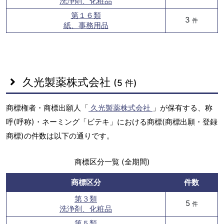
洗浄剤、化粧品
第１６類
3
件
紙、事務用品
久光製薬株式会社
(5 件)
商標権者・商標出願人「
久光製薬株式会社
」が保有する、称
呼(呼称)・ネーミング「ビテキ」における商標(商標出願・登録
商標)の件数は以下の通りです。
商標区分一覧 (全期間)
商標区分
件数
第３類
5
件
洗浄剤、化粧品
第５類