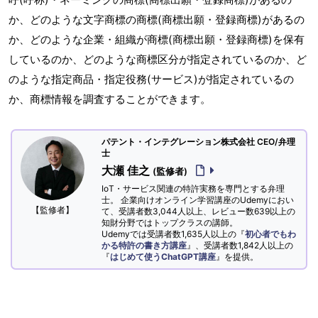
か、どのような文字商標の商標(商標出願・登録商標)があるの
か、どのような企業・組織が商標(商標出願・登録商標)を保有
しているのか、どのような商標区分が指定されているのか、ど
のような指定商品・指定役務(サービス)が指定されているの
か、商標情報を調査することができます。
パテント・インテグレーション株式会社 CEO/弁理
士
大瀬 佳之
(監修者)
IoT・サービス関連の特許実務を専門とする弁理
士。 企業向けオンライン学習講座のUdemyにおい
【監修者】
て、受講者数3,044人以上、レビュー数639以上の
知財分野ではトップクラスの講師。
Udemyでは受講者数1,635人以上の『
初心者でもわ
かる特許の書き方講座
』、受講者数1,842人以上の
『
はじめて使うChatGPT講座
』を提供。