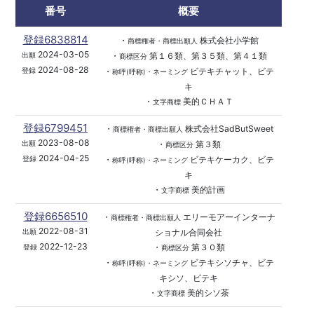
番号
概要
登録6838814
・
株式会社小学館
商標権者・商標出願人
2024-03-05
・
第１６類、第３５類、第４１類
出願
商標区分
2024-08-28
・
ビテキチャット、ビテ
登録
称呼(呼称)・ネーミング
キ
・
美的ＣＨＡＴ
文字商標
登録6799451
・
株式会社SadButSweet
商標権者・商標出願人
2023-08-08
・
第３類
出願
商標区分
2024-04-25
・
ビテキケーカク、ビテ
登録
称呼(呼称)・ネーミング
キ
・
美的計画
文字商標
登録6656510
・
エリーモアーインターナ
商標権者・商標出願人
2022-08-31
ショナル合同会社
出願
2022-12-23
・
第３０類
登録
商標区分
・
ビテキシソチャ、ビテ
称呼(呼称)・ネーミング
キシソ、ビテキ
・
美的シソ茶
文字商標