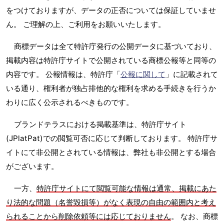
をつけておりますが、データの正否については保証していませ
ん。 ご理解の上、ご利用をお願いいたします。
商標データは全て特許庁発行の公開データに基づいており、
掲載内容は特許庁サイトで公開されている商標公報等と同等の
内容です。 公報情報は、特許庁「
公報に関して
」に記載されて
いる通り、権利者が独占排他的な権利を求める手続きを行うか
わりに広く公示されるべきものです。
ブランドテラスにおける掲載基準は、特許庁サイト
(JPlatPat)での閲覧可否に応じて判断しております。 特許庁サ
イトにて非公開とされている情報は、弊社も非公開とする場合
がございます。
一方、
特許庁サイトにて閲覧可能な情報は通常、掲載にあた
り法的な問題（名誉毀損等）がなく表現の自由の範囲内と考え
られることから削除依頼等には応じておりません
。 なお、商標