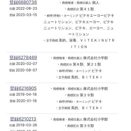
登録6680736
・
個人
商標権者・商標出願人
2022-08-23
・
第４１類
出願
商標区分
2023-03-15
・
ビテキエーヨービテキ
登録
称呼(呼称)・ネーミング
ニュートリション、ビテキエーヨー、ビテキ
ニュートリション、ビテキ、エーヨー、ニュ
ートリション
・
美的、栄養、ＶＩＴＥＫＩＮＵＴＲ
文字商標
ＩＴＩＯＮ
登録6278469
・
株式会社小学館
商標権者・商標出願人
2020-02-07
・
第８類、第２１類
出願
商標区分
2020-08-07
・
ビテキ
登録
称呼(呼称)・ネーミング
・
美的、ＢＩＴＥＫＩ
文字商標
登録6216905
・
株式会社小学館
商標権者・商標出願人
2019-04-16
・
第２９類
出願
商標区分
2020-01-16
・
ビテキ
登録
称呼(呼称)・ネーミング
・
美的、ＢＩＴＥＫＩ
文字商標
登録6210213
・
株式会社小学館
商標権者・商標出願人
2019-03-26
・
第３９類
出願
商標区分