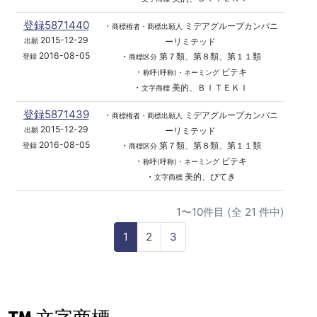
登録5871440
・
ミデアグループカンパニ
商標権者・商標出願人
2015-12-29
ーリミテッド
出願
2016-08-05
・
第７類、第８類、第１１類
登録
商標区分
・
ビテキ
称呼(呼称)・ネーミング
・
美的、ＢＩＴＥＫＩ
文字商標
登録5871439
・
ミデアグループカンパニ
商標権者・商標出願人
2015-12-29
ーリミテッド
出願
2016-08-05
・
第７類、第８類、第１１類
登録
商標区分
・
ビテキ
称呼(呼称)・ネーミング
・
美的、びてき
文字商標
1〜10件目 (全 21 件中)
1
2
3