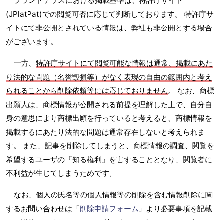
ブランドテラスにおける掲載基準は、特許庁サイト
(JPlatPat)での閲覧可否に応じて判断しております。 特許庁サ
イトにて非公開とされている情報は、弊社も非公開とする場合
がございます。
一方、
特許庁サイトにて閲覧可能な情報は通常、掲載にあた
り法的な問題（名誉毀損等）がなく表現の自由の範囲内と考え
られることから削除依頼等には応じておりません
。 なお、商標
出願人は、商標情報が公開される前提を理解した上で、自分自
身の意思により商標出願を行っていると考えると、商標情報を
掲載するにあたり法的な問題は通常存在しないと考えられま
す。 また、記事を削除してしまうと、商標情報の調査、閲覧を
希望するユーザの『知る権利』を害することとなり、閲覧者に
不利益が生じてしまうためです。
なお、個人の氏名等の個人情報等の削除を含む情報削除に関
するお問い合わせは「
削除申請フォーム
」より必要事項を記載