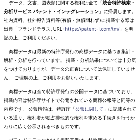
データ、文書、図表類に関する権利は全て「
統合特許検索・
分析サービス パテント・インテグレーション
」に帰属します。
社内資料、社外報告資料等(有償・無償問わず)に掲載する際は
出典「ブランドテラス, URL:
https://patent-i.com/tm/
」を明
記の上、ご利用ください。
商標データは最新の特許庁発行の商標データに基づき集計・
解析・分析を行っています。 掲載・分析結果については十分気
をつけておりますが、データの正否については保証していませ
ん。 ご理解の上、ご利用をお願いいたします。
商標データは全て特許庁発行の公開データに基づいており、
掲載内容は特許庁サイトで公開されている商標公報等と同等の
内容です。 公報情報は、特許庁「
公報に関して
」に記載されて
いる通り、権利者が独占排他的な権利を求める手続きを行うか
わりに広く公示されるべきものです。