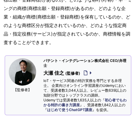
ングの商標(商標出願・登録商標)があるのか、どのような企
業・組織が商標(商標出願・登録商標)を保有しているのか、ど
のような商標区分が指定されているのか、どのような指定商
品・指定役務(サービス)が指定されているのか、商標情報を調
査することができます。
パテント・インテグレーション株式会社 CEO/弁理
士
大瀬 佳之
(監修者)
IoT・サービス関連の特許実務を専門とする弁理
士。 企業向けオンライン学習講座のUdemyにおい
【監修者】
て、受講者数3,044人以上、レビュー数639以上の
知財分野ではトップクラスの講師。
Udemyでは受講者数1,635人以上の『
初心者でもわ
かる特許の書き方講座
』、受講者数1,842人以上の
『
はじめて使うChatGPT講座
』を提供。