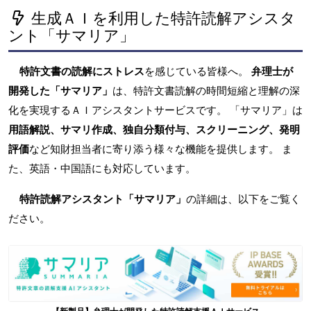
生成ＡＩを利用した特許読解アシスタ
ント「サマリア」
特許文書の読解にストレス
を感じている皆様へ。
弁理士が
開発した「サマリア」
は、特許文書読解の時間短縮と理解の深
化を実現するＡＩアシスタントサービスです。 「サマリア」は
用語解説、サマリ作成、独自分類付与、スクリーニング、発明
評価
など知財担当者に寄り添う様々な機能を提供します。 ま
た、英語・中国語にも対応しています。
特許読解アシスタント「サマリア」
の詳細は、以下をご覧く
ださい。