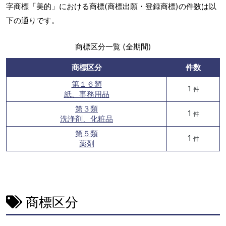
字商標「美的」における商標(商標出願・登録商標)の件数は以
下の通りです。
商標区分一覧 (全期間)
商標区分
件数
第１６類
1
件
紙、事務用品
第３類
1
件
洗浄剤、化粧品
第５類
1
件
薬剤
商標区分