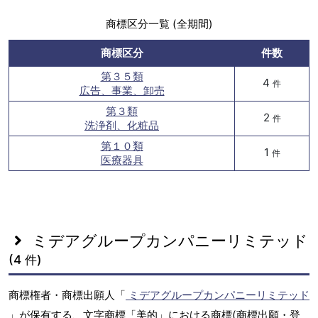
商標区分一覧 (全期間)
商標区分
件数
第３５類
4
件
広告、事業、卸売
第３類
2
件
洗浄剤、化粧品
第１０類
1
件
医療器具
ミデアグループカンパニーリミテッド
(4 件)
商標権者・商標出願人「
ミデアグループカンパニーリミテッド
」が保有する、文字商標「美的」における商標(商標出願・登