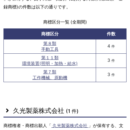
録商標)の件数は以下の通りです。
商標区分一覧 (全期間)
商標区分
件数
第８類
4
件
手動工具
第１１類
3
件
環境装置(照明・加熱・給水)
第７類
3
件
工作機械、原動機
久光製薬株式会社
(1 件)
商標権者・商標出願人「
久光製薬株式会社
」が保有する、文