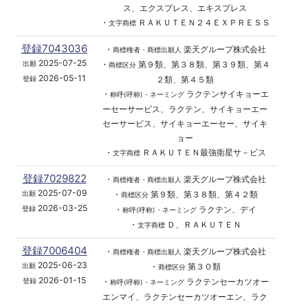
ス、エクスプレス、エキスプレス
・
ＲＡＫＵＴＥＮ２４ＥＸＰＲＥＳＳ
文字商標
登録7043036
・
楽天グループ株式会社
商標権者・商標出願人
2025-07-25
・
第９類、第３８類、第３９類、第４
出願
商標区分
2026-05-11
２類、第４５類
登録
・
ラクテンサイキョーエ
称呼(呼称)・ネーミング
ーセーサービス、ラクテン、サイキョーエー
セーサービス、サイキョーエーセー、サイキ
ョー
・
ＲＡＫＵＴＥＮ最強衛星サ－ビス
文字商標
登録7029822
・
楽天グループ株式会社
商標権者・商標出願人
2025-07-09
・
第９類、第３８類、第４２類
出願
商標区分
2026-03-25
・
ラクテン、デイ
登録
称呼(呼称)・ネーミング
・
Ｄ、ＲＡＫＵＴＥＮ
文字商標
登録7006404
・
楽天グループ株式会社
商標権者・商標出願人
2025-06-23
・
第３０類
出願
商標区分
2026-01-15
・
ラクテンセーカツオー
登録
称呼(呼称)・ネーミング
エンマイ、ラクテンセーカツオーエン、ラク