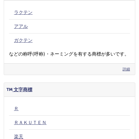
ラクテン
アアル
ガクテン
などの称呼(呼称)・ネーミングを有する商標が多いです。
詳細
文字商標
Ｒ
ＲＡＫＵＴＥＮ
楽天