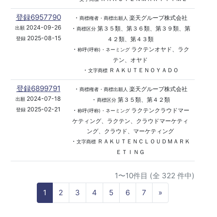
登録6957790
・
楽天グループ株式会社
商標権者・商標出願人
2024-09-26
・
第３５類、第３６類、第３９類、第
出願
商標区分
2025-08-15
４２類、第４３類
登録
・
ラクテンオヤド、ラク
称呼(呼称)・ネーミング
テン、オヤド
・
ＲＡＫＵＴＥＮＯＹＡＤＯ
文字商標
登録6899791
・
楽天グループ株式会社
商標権者・商標出願人
2024-07-18
・
第３５類、第４２類
出願
商標区分
2025-02-21
・
ラクテンクラウドマー
登録
称呼(呼称)・ネーミング
ケティング、ラクテン、クラウドマーケティ
ング、クラウド、マーケティング
・
ＲＡＫＵＴＥＮＣＬＯＵＤＭＡＲＫ
文字商標
ＥＴＩＮＧ
1〜10件目 (全 322 件中)
N
1
2
3
4
5
6
7
»
e