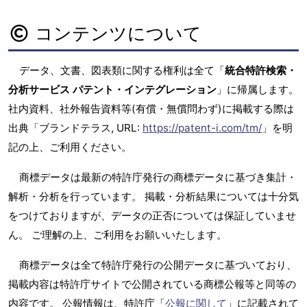
コンテンツについて
データ、文書、図表類に関する権利は全て「
統合特許検索・
分析サービス パテント・インテグレーション
」に帰属します。
社内資料、社外報告資料等(有償・無償問わず)に掲載する際は
出典「ブランドテラス, URL:
https://patent-i.com/tm/
」を明
記の上、ご利用ください。
商標データは最新の特許庁発行の商標データに基づき集計・
解析・分析を行っています。 掲載・分析結果については十分気
をつけておりますが、データの正否については保証していませ
ん。 ご理解の上、ご利用をお願いいたします。
商標データは全て特許庁発行の公開データに基づいており、
掲載内容は特許庁サイトで公開されている商標公報等と同等の
内容です。 公報情報は、特許庁「
公報に関して
」に記載されて