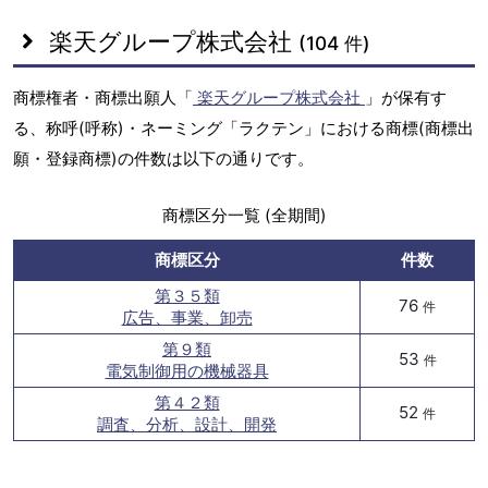
楽天グループ株式会社
(104 件)
商標権者・商標出願人「
楽天グループ株式会社
」が保有す
る、称呼(呼称)・ネーミング「ラクテン」における商標(商標出
願・登録商標)の件数は以下の通りです。
商標区分一覧 (全期間)
商標区分
件数
第３５類
76
件
広告、事業、卸売
第９類
53
件
電気制御用の機械器具
第４２類
52
件
調査、分析、設計、開発