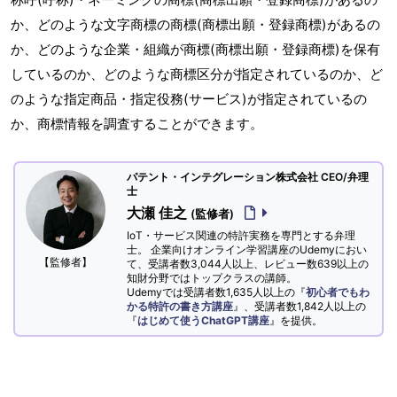
か、どのような文字商標の商標(商標出願・登録商標)があるの
か、どのような企業・組織が商標(商標出願・登録商標)を保有
しているのか、どのような商標区分が指定されているのか、ど
のような指定商品・指定役務(サービス)が指定されているの
か、商標情報を調査することができます。
パテント・インテグレーション株式会社 CEO/弁理
士
大瀬 佳之
(監修者)
IoT・サービス関連の特許実務を専門とする弁理
士。 企業向けオンライン学習講座のUdemyにおい
【監修者】
て、受講者数3,044人以上、レビュー数639以上の
知財分野ではトップクラスの講師。
Udemyでは受講者数1,635人以上の『
初心者でもわ
かる特許の書き方講座
』、受講者数1,842人以上の
『
はじめて使うChatGPT講座
』を提供。