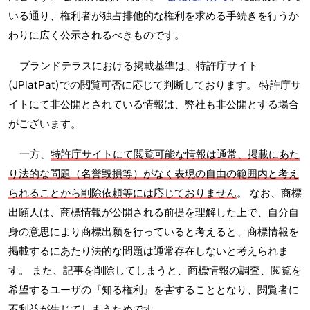
いる通り、権利者が独占排他的な権利を求める手続きを行うか
わりに広く公示されるべきものです。
ブランドテラスにおける掲載基準は、特許庁サイト
(JPlatPat)での閲覧可否に応じて判断しております。 特許庁サ
イトにて非公開とされている情報は、弊社も非公開とする場合
がございます。
一方、
特許庁サイトにて閲覧可能な情報は通常、掲載にあた
り法的な問題（名誉毀損等）がなく表現の自由の範囲内と考え
られることから削除依頼等には応じておりません
。 なお、商標
出願人は、商標情報が公開される前提を理解した上で、自分自
身の意思により商標出願を行っていると考えると、商標情報を
掲載するにあたり法的な問題は通常存在しないと考えられま
す。 また、記事を削除してしまうと、商標情報の調査、閲覧を
希望するユーザの『知る権利』を害することとなり、閲覧者に
不利益が生じてしまうためです。