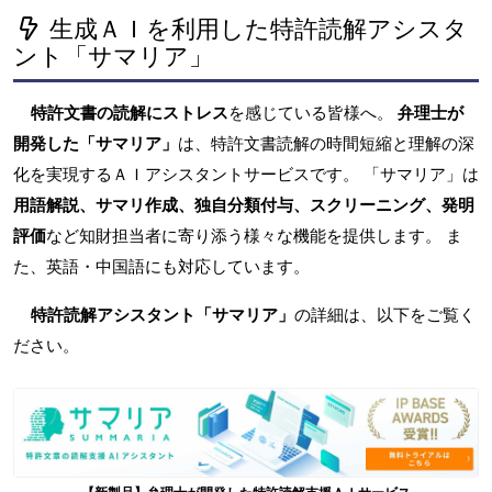
生成ＡＩを利用した特許読解アシスタ
ント「サマリア」
特許文書の読解にストレス
を感じている皆様へ。
弁理士が
開発した「サマリア」
は、特許文書読解の時間短縮と理解の深
化を実現するＡＩアシスタントサービスです。 「サマリア」は
用語解説、サマリ作成、独自分類付与、スクリーニング、発明
評価
など知財担当者に寄り添う様々な機能を提供します。 ま
た、英語・中国語にも対応しています。
特許読解アシスタント「サマリア」
の詳細は、以下をご覧く
ださい。