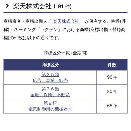
楽天株式会社
(191 件)
商標権者・商標出願人「
楽天株式会社
」が保有する、称呼(呼
称)・ネーミング「ラクテン」における商標(商標出願・登録商
標)の件数は以下の通りです。
商標区分一覧 (全期間)
商標区分
件数
第３５類
96
件
広告、事業、卸売
第３６類
80
件
金融、保険、不動産
第９類
65
件
電気制御用の機械器具