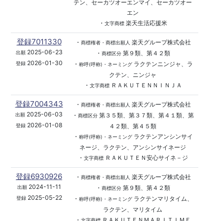
テン、セーカツオーエンマイ、セーカツオー
エン
・
楽天生活応援米
文字商標
登録7011330
・
楽天グループ株式会社
商標権者・商標出願人
2025-06-23
・
第９類、第４２類
出願
商標区分
2026-01-30
・
ラクテンニンジャ、ラ
登録
称呼(呼称)・ネーミング
クテン、ニンジャ
・
ＲＡＫＵＴＥＮＮＩＮＪＡ
文字商標
登録7004343
・
楽天グループ株式会社
商標権者・商標出願人
2025-06-03
・
第３５類、第３７類、第４１類、第
出願
商標区分
2026-01-08
４２類、第４５類
登録
・
ラクテンアンシンサイ
称呼(呼称)・ネーミング
ネージ、ラクテン、アンシンサイネージ
・
ＲＡＫＵＴＥＮ安心サイネ－ジ
文字商標
登録6930926
・
楽天グループ株式会社
商標権者・商標出願人
2024-11-11
・
第９類、第４２類
出願
商標区分
2025-05-22
・
ラクテンマリタイム、
登録
称呼(呼称)・ネーミング
ラクテン、マリタイム
・
ＲＡＫＵＴＥＮＭＡＲＩＴＩＭＥ
文字商標