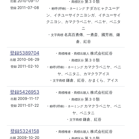
2010-09-17
・
第３０類
出願
商標区分
2011-07-08
・
ナダカヒャクユーデ
登録
称呼(呼称)・ネーミング
ン、イチユーサイクニヨシガ、イチユーサイ
クニヨシ、カマクラベニヤ、ベニヤ、ベニタ
ニ
・
名高百勇傳、一勇斎、國芳画、鎌
文字商標
倉、紅谷
登録5389704
・
株式会社紅谷
商標権者・商標出願人
2010-06-29
・
第３０類
出願
商標区分
2011-02-10
・
カマクラベニヤ、ベニ
登録
称呼(呼称)・ネーミング
ヤ、ベニタニ、カマクラアイス
・
鎌倉、紅谷、かまくら、アイス
文字商標
登録5426953
・
株式会社紅谷
商標権者・商標出願人
2009-11-17
・
第３０類
出願
商標区分
2011-07-22
・
カマクラベニヤ、ベニ
登録
称呼(呼称)・ネーミング
ヤ、ベニタニ
・
鎌倉、紅谷
文字商標
登録5324158
・
株式会社紅谷
商標権者・商標出願人
2009-10-20
・
第３０類
出願
商標区分