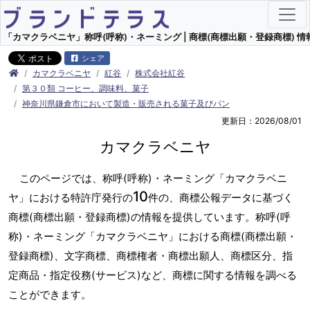
「カマクラベニヤ」称呼(呼称)・ネーミング | 商標(商標出願・登録商標) 情
シェア
カマクラベニヤ
紅谷
株式会社紅谷
第３０類 コーヒー、調味料、菓子
神奈川県鎌倉市において製造・販売される菓子及びパン
更新日：2026/08/01
カマクラベニヤ
このページでは、称呼(呼称)・ネーミング「カマクラベニ
10
ヤ」における特許庁発行の
件の、商標公報データに基づく
商標(商標出願・登録商標)の情報を提供しています。称呼(呼
称)・ネーミング「カマクラベニヤ」における商標(商標出願・
登録商標)、文字商標、商標権者・商標出願人、商標区分、指
定商品・指定役務(サービス)など、商標に関する情報を調べる
ことができます。