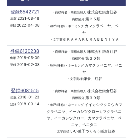
登録6542721
・
株式会社鎌倉紅谷
商標権者・商標出願人
2021-08-18
・
第２５類
出願
商標区分
2022-04-08
・
カマクラベニヤ、ベニ
登録
称呼(呼称)・ネーミング
ヤ
・
ＫＡＭＡＫＵＲＡＢＥＮＩＹＡ
文字商標
登録6120238
・
株式会社鎌倉紅谷
商標権者・商標出願人
2018-05-09
・
第３０類
出願
商標区分
2019-02-08
・
カマクラベニヤ、ベニ
登録
称呼(呼称)・ネーミング
ヤ
・
鎌倉、紅谷
文字商標
登録6081515
・
株式会社鎌倉紅谷
商標権者・商標出願人
2018-01-23
・
第３０類
出願
商標区分
2018-09-14
・
イイカシツクロウカマ
登録
称呼(呼称)・ネーミング
クラベニヤ、イーカシツクローカマクラベニ
ヤ、イーカシツクロー、カマクラベニヤ、ベ
ニヤ、ベニタニ
・
いい菓子つくろう鎌倉紅谷
文字商標