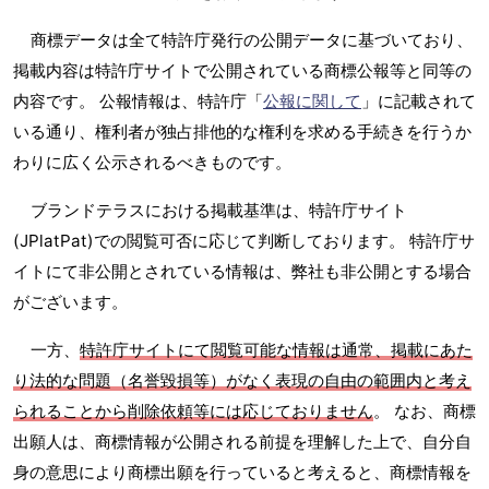
商標データは全て特許庁発行の公開データに基づいており、
掲載内容は特許庁サイトで公開されている商標公報等と同等の
内容です。 公報情報は、特許庁「
公報に関して
」に記載されて
いる通り、権利者が独占排他的な権利を求める手続きを行うか
わりに広く公示されるべきものです。
ブランドテラスにおける掲載基準は、特許庁サイト
(JPlatPat)での閲覧可否に応じて判断しております。 特許庁サ
イトにて非公開とされている情報は、弊社も非公開とする場合
がございます。
一方、
特許庁サイトにて閲覧可能な情報は通常、掲載にあた
り法的な問題（名誉毀損等）がなく表現の自由の範囲内と考え
られることから削除依頼等には応じておりません
。 なお、商標
出願人は、商標情報が公開される前提を理解した上で、自分自
身の意思により商標出願を行っていると考えると、商標情報を