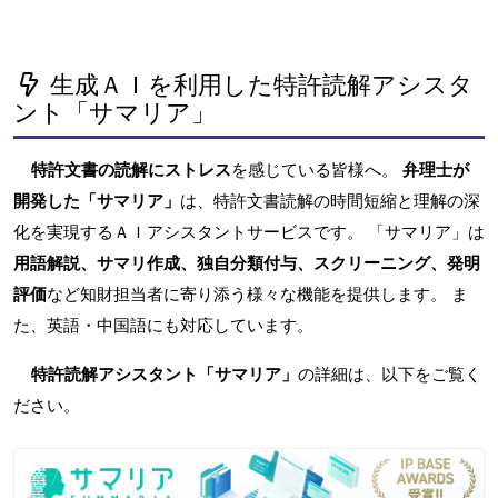
生成ＡＩを利用した特許読解アシスタ
ント「サマリア」
特許文書の読解にストレス
を感じている皆様へ。
弁理士が
開発した「サマリア」
は、特許文書読解の時間短縮と理解の深
化を実現するＡＩアシスタントサービスです。 「サマリア」は
用語解説、サマリ作成、独自分類付与、スクリーニング、発明
評価
など知財担当者に寄り添う様々な機能を提供します。 ま
た、英語・中国語にも対応しています。
特許読解アシスタント「サマリア」
の詳細は、以下をご覧く
ださい。