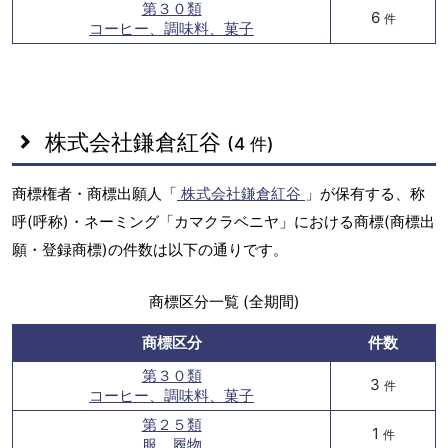
第３０類
6
件
コーヒー、調味料、菓子
株式会社鎌倉紅谷
(4 件)
商標権者・商標出願人「
株式会社鎌倉紅谷
」が保有する、称
呼(呼称)・ネーミング「カマクラベニヤ」における商標(商標出
願・登録商標)の件数は以下の通りです。
商標区分一覧 (全期間)
商標区分
件数
第３０類
3
件
コーヒー、調味料、菓子
第２５類
1
件
服、履物