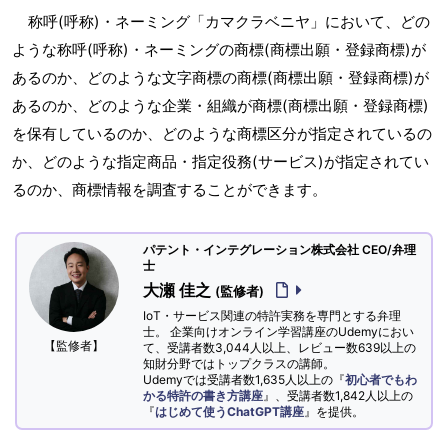
称呼(呼称)・ネーミング「カマクラベニヤ」において、どの
ような称呼(呼称)・ネーミングの商標(商標出願・登録商標)が
あるのか、どのような文字商標の商標(商標出願・登録商標)が
あるのか、どのような企業・組織が商標(商標出願・登録商標)
を保有しているのか、どのような商標区分が指定されているの
か、どのような指定商品・指定役務(サービス)が指定されてい
るのか、商標情報を調査することができます。
パテント・インテグレーション株式会社 CEO/弁理
士
大瀬 佳之
(監修者)
IoT・サービス関連の特許実務を専門とする弁理
士。 企業向けオンライン学習講座のUdemyにおい
【監修者】
て、受講者数3,044人以上、レビュー数639以上の
知財分野ではトップクラスの講師。
Udemyでは受講者数1,635人以上の『
初心者でもわ
かる特許の書き方講座
』、受講者数1,842人以上の
『
はじめて使うChatGPT講座
』を提供。