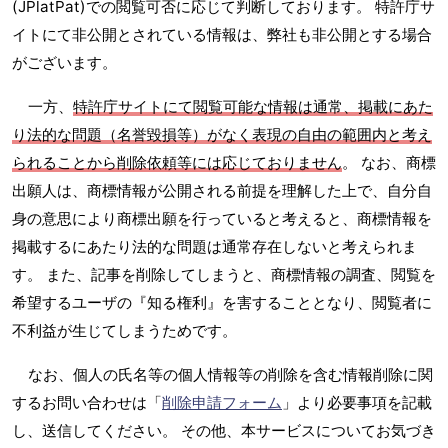
(JPlatPat)での閲覧可否に応じて判断しております。 特許庁サ
イトにて非公開とされている情報は、弊社も非公開とする場合
がございます。
一方、
特許庁サイトにて閲覧可能な情報は通常、掲載にあた
り法的な問題（名誉毀損等）がなく表現の自由の範囲内と考え
られることから削除依頼等には応じておりません
。 なお、商標
出願人は、商標情報が公開される前提を理解した上で、自分自
身の意思により商標出願を行っていると考えると、商標情報を
掲載するにあたり法的な問題は通常存在しないと考えられま
す。 また、記事を削除してしまうと、商標情報の調査、閲覧を
希望するユーザの『知る権利』を害することとなり、閲覧者に
不利益が生じてしまうためです。
なお、個人の氏名等の個人情報等の削除を含む情報削除に関
するお問い合わせは「
削除申請フォーム
」より必要事項を記載
し、送信してください。 その他、本サービスについてお気づき