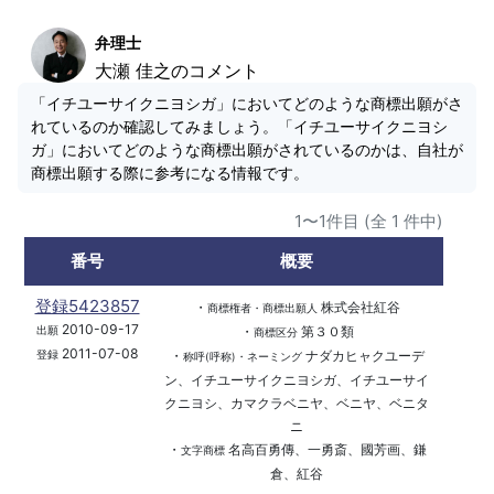
弁理士
大瀬 佳之のコメント
「イチユーサイクニヨシガ」においてどのような商標出願がさ
れているのか確認してみましょう。「イチユーサイクニヨシ
ガ」においてどのような商標出願がされているのかは、自社が
商標出願する際に参考になる情報です。
1〜1件目 (全 1 件中)
番号
概要
登録5423857
・
株式会社紅谷
商標権者・商標出願人
2010-09-17
・
第３０類
出願
商標区分
2011-07-08
・
ナダカヒャクユーデ
登録
称呼(呼称)・ネーミング
ン、イチユーサイクニヨシガ、イチユーサイ
クニヨシ、カマクラベニヤ、ベニヤ、ベニタ
ニ
・
名高百勇傳、一勇斎、國芳画、鎌
文字商標
倉、紅谷