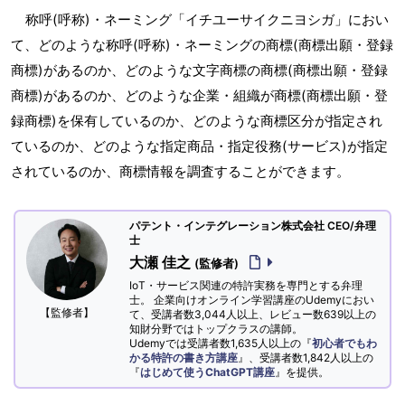
称呼(呼称)・ネーミング「イチユーサイクニヨシガ」におい
て、どのような称呼(呼称)・ネーミングの商標(商標出願・登録
商標)があるのか、どのような文字商標の商標(商標出願・登録
商標)があるのか、どのような企業・組織が商標(商標出願・登
録商標)を保有しているのか、どのような商標区分が指定され
ているのか、どのような指定商品・指定役務(サービス)が指定
されているのか、商標情報を調査することができます。
パテント・インテグレーション株式会社 CEO/弁理
士
大瀬 佳之
(監修者)
IoT・サービス関連の特許実務を専門とする弁理
士。 企業向けオンライン学習講座のUdemyにおい
【監修者】
て、受講者数3,044人以上、レビュー数639以上の
知財分野ではトップクラスの講師。
Udemyでは受講者数1,635人以上の『
初心者でもわ
かる特許の書き方講座
』、受講者数1,842人以上の
『
はじめて使うChatGPT講座
』を提供。