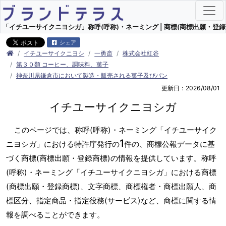
「イチユーサイクニヨシガ」称呼(呼称)・ネーミング | 商標(商標出願・登録
シェア
イチユーサイクニヨシ
一勇斎
株式会社紅谷
第３０類 コーヒー、調味料、菓子
神奈川県鎌倉市において製造・販売される菓子及びパン
更新日：2026/08/01
イチユーサイクニヨシガ
このページでは、称呼(呼称)・ネーミング「イチユーサイク
1
ニヨシガ」における特許庁発行の
件の、商標公報データに基
づく商標(商標出願・登録商標)の情報を提供しています。称呼
(呼称)・ネーミング「イチユーサイクニヨシガ」における商標
(商標出願・登録商標)、文字商標、商標権者・商標出願人、商
標区分、指定商品・指定役務(サービス)など、商標に関する情
報を調べることができます。