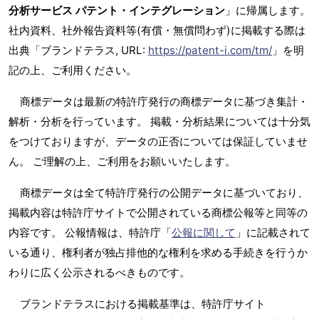
分析サービス パテント・インテグレーション
」に帰属します。
社内資料、社外報告資料等(有償・無償問わず)に掲載する際は
出典「ブランドテラス, URL:
https://patent-i.com/tm/
」を明
記の上、ご利用ください。
商標データは最新の特許庁発行の商標データに基づき集計・
解析・分析を行っています。 掲載・分析結果については十分気
をつけておりますが、データの正否については保証していませ
ん。 ご理解の上、ご利用をお願いいたします。
商標データは全て特許庁発行の公開データに基づいており、
掲載内容は特許庁サイトで公開されている商標公報等と同等の
内容です。 公報情報は、特許庁「
公報に関して
」に記載されて
いる通り、権利者が独占排他的な権利を求める手続きを行うか
わりに広く公示されるべきものです。
ブランドテラスにおける掲載基準は、特許庁サイト