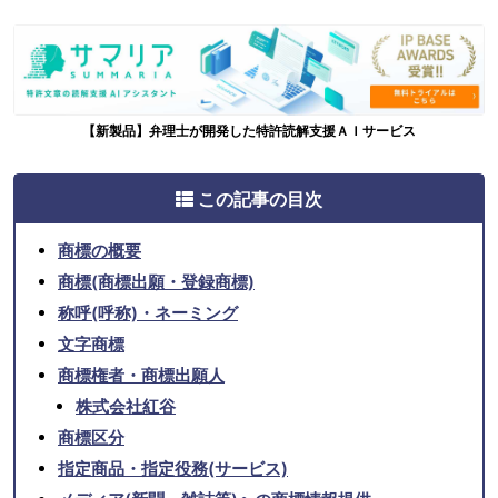
【新製品】弁理士が開発した特許読解支援ＡＩサービス
この記事の目次
商標の概要
商標(商標出願・登録商標)
称呼(呼称)・ネーミング
文字商標
商標権者・商標出願人
株式会社紅谷
商標区分
指定商品・指定役務(サービス)