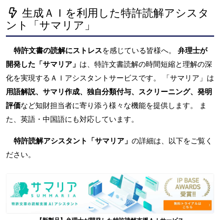
生成ＡＩを利用した特許読解アシスタ
ント「サマリア」
特許文書の読解にストレス
を感じている皆様へ。
弁理士が
開発した「サマリア」
は、特許文書読解の時間短縮と理解の深
化を実現するＡＩアシスタントサービスです。 「サマリア」は
用語解説、サマリ作成、独自分類付与、スクリーニング、発明
評価
など知財担当者に寄り添う様々な機能を提供します。 ま
た、英語・中国語にも対応しています。
特許読解アシスタント「サマリア」
の詳細は、以下をご覧く
ださい。