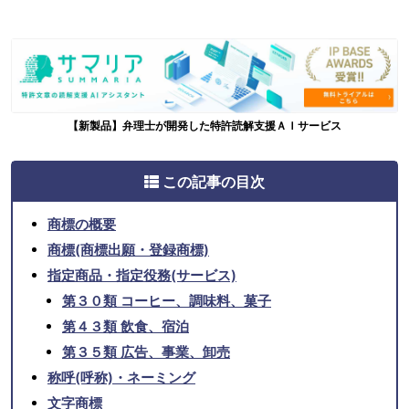
【新製品】弁理士が開発した特許読解支援ＡＩサービス
この記事の目次
商標の概要
商標(商標出願・登録商標)
指定商品・指定役務(サービス)
第３０類 コーヒー、調味料、菓子
第４３類 飲食、宿泊
第３５類 広告、事業、卸売
称呼(呼称)・ネーミング
文字商標