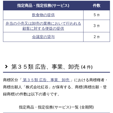
指定商品・指定役務(サービス)
件数
飲食物の提供
5
件
弁当の小売又は卸売の業務において行われる
3
件
顧客に対する便益の提供
会議室の貸与
2
件
第３５類 広告、事業、卸売
(4 件)
商標区分「
第３５類 広告、事業、卸売
」における商標権者・
商標出願人「株式会社紅谷」が保有する、商標(商標出願・登
録商標)の件数は以下の通りです。
指定商品・指定役務(サービス)一覧 (全期間)