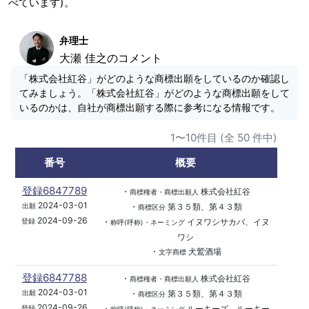
べています)。
弁理士
大瀬 佳之のコメント
「株式会社紅谷」がどのような商標出願をしているのか確認し
てみましょう。「株式会社紅谷」がどのような商標出願をして
いるのかは、自社が商標出願する際に参考になる情報です。
1〜10件目 (全 50 件中)
番号
概要
登録6847789
・
株式会社紅谷
商標権者・商標出願人
2024-03-01
・
第３５類、第４３類
出願
商標区分
2024-09-26
・
イヌワシサカバ、イヌ
登録
称呼(呼称)・ネーミング
ワシ
・
犬鷲酒場
文字商標
登録6847788
・
株式会社紅谷
商標権者・商標出願人
2024-03-01
・
第３５類、第４３類
出願
商標区分
2024-09-26
・
ルーキーズ、ルーキー
登録