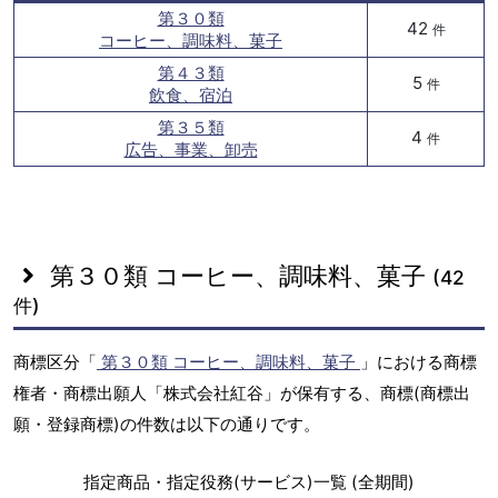
第３０類
42
件
コーヒー、調味料、菓子
第４３類
5
件
飲食、宿泊
第３５類
4
件
広告、事業、卸売
第３０類 コーヒー、調味料、菓子
(42
件)
商標区分「
第３０類 コーヒー、調味料、菓子
」における商標
権者・商標出願人「株式会社紅谷」が保有する、商標(商標出
願・登録商標)の件数は以下の通りです。
指定商品・指定役務(サービス)一覧 (全期間)