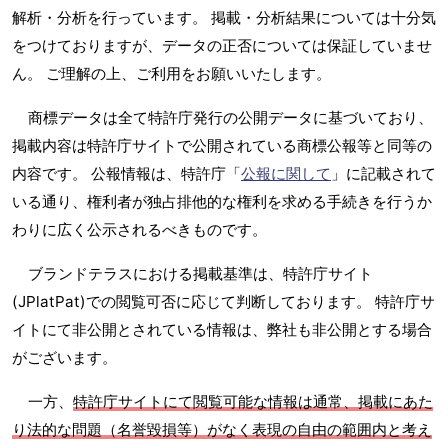
解析・分析を行っています。 掲載・分析結果については十分気
をつけておりますが、データの正否については保証していませ
ん。 ご理解の上、ご利用をお願いいたします。
商標データは全て特許庁発行の公開データに基づいており、
掲載内容は特許庁サイトで公開されている商標公報等と同等の
内容です。 公報情報は、特許庁「
公報に関して
」に記載されて
いる通り、権利者が独占排他的な権利を求める手続きを行うか
わりに広く公示されるべきものです。
ブランドテラスにおける掲載基準は、特許庁サイト
(JPlatPat)での閲覧可否に応じて判断しております。 特許庁サ
イトにて非公開とされている情報は、弊社も非公開とする場合
がございます。
一方、
特許庁サイトにて閲覧可能な情報は通常、掲載にあた
り法的な問題（名誉毀損等）がなく表現の自由の範囲内と考え