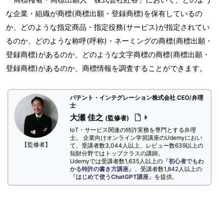
な企業・組織が商標(商標出願・登録商標)を保有しているの
か、どのような指定商品・指定役務(サービス)が指定されてい
るのか、どのような称呼(呼称)・ネーミングの商標(商標出願・
登録商標)があるのか、どのような文字商標の商標(商標出願・
登録商標)があるのか、商標情報を調査することができます。
パテント・インテグレーション株式会社 CEO/弁理
士
大瀬 佳之
(監修者)
IoT・サービス関連の特許実務を専門とする弁理
士。 企業向けオンライン学習講座のUdemyにおい
【監修者】
て、受講者数3,044人以上、レビュー数639以上の
知財分野ではトップクラスの講師。
Udemyでは受講者数1,635人以上の『
初心者でもわ
かる特許の書き方講座
』、受講者数1,842人以上の
『
はじめて使うChatGPT講座
』を提供。