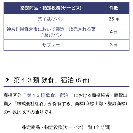
指定商品・指定役務(サービス)
件数
菓子及びパン
26
件
神奈川県鎌倉市において製造・販売される菓
4
件
子及びパン
サブレー
3
件
第４３類 飲食、宿泊
(5 件)
商標区分「
第４３類 飲食、宿泊
」における商標権者・商標出
願人「株式会社紅谷」が保有する、商標(商標出願・登録商標)
の件数は以下の通りです。
指定商品・指定役務(サービス)一覧 (全期間)