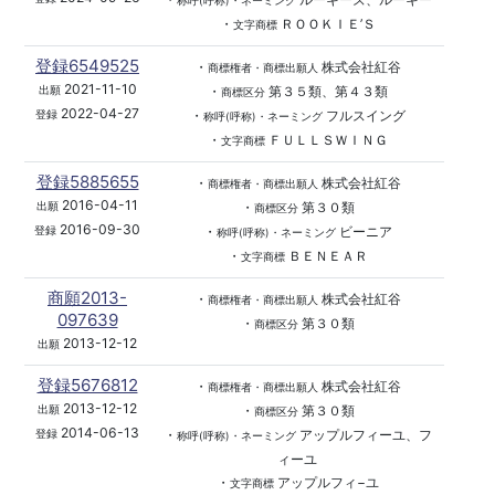
称呼(呼称)・ネーミング
・
ＲＯＯＫＩＥ’Ｓ
文字商標
登録6549525
・
株式会社紅谷
商標権者・商標出願人
2021-11-10
・
第３５類、第４３類
出願
商標区分
2022-04-27
・
フルスイング
登録
称呼(呼称)・ネーミング
・
ＦＵＬＬＳＷＩＮＧ
文字商標
登録5885655
・
株式会社紅谷
商標権者・商標出願人
2016-04-11
・
第３０類
出願
商標区分
2016-09-30
・
ビーニア
登録
称呼(呼称)・ネーミング
・
ＢＥＮＥＡＲ
文字商標
商願2013-
・
株式会社紅谷
商標権者・商標出願人
097639
・
第３０類
商標区分
2013-12-12
出願
登録5676812
・
株式会社紅谷
商標権者・商標出願人
2013-12-12
・
第３０類
出願
商標区分
2014-06-13
・
アップルフィーユ、フ
登録
称呼(呼称)・ネーミング
ィーユ
・
アップルフィ−ユ
文字商標