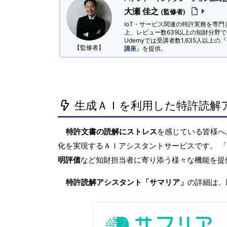
大瀬 佳之
(監修者)
IoT・サービス関連の特許実務を専門
上、レビュー数639以上の知財分野
Udemyでは受講者数1,635人以上の『
【監修者】
講座
』を提供。
生成ＡＩを利用した特許読解
特許文書の読解にストレス
を感じている皆様
化を実現するＡＩアシスタントサービスです。 
明評価
など知財担当者に寄り添う様々な機能を提
特許読解アシスタント「サマリア」
の詳細は、