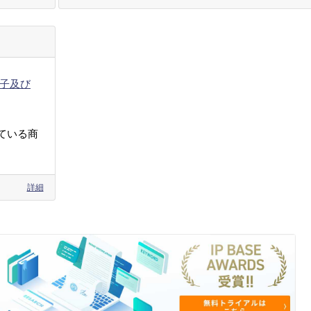
子及び
ている商
詳細