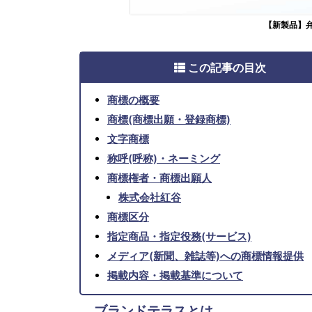
【新製品】
この記事の目次
商標の概要
商標(商標出願・登録商標)
文字商標
称呼(呼称)・ネーミング
商標権者・商標出願人
株式会社紅谷
商標区分
指定商品・指定役務(サービス)
メディア(新聞、雑誌等)への商標情報提供
掲載内容・掲載基準について
ブランドテラスとは