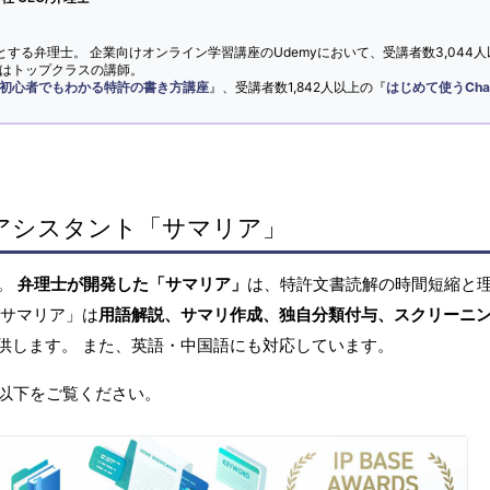
とする弁理士。 企業向けオンライン学習講座のUdemyにおいて、受講者数3,044人
ではトップクラスの講師。
初心者でもわかる特許の書き方講座
』、受講者数1,842人以上の『
はじめて使うCha
アシスタント「サマリア」
へ。
弁理士が開発した「サマリア」
は、特許文書読解の時間短縮と
「サマリア」は
用語解説、サマリ作成、独自分類付与、スクリーニ
供します。 また、英語・中国語にも対応しています。
以下をご覧ください。