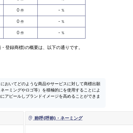
0
-
件
%
0
-
件
%
0
-
件
%
願・登録商標)の概要は、以下の通りです。
」においてどのような商品やサービスに対して商標出願
（ネーミングやロゴ等）を積極的にを使用することによ
的にアピールしブランドイメージを高めることができま
称呼(呼称)・ネーミング