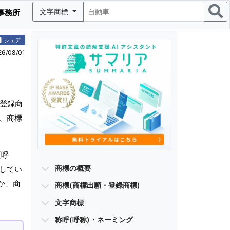
文字商標
事務所
シェア
/08/01
・登録商
グ、商標
(呼
商標の概要
有してい
か、商
商標(商標出願・登録商標)
文字商標
称呼(呼称)・ネーミング