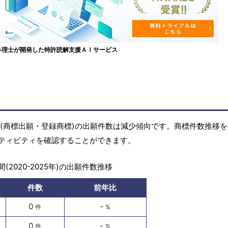
弁理士が開発した特許読解支援ＡＩサービス
の商標(商標出願・登録商標)の出願件数は減少傾向です。商標件数推移
ティビティを確認することができます。
(2020-2025年)の出願件数推移
件数
前年比
0
-
件
%
0
-
件
%