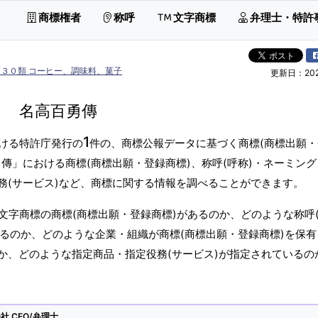
商標権者
称呼
文字商標
弁理士・特許
第３０類 コーヒー、調味料、菓子
更新日：2026
名高百勇傳
1
ける特許庁発行の
件の、商標公報データに基づく商標(商標出願
傳」における商標(商標出願・登録商標)、称呼(呼称)・ネーミン
務(サービス)など、商標に関する情報を調べることができます。
文字商標の商標(商標出願・登録商標)があるのか、どのような称呼
あるのか、どのような企業・組織が商標(商標出願・登録商標)を保
か、どのような指定商品・指定役務(サービス)が指定されているの
 CEO/弁理士