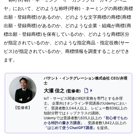
ヤ」において、どのような称呼(呼称)・ネーミングの商標(商標
出願・登録商標)があるのか、どのような文字商標の商標(商標
出願・登録商標)があるのか、どのような企業・組織が商標(商
標出願・登録商標)を保有しているのか、どのような商標区分
が指定されているのか、どのような指定商品・指定役務(サー
ビス)が指定されているのか、商標情報を調査することができ
ます。
パテント・インテグレーション株式会社 CEO/弁理
士
大瀬 佳之
(監修者)
IoT・サービス関連の特許実務を専門とする弁理
士。 企業向けオンライン学習講座のUdemyにおい
【監修者】
て、受講者数3,044人以上、レビュー数639以上の
知財分野ではトップクラスの講師。
Udemyでは受講者数1,635人以上の『
初心者でもわ
かる特許の書き方講座
』、受講者数1,842人以上の
『
はじめて使うChatGPT講座
』を提供。