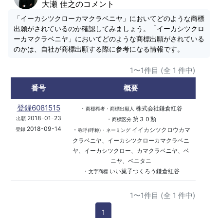
大瀬 佳之のコメント
「イーカシツクローカマクラベニヤ」においてどのような商標
出願がされているのか確認してみましょう。「イーカシツクロ
ーカマクラベニヤ」においてどのような商標出願がされている
のかは、自社が商標出願する際に参考になる情報です。
1〜1件目 (全 1 件中)
番号
概要
登録6081515
・
株式会社鎌倉紅谷
商標権者・商標出願人
2018-01-23
・
第３０類
出願
商標区分
2018-09-14
・
イイカシツクロウカマ
登録
称呼(呼称)・ネーミング
クラベニヤ、イーカシツクローカマクラベニ
ヤ、イーカシツクロー、カマクラベニヤ、ベ
ニヤ、ベニタニ
・
いい菓子つくろう鎌倉紅谷
文字商標
1〜1件目 (全 1 件中)
1