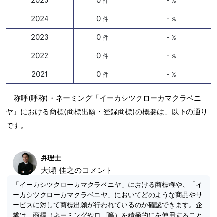
2025
0
-
件
%
2024
0
-
件
%
2023
0
-
件
%
2022
0
-
件
%
2021
0
-
件
%
称呼(呼称)・ネーミング「イーカシツクローカマクラベニ
ヤ」における商標(商標出願・登録商標)の概要は、以下の通り
です。
弁理士
大瀬 佳之のコメント
「イーカシツクローカマクラベニヤ」における商標権や、「イ
ーカシツクローカマクラベニヤ」においてどのような商品やサ
ービスに対して商標出願が行われているのか確認できます。企
業は、商標（ネーミングやロゴ等）を積極的にを使用すること