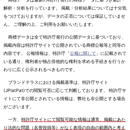
解析・分析を行っています。 掲載・分析結果については十分気
をつけておりますが、データの正否については保証していませ
ん。 ご理解の上、ご利用をお願いいたします。
商標データは全て特許庁発行の公開データに基づいており、
掲載内容は特許庁サイトで公開されている商標公報等と同等の
内容です。 公報情報は、特許庁「
公報に関して
」に記載されて
いる通り、権利者が独占排他的な権利を求める手続きを行うか
わりに広く公示されるべきものです。
ブランドテラスにおける掲載基準は、特許庁サイト
(JPlatPat)での閲覧可否に応じて判断しております。 特許庁サ
イトにて非公開とされている情報は、弊社も非公開とする場合
がございます。
一方、
特許庁サイトにて閲覧可能な情報は通常、掲載にあた
り法的な問題（名誉毀損等）がなく表現の自由の範囲内と考え