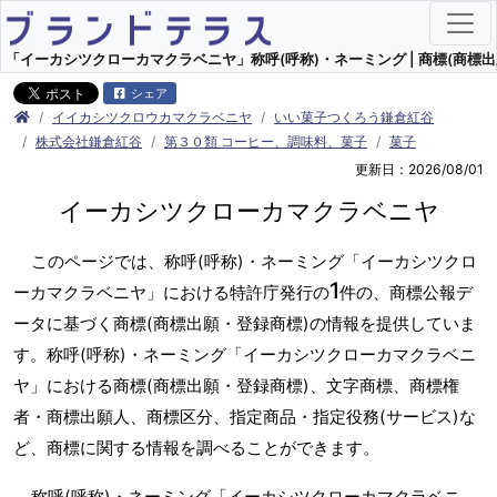
「イーカシツクローカマクラベニヤ」称呼(呼称)・ネーミング | 商標(商標出
シェア
イイカシツクロウカマクラベニヤ
いい菓子つくろう鎌倉紅谷
株式会社鎌倉紅谷
第３０類 コーヒー、調味料、菓子
菓子
更新日：2026/08/01
イーカシツクローカマクラベニヤ
このページでは、称呼(呼称)・ネーミング「イーカシツクロ
1
ーカマクラベニヤ」における特許庁発行の
件の、商標公報デ
ータに基づく商標(商標出願・登録商標)の情報を提供していま
す。称呼(呼称)・ネーミング「イーカシツクローカマクラベニ
ヤ」における商標(商標出願・登録商標)、文字商標、商標権
者・商標出願人、商標区分、指定商品・指定役務(サービス)な
ど、商標に関する情報を調べることができます。
称呼(呼称)・ネーミング「イーカシツクローカマクラベニ