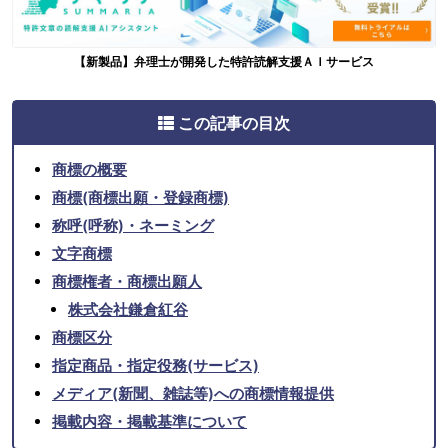
【新製品】弁理士が開発した特許読解支援ＡＩサービス
この記事の目次
商標の概要
商標(商標出願・登録商標)
称呼(呼称)・ネーミング
文字商標
商標権者・商標出願人
株式会社鎌倉紅谷
商標区分
指定商品・指定役務(サービス)
メディア(新聞、雑誌等)への商標情報提供
掲載内容・掲載基準について