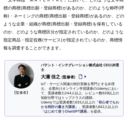
標の商標(商標出願・登録商標)があるのか、どのような称呼(呼
称)・ネーミングの商標(商標出願・登録商標)があるのか、どの
ような企業・組織が商標(商標出願・登録商標)を保有している
のか、どのような商標区分が指定されているのか、どのような
指定商品・指定役務(サービス)が指定されているのか、商標情
報を調査することができます。
パテント・インテグレーション株式会社 CEO/弁理
士
大瀬 佳之
(監修者)
IoT・サービス関連の特許実務を専門とする弁理
士。 企業向けオンライン学習講座のUdemyにおい
【監修者】
て、受講者数3,044人以上、レビュー数639以上の
知財分野ではトップクラスの講師。
Udemyでは受講者数1,635人以上の『
初心者でもわ
かる特許の書き方講座
』、受講者数1,842人以上の
『
はじめて使うChatGPT講座
』を提供。