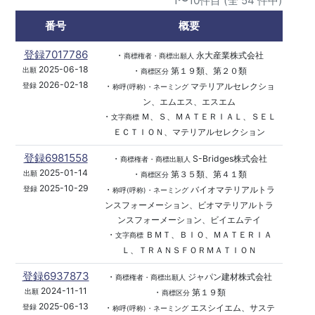
1〜10件目 (全 54 件中)
番号
概要
登録7017786
・
永大産業株式会社
商標権者・商標出願人
2025-06-18
・
第１９類、第２０類
出願
商標区分
2026-02-18
・
マテリアルセレクショ
登録
称呼(呼称)・ネーミング
ン、エムエス、エスエム
・
Ｍ、Ｓ、ＭＡＴＥＲＩＡＬ、ＳＥＬ
文字商標
ＥＣＴＩＯＮ、マテリアルセレクション
登録6981558
・
S-Bridges株式会社
商標権者・商標出願人
2025-01-14
・
第３５類、第４１類
出願
商標区分
2025-10-29
・
バイオマテリアルトラ
登録
称呼(呼称)・ネーミング
ンスフォーメーション、ビオマテリアルトラ
ンスフォーメーション、ビイエムテイ
・
ＢＭＴ、ＢＩＯ、ＭＡＴＥＲＩＡ
文字商標
Ｌ、ＴＲＡＮＳＦＯＲＭＡＴＩＯＮ
登録6937873
・
ジャパン建材株式会社
商標権者・商標出願人
2024-11-11
・
第１９類
出願
商標区分
2025-06-13
・
エスシイエム、サステ
登録
称呼(呼称)・ネーミング