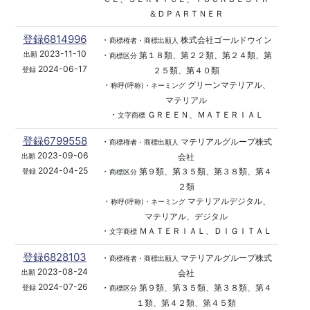
＆ＤＰＡＲＴＮＥＲ
登録6814996
・
株式会社ゴールドウイン
商標権者・商標出願人
2023-11-10
・
第１８類、第２２類、第２４類、第
出願
商標区分
2024-06-17
２５類、第４０類
登録
・
グリーンマテリアル、
称呼(呼称)・ネーミング
マテリアル
・
ＧＲＥＥＮ、ＭＡＴＥＲＩＡＬ
文字商標
登録6799558
・
マテリアルグループ株式
商標権者・商標出願人
2023-09-06
会社
出願
2024-04-25
・
第９類、第３５類、第３８類、第４
登録
商標区分
２類
・
マテリアルデジタル、
称呼(呼称)・ネーミング
マテリアル、デジタル
・
ＭＡＴＥＲＩＡＬ、ＤＩＧＩＴＡＬ
文字商標
登録6828103
・
マテリアルグループ株式
商標権者・商標出願人
2023-08-24
会社
出願
2024-07-26
・
第９類、第３５類、第３８類、第４
登録
商標区分
１類、第４２類、第４５類