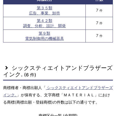
第３５類
7
件
広告、事業、卸売
第４２類
7
件
調査、分析、設計、開発
第９類
7
件
電気制御用の機械器具
シックスティエイトアンドブラザーズ
インク.
(6 件)
商標権者・商標出願人「
シックスティエイトアンドブラザーズ
インク.
」が保有する、文字商標「ＭＡＴＥＲＩＡＬ」におけ
る商標(商標出願・登録商標)の件数は以下の通りです。
商標区分一覧 (全期間)