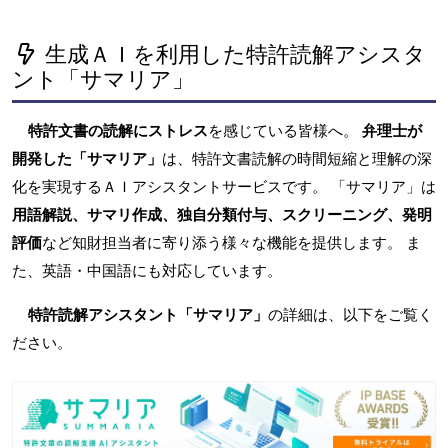
生成ＡＩを利用した特許読解アシスタ
ント「サマリア」
特許文書の読解にストレス
を感じている皆様へ。
弁理士が
開発した「サマリア」
は、特許文書読解の時間短縮と理解の深
化を実現するＡＩアシスタントサービスです。 「サマリア」は
用語解説、サマリ作成、独自分類付与、スクリーニング、発明
評価
など知財担当者に寄り添う様々な機能を提供します。 ま
た、英語・中国語にも対応しています。
特許読解アシスタント「サマリア」
の詳細は、以下をご覧く
ださい。