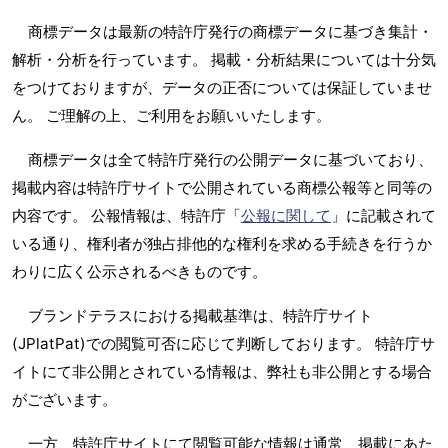
商標データは最新の特許庁発行の商標データに基づき集計・
解析・分析を行っています。 掲載・分析結果については十分気
をつけておりますが、データの正否については保証していませ
ん。 ご理解の上、ご利用をお願いいたします。
商標データは全て特許庁発行の公開データに基づいており、
掲載内容は特許庁サイトで公開されている商標公報等と同等の
内容です。 公報情報は、特許庁「
公報に関して
」に記載されて
いる通り、権利者が独占排他的な権利を求める手続きを行うか
わりに広く公示されるべきものです。
ブランドテラスにおける掲載基準は、特許庁サイト
(JPlatPat)での閲覧可否に応じて判断しております。 特許庁サ
イトにて非公開とされている情報は、弊社も非公開とする場合
がございます。
一方、
特許庁サイトにて閲覧可能な情報は通常、掲載にあた