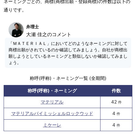
ネーミングごとの、商標(商標出願・登録商標)の件数は以下の
通りです。
弁理士
大瀬 佳之のコメント
「ＭＡＴＥＲＩＡＬ」においてどのようなネーミングに対して
商標出願がされているのか確認してみましょう。自社が商標出
願しようとしているネーミングと類似しないか確認してみまし
ょう。
称呼(呼称)・ネーミング一覧 (全期間)
称呼(呼称)・ネーミング
件数
マテリアル
42
件
マテリアルバイミッシェルロックウッド
4
件
ミケーレ
4
件