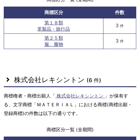
商標区分
件数
第１８類
3
件
革製品・旅行品
第２５類
3
件
服、履物
株式会社レキシントン
(6 件)
商標権者・商標出願人「
株式会社レキシントン
」が保有す
る、文字商標「ＭＡＴＥＲＩＡＬ」における商標(商標出願・
登録商標)の件数は以下の通りです。
商標区分一覧 (全期間)