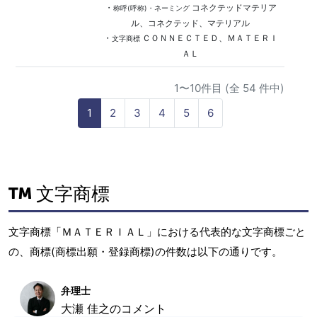
・
コネクテッドマテリア
称呼(呼称)・ネーミング
ル、コネクテッド、マテリアル
・
ＣＯＮＮＥＣＴＥＤ、ＭＡＴＥＲＩ
文字商標
ＡＬ
1〜10件目 (全 54 件中)
1
2
3
4
5
6
文字商標
文字商標「ＭＡＴＥＲＩＡＬ」における代表的な文字商標ごと
の、商標(商標出願・登録商標)の件数は以下の通りです。
弁理士
大瀬 佳之のコメント