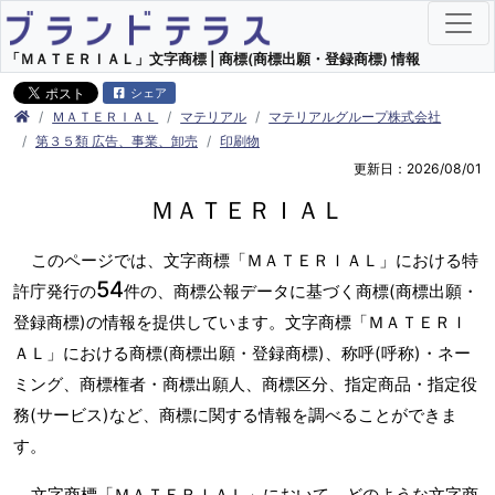
「ＭＡＴＥＲＩＡＬ」文字商標 | 商標(商標出願・登録商標) 情報
シェア
ＭＡＴＥＲＩＡＬ
マテリアル
マテリアルグループ株式会社
第３５類 広告、事業、卸売
印刷物
更新日：2026/08/01
ＭＡＴＥＲＩＡＬ
このページでは、文字商標「ＭＡＴＥＲＩＡＬ」における特
54
許庁発行の
件の、商標公報データに基づく商標(商標出願・
登録商標)の情報を提供しています。文字商標「ＭＡＴＥＲＩ
ＡＬ」における商標(商標出願・登録商標)、称呼(呼称)・ネー
ミング、商標権者・商標出願人、商標区分、指定商品・指定役
務(サービス)など、商標に関する情報を調べることができま
す。
文字商標「ＭＡＴＥＲＩＡＬ」において、どのような文字商