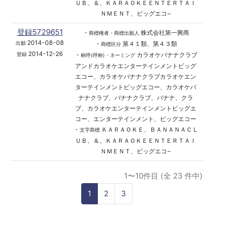
ＵＢ、＆、ＫＡＲＡＯＫＥＥＮＴＥＲＴＡＩ
ＮＭＥＮＴ、ビッグエコ−
登録5729651
・
株式会社第一興商
商標権者・商標出願人
2014-08-08
・
第４１類、第４３類
出願
商標区分
2014-12-26
・
カラオケバナナクラブ
登録
称呼(呼称)・ネーミング
アンドカラオケエンターテインメントビッグ
エコー、カラオケバナナクラブカラオケエン
ターテインメントビッグエコー、カラオケバ
ナナクラブ、バナナクラブ、バナナ、クラ
ブ、カラオケエンターテインメントビッグエ
コー、エンターテインメント、ビッグエコー
・
ＫＡＲＡＯＫＥ、ＢＡＮＡＮＡＣＬ
文字商標
ＵＢ、＆、ＫＡＲＡＯＫＥＥＮＴＥＲＴＡＩ
ＮＭＥＮＴ、ビッグエコ−
1〜10件目 (全 23 件中)
1
2
3