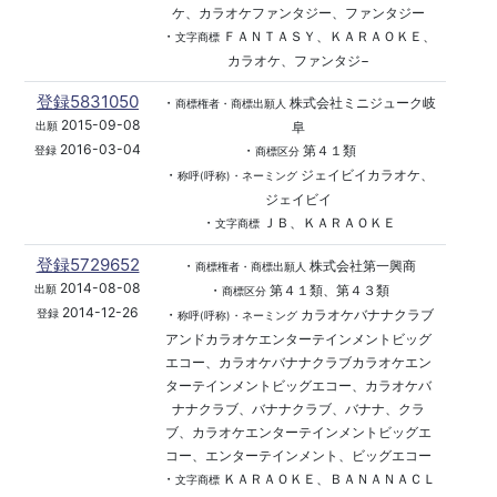
ケ、カラオケファンタジー、ファンタジー
・
ＦＡＮＴＡＳＹ、ＫＡＲＡＯＫＥ、
文字商標
カラオケ、ファンタジ−
登録5831050
・
株式会社ミニジューク岐
商標権者・商標出願人
2015-09-08
阜
出願
2016-03-04
・
第４１類
登録
商標区分
・
ジェイビイカラオケ、
称呼(呼称)・ネーミング
ジェイビイ
・
ＪＢ、ＫＡＲＡＯＫＥ
文字商標
登録5729652
・
株式会社第一興商
商標権者・商標出願人
2014-08-08
・
第４１類、第４３類
出願
商標区分
2014-12-26
・
カラオケバナナクラブ
登録
称呼(呼称)・ネーミング
アンドカラオケエンターテインメントビッグ
エコー、カラオケバナナクラブカラオケエン
ターテインメントビッグエコー、カラオケバ
ナナクラブ、バナナクラブ、バナナ、クラ
ブ、カラオケエンターテインメントビッグエ
コー、エンターテインメント、ビッグエコー
・
ＫＡＲＡＯＫＥ、ＢＡＮＡＮＡＣＬ
文字商標