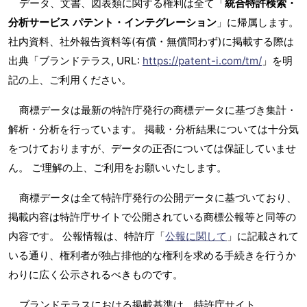
データ、文書、図表類に関する権利は全て「
統合特許検索・
分析サービス パテント・インテグレーション
」に帰属します。
社内資料、社外報告資料等(有償・無償問わず)に掲載する際は
出典「ブランドテラス, URL:
https://patent-i.com/tm/
」を明
記の上、ご利用ください。
商標データは最新の特許庁発行の商標データに基づき集計・
解析・分析を行っています。 掲載・分析結果については十分気
をつけておりますが、データの正否については保証していませ
ん。 ご理解の上、ご利用をお願いいたします。
商標データは全て特許庁発行の公開データに基づいており、
掲載内容は特許庁サイトで公開されている商標公報等と同等の
内容です。 公報情報は、特許庁「
公報に関して
」に記載されて
いる通り、権利者が独占排他的な権利を求める手続きを行うか
わりに広く公示されるべきものです。
ブランドテラスにおける掲載基準は、特許庁サイト