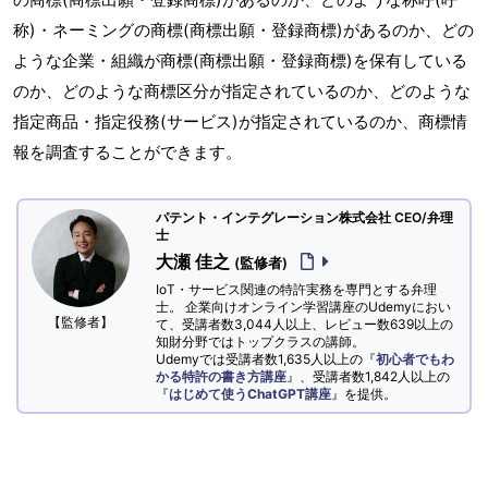
称)・ネーミングの商標(商標出願・登録商標)があるのか、どの
ような企業・組織が商標(商標出願・登録商標)を保有している
のか、どのような商標区分が指定されているのか、どのような
指定商品・指定役務(サービス)が指定されているのか、商標情
報を調査することができます。
パテント・インテグレーション株式会社 CEO/弁理
士
大瀬 佳之
(監修者)
IoT・サービス関連の特許実務を専門とする弁理
士。 企業向けオンライン学習講座のUdemyにおい
【監修者】
て、受講者数3,044人以上、レビュー数639以上の
知財分野ではトップクラスの講師。
Udemyでは受講者数1,635人以上の『
初心者でもわ
かる特許の書き方講座
』、受講者数1,842人以上の
『
はじめて使うChatGPT講座
』を提供。