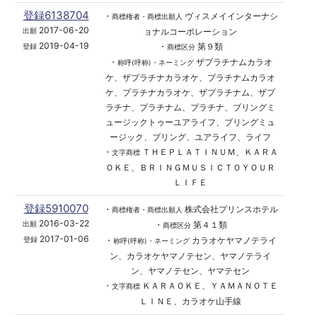
登録6138704
・
ヴィスメイインターナシ
商標権者・商標出願人
2017-06-20
ョナルコーポレーション
出願
2019-04-19
・
第９類
登録
商標区分
・
ザプラチナムカラオ
称呼(呼称)・ネーミング
ケ、ザプラチナカラオケ、プラチナムカラオ
ケ、プラチナカラオケ、ザプラチナム、ザプ
ラチナ、プラチナム、プラチナ、ブリングミ
ュージックトゥーユアライフ、ブリングミュ
ージック、ブリング、ユアライフ、ライフ
・
ＴＨＥＰＬＡＴＩＮＵＭ、ＫＡＲＡ
文字商標
ＯＫＥ、ＢＲＩＮＧＭＵＳＩＣＴＯＹＯＵＲ
ＬＩＦＥ
登録5910070
・
株式会社プリンスホテル
商標権者・商標出願人
2016-03-22
・
第４１類
出願
商標区分
2017-01-06
・
カラオケヤマノテライ
登録
称呼(呼称)・ネーミング
ン、カラオケヤマノテセン、ヤマノテライ
ン、ヤマノテセン、ヤマテセン
・
ＫＡＲＡＯＫＥ、ＹＡＭＡＮＯＴＥ
文字商標
ＬＩＮＥ、カラオケ山手線