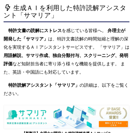
生成ＡＩを利用した特許読解アシスタ
ント「サマリア」
特許文書の読解にストレス
を感じている皆様へ。
弁理士が
開発した「サマリア」
は、特許文書読解の時間短縮と理解の深
化を実現するＡＩアシスタントサービスです。 「サマリア」は
用語解説、サマリ作成、独自分類付与、スクリーニング、発明
評価
など知財担当者に寄り添う様々な機能を提供します。 ま
た、英語・中国語にも対応しています。
特許読解アシスタント「サマリア」
の詳細は、以下をご覧く
ださい。