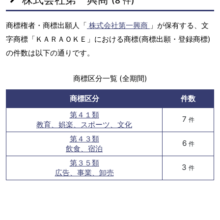
(8 件)
商標権者・商標出願人「
株式会社第一興商
」が保有する、文
字商標「ＫＡＲＡＯＫＥ」における商標(商標出願・登録商標)
の件数は以下の通りです。
商標区分一覧 (全期間)
商標区分
件数
第４１類
7
件
教育、娯楽、スポーツ、文化
第４３類
6
件
飲食、宿泊
第３５類
3
件
広告、事業、卸売