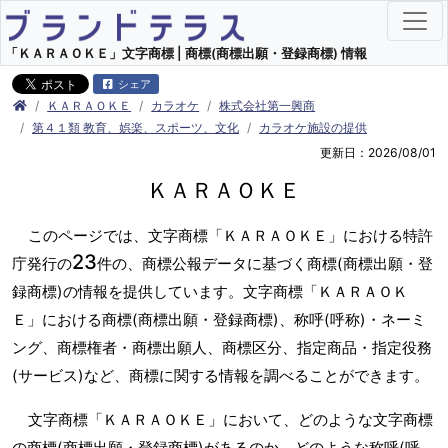
「ＫＡＲＡＯＫＥ」文字商標 | 商標(商標出願・登録商標) 情報
シェア
ＫＡＲＡＯＫＥ
カラオケ
株式会社第一興商
第４１類 教育、娯楽、スポーツ、文化
カラオケ施設の提供
更新日：2026/08/01
ＫＡＲＡＯＫＥ
このページでは、文字商標「ＫＡＲＡＯＫＥ」における特許
23
庁発行の
件の、商標公報データに基づく商標(商標出願・登
録商標)の情報を提供しています。文字商標「ＫＡＲＡＯＫ
Ｅ」における商標(商標出願・登録商標)、称呼(呼称)・ネーミ
ング、商標権者・商標出願人、商標区分、指定商品・指定役務
(サービス)など、商標に関する情報を調べることができます。
文字商標「ＫＡＲＡＯＫＥ」において、どのような文字商標
の商標(商標出願・登録商標)があるのか、どのような称呼(呼