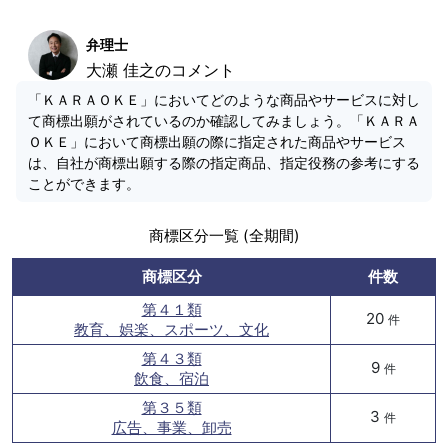
弁理士
大瀬 佳之のコメント
「ＫＡＲＡＯＫＥ」においてどのような商品やサービスに対し
て商標出願がされているのか確認してみましょう。「ＫＡＲＡ
ＯＫＥ」において商標出願の際に指定された商品やサービス
は、自社が商標出願する際の指定商品、指定役務の参考にする
ことができます。
商標区分一覧 (全期間)
商標区分
件数
第４１類
20
件
教育、娯楽、スポーツ、文化
第４３類
9
件
飲食、宿泊
第３５類
3
件
広告、事業、卸売