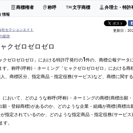
商標権者
称呼
文字商標
弁理士・特許
 情報
会社セクションエイト
更新日：2026
の提供
ヒャクゼロゼロゼロ
1
ヒャクゼロゼロゼロ」における特許庁発行の
件の、商標公報データ
ます。称呼(呼称)・ネーミング「ヒャクゼロゼロゼロ」における商
願人、商標区分、指定商品・指定役務(サービス)など、商標に関す
」において、どのような称呼(呼称)・ネーミングの商標(商標出願
出願・登録商標)があるのか、どのような企業・組織が商標(商標出
分が指定されているのか、どのような指定商品・指定役務(サービス
ます。