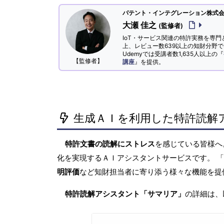
パテント・インテグレーション株式会社
大瀬 佳之
(監修者)
IoT・サービス関連の特許実務を専門
上、レビュー数639以上の知財分野
Udemyでは受講者数1,635人以上の『
【監修者】
講座
』を提供。
生成ＡＩを利用した特許読解
特許文書の読解にストレス
を感じている皆様
化を実現するＡＩアシスタントサービスです。 
明評価
など知財担当者に寄り添う様々な機能を提
特許読解アシスタント「サマリア」
の詳細は、