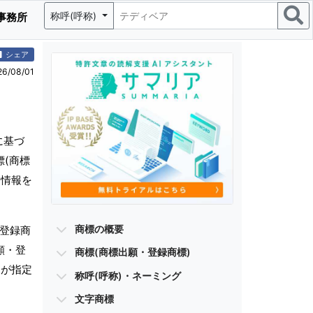
称呼(呼称)
事務所
シェア
/08/01
に基づ
標(商標
る情報を
商標の概要
・登録商
願・登
商標(商標出願・登録商標)
)が指定
称呼(呼称)・ネーミング
文字商標