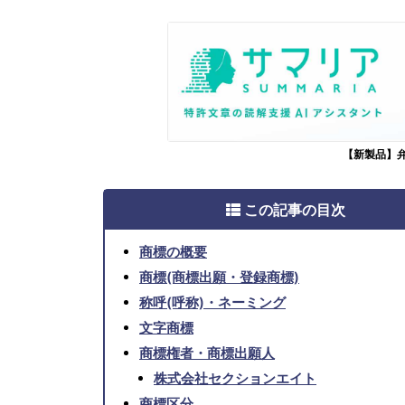
【新製品】
この記事の目次
商標の概要
商標(商標出願・登録商標)
称呼(呼称)・ネーミング
文字商標
商標権者・商標出願人
株式会社セクションエイト
商標区分