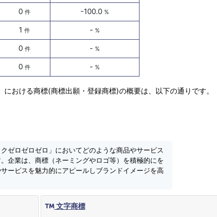
0
-100.0
件
%
1
-
件
%
0
-
件
%
0
-
件
%
」における商標(商標出願・登録商標)の概要は、以下の通りです。
ャクゼロゼロゼロ」においてどのような商品やサービス
す。企業は、商標（ネーミングやロゴ等）を積極的にを
やサービスを魅力的にアピールしブランドイメージを高
文字商標