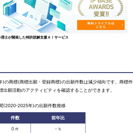
弁理士が開発した特許読解支援ＡＩサービス
25年)の商標(商標出願・登録商標)の出願件数は減少傾向です。商標
標出願活動のアクティビティを確認することができます。
(2020-2025年)の出願件数推移
件数
前年比
0
-
件
%