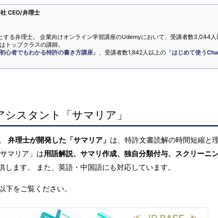
 CEO/弁理士
とする弁理士。 企業向けオンライン学習講座のUdemyにおいて、受講者数3,044人
ではトップクラスの講師。
初心者でもわかる特許の書き方講座
』、受講者数1,842人以上の『
はじめて使うCha
アシスタント「サマリア」
へ。
弁理士が開発した「サマリア」
は、特許文書読解の時間短縮と
「サマリア」は
用語解説、サマリ作成、独自分類付与、スクリーニ
供します。 また、英語・中国語にも対応しています。
以下をご覧ください。