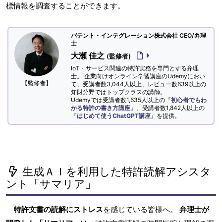
標情報を調査することができます。
パテント・インテグレーション株式会社 CEO/弁理
士
大瀬 佳之
(監修者)
IoT・サービス関連の特許実務を専門とする弁理
士。 企業向けオンライン学習講座のUdemyにおい
【監修者】
て、受講者数3,044人以上、レビュー数639以上の
知財分野ではトップクラスの講師。
Udemyでは受講者数1,635人以上の『
初心者でもわ
かる特許の書き方講座
』、受講者数1,842人以上の
『
はじめて使うChatGPT講座
』を提供。
生成ＡＩを利用した特許読解アシスタ
ント「サマリア」
特許文書の読解にストレス
を感じている皆様へ。
弁理士が