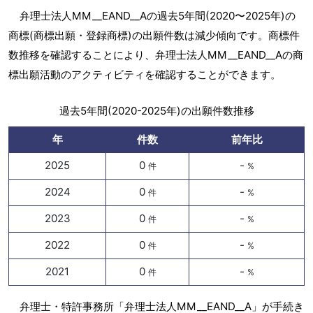
弁理士法人MM__EAND__Aの過去5年間(2020〜2025年)の
商標(商標出願・登録商標)の出願件数は減少傾向です。商標件
数推移を確認することにより、弁理士法人MM__EAND__Aの商
標出願活動のアクティビティを確認することができます。
過去5年間(2020-2025年)の出願件数推移
年
件数
前年比
2025
0
-
件
%
2024
0
-
件
%
2023
0
-
件
%
2022
0
-
件
%
2021
0
-
件
%
弁理士・特許事務所「弁理士法人MM__EAND__A」が手続き