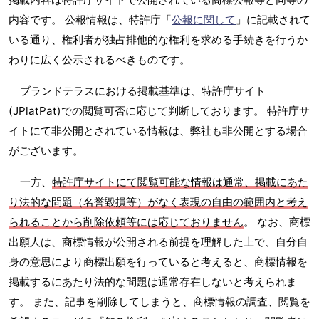
内容です。 公報情報は、特許庁「
公報に関して
」に記載されて
いる通り、権利者が独占排他的な権利を求める手続きを行うか
わりに広く公示されるべきものです。
ブランドテラスにおける掲載基準は、特許庁サイト
(JPlatPat)での閲覧可否に応じて判断しております。 特許庁サ
イトにて非公開とされている情報は、弊社も非公開とする場合
がございます。
一方、
特許庁サイトにて閲覧可能な情報は通常、掲載にあた
り法的な問題（名誉毀損等）がなく表現の自由の範囲内と考え
られることから削除依頼等には応じておりません
。 なお、商標
出願人は、商標情報が公開される前提を理解した上で、自分自
身の意思により商標出願を行っていると考えると、商標情報を
掲載するにあたり法的な問題は通常存在しないと考えられま
す。 また、記事を削除してしまうと、商標情報の調査、閲覧を