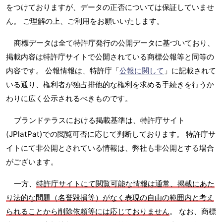
をつけておりますが、データの正否については保証していませ
ん。 ご理解の上、ご利用をお願いいたします。
商標データは全て特許庁発行の公開データに基づいており、
掲載内容は特許庁サイトで公開されている商標公報等と同等の
内容です。 公報情報は、特許庁「
公報に関して
」に記載されて
いる通り、権利者が独占排他的な権利を求める手続きを行うか
わりに広く公示されるべきものです。
ブランドテラスにおける掲載基準は、特許庁サイト
(JPlatPat)での閲覧可否に応じて判断しております。 特許庁サ
イトにて非公開とされている情報は、弊社も非公開とする場合
がございます。
一方、
特許庁サイトにて閲覧可能な情報は通常、掲載にあた
り法的な問題（名誉毀損等）がなく表現の自由の範囲内と考え
られることから削除依頼等には応じておりません
。 なお、商標