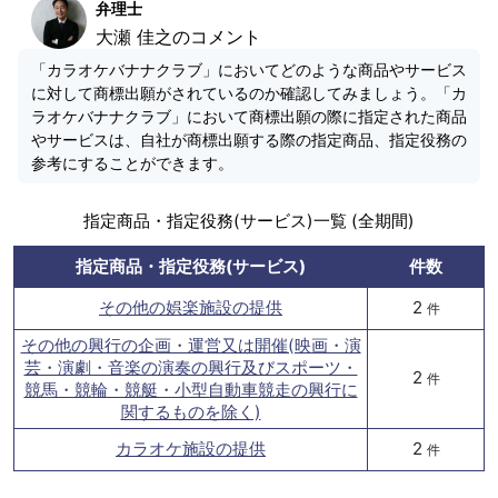
弁理士
大瀬 佳之のコメント
「カラオケバナナクラブ」においてどのような商品やサービス
に対して商標出願がされているのか確認してみましょう。「カ
ラオケバナナクラブ」において商標出願の際に指定された商品
やサービスは、自社が商標出願する際の指定商品、指定役務の
参考にすることができます。
指定商品・指定役務(サービス)一覧 (全期間)
指定商品・指定役務(サービス)
件数
その他の娯楽施設の提供
2
件
その他の興行の企画・運営又は開催(映画・演
芸・演劇・音楽の演奏の興行及びスポーツ・
2
件
競馬・競輪・競艇・小型自動車競走の興行に
関するものを除く)
カラオケ施設の提供
2
件