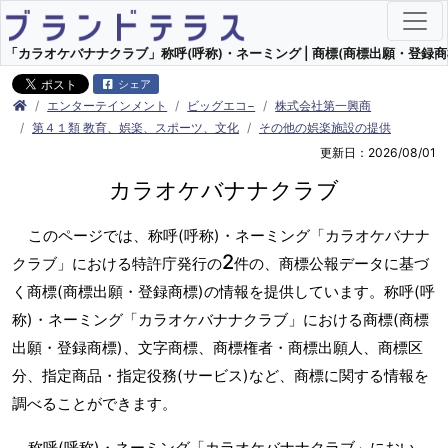
「カラオケバナナクラブ」称呼(呼称)・ネーミング | 商標(商標出願・登録商
シェア
エンターテインメント
ビッグエコ−
株式会社第一興商
第４１類 教育、娯楽、スポーツ、文化
その他の娯楽施設の提供
更新日：2026/08/01
カラオケバナナクラブ
このページでは、称呼(呼称)・ネーミング「カラオケバナナ
2
クラブ」における特許庁発行の
件の、商標公報データに基づ
く商標(商標出願・登録商標)の情報を提供しています。称呼(呼
称)・ネーミング「カラオケバナナクラブ」における商標(商標
出願・登録商標)、文字商標、商標権者・商標出願人、商標区
分、指定商品・指定役務(サービス)など、商標に関する情報を
調べることができます。
称呼(呼称)・ネーミング「カラオケバナナクラブ」におい