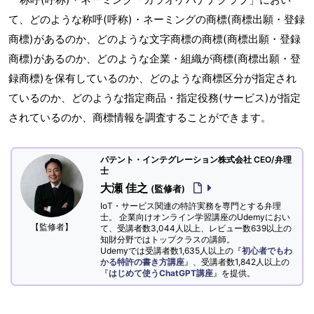
て、どのような称呼(呼称)・ネーミングの商標(商標出願・登録
商標)があるのか、どのような文字商標の商標(商標出願・登録
商標)があるのか、どのような企業・組織が商標(商標出願・登
録商標)を保有しているのか、どのような商標区分が指定され
ているのか、どのような指定商品・指定役務(サービス)が指定
されているのか、商標情報を調査することができます。
パテント・インテグレーション株式会社 CEO/弁理
士
大瀬 佳之
(監修者)
IoT・サービス関連の特許実務を専門とする弁理
士。 企業向けオンライン学習講座のUdemyにおい
【監修者】
て、受講者数3,044人以上、レビュー数639以上の
知財分野ではトップクラスの講師。
Udemyでは受講者数1,635人以上の『
初心者でもわ
かる特許の書き方講座
』、受講者数1,842人以上の
『
はじめて使うChatGPT講座
』を提供。