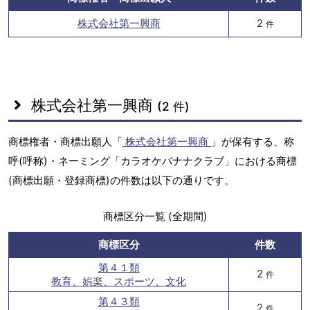
株式会社第一興商
2
件
株式会社第一興商
(2 件)
商標権者・商標出願人「
株式会社第一興商
」が保有する、称
呼(呼称)・ネーミング「カラオケバナナクラブ」における商標
(商標出願・登録商標)の件数は以下の通りです。
商標区分一覧 (全期間)
商標区分
件数
第４１類
2
件
教育、娯楽、スポーツ、文化
第４３類
2
件