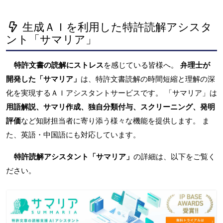
生成ＡＩを利用した特許読解アシスタ
ント「サマリア」
特許文書の読解にストレス
を感じている皆様へ。
弁理士が
開発した「サマリア」
は、特許文書読解の時間短縮と理解の深
化を実現するＡＩアシスタントサービスです。 「サマリア」は
用語解説、サマリ作成、独自分類付与、スクリーニング、発明
評価
など知財担当者に寄り添う様々な機能を提供します。 ま
た、英語・中国語にも対応しています。
特許読解アシスタント「サマリア」
の詳細は、以下をご覧く
ださい。