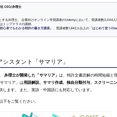
 CEO/弁理士
とする弁理士。 企業向けオンライン学習講座のUdemyにおいて、受講者数3,044人
ではトップクラスの講師。
初心者でもわかる特許の書き方講座
』、受講者数1,842人以上の『
はじめて使うCha
アシスタント「サマリア」
へ。
弁理士が開発した「サマリア」
は、特許文書読解の時間短縮と
「サマリア」は
用語解説、サマリ作成、独自分類付与、スクリーニ
供します。 また、英語・中国語にも対応しています。
以下をご覧ください。