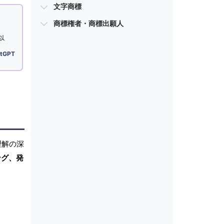
文字商標
商標権者・商標出願人
以
tGPT
理解の深
ング、発