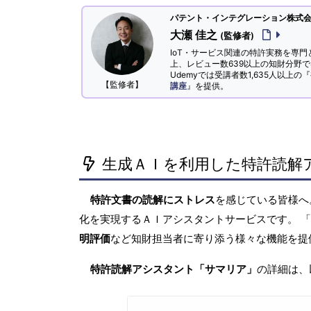
パテント・インテグレーション株式会社
大瀬 佳之
(監修者)
IoT・サービス関連の特許実務を専門
上、レビュー数639以上の知財分野
Udemyでは受講者数1,635人以上の『
【監修者】
講座
』を提供。
生成ＡＩを利用した特許読解
特許文書の読解にストレス
を感じている皆様
化を実現するＡＩアシスタントサービスです。 
明評価
など知財担当者に寄り添う様々な機能を提
特許読解アシスタント「サマリア」
の詳細は、