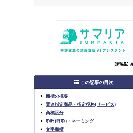
【新製品】
この記事の目次
商標の概要
関連指定商品・指定役務(サービス)
商標区分
称呼(呼称)・ネーミング
文字商標