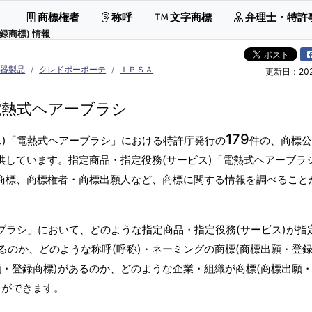
商標権者
称呼
文字商標
弁理士・特許
録商標) 情報
陶器製品
クレドポーボーテ
ＩＰＳＡ
更新日：2026
電熱式ヘアーブラシ
179
ス)「電熱式ヘアーブラシ」における特許庁発行の
件の、商標公
供しています。指定商品・指定役務(サービス)「電熱式ヘアーブラ
字商標、商標権者・商標出願人など、商標に関する情報を調べること
ブラシ」において、どのような指定商品・指定役務(サービス)が指
のか、どのような称呼(呼称)・ネーミングの商標(商標出願・登録
願・登録商標)があるのか、どのような企業・組織が商標(商標出願
とができます。