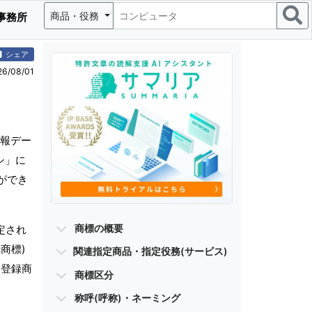
商品・役務
事務所
シェア
/08/01
報デー
シ」に
ができ
商標の概要
定され
商標)
関連指定商品・指定役務(サービス)
・登録商
商標区分
称呼(呼称)・ネーミング