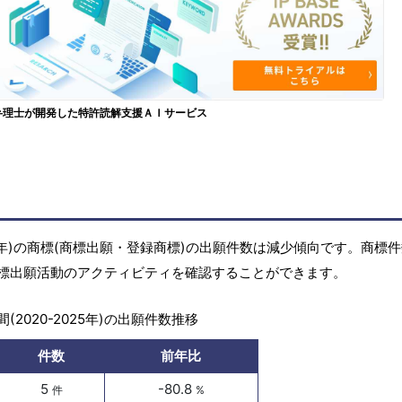
弁理士が開発した特許読解支援ＡＩサービス
25年)の商標(商標出願・登録商標)の出願件数は減少傾向です。商標
標出願活動のアクティビティを確認することができます。
(2020-2025年)の出願件数推移
件数
前年比
5
-80.8
件
%