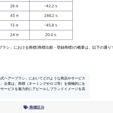
26
-42.2
件
%
45
246.2
件
%
13
-45.8
件
%
24
20.0
件
%
ブラシ」における商標(商標出願・登録商標)の概要は、以下の通り
熱式ヘアーブラシ」においてどのような商品やサービス
す。企業は、商標（ネーミングやロゴ等）を積極的にを
やサービスを魅力的にアピールしブランドイメージを高
商標区分