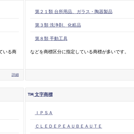
第２１類 台所用品、ガラス・陶器製品
第３類 洗浄剤、化粧品
第８類 手動工具
ている商
などを商標区分に指定している商標が多いです。
詳細
文字商標
ＩＰＳＡ
ＣＬＥＤＥＰＥＡＵＢＥＡＵＴＥ