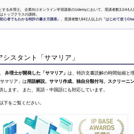
とする弁理士。 企業向けオンライン学習講座のUdemyにおいて、受講者数3,044人
ではトップクラスの講師。
初心者でもわかる特許の書き方講座
』、受講者数1,842人以上の『
はじめて使うCha
アシスタント「サマリア」
へ。
弁理士が開発した「サマリア」
は、特許文書読解の時間短縮と
「サマリア」は
用語解説、サマリ作成、独自分類付与、スクリーニ
供します。 また、英語・中国語にも対応しています。
以下をご覧ください。