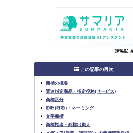
【新製品】
この記事の目次
商標の概要
関連指定商品・指定役務(サービス)
商標区分
称呼(呼称)・ネーミング
文字商標
商標権者・商標出願人
メディア(新聞、雑誌等)への商標情報提供