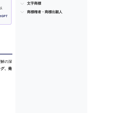
文字商標
以
商標権者・商標出願人
tGPT
理解の深
ング、発