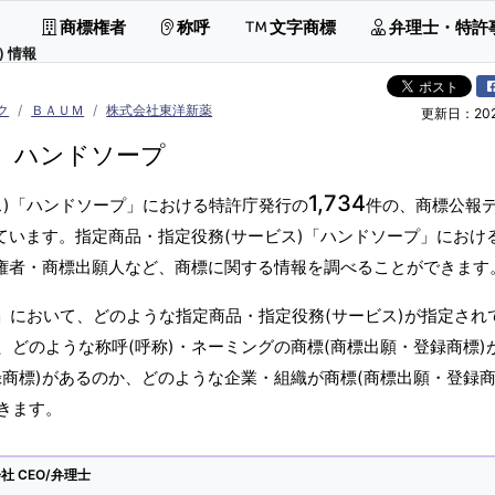
商標権者
称呼
文字商標
弁理士・特許
 情報
ク
ＢＡＵＭ
株式会社東洋新薬
更新日：2026
ハンドソープ
1,734
ス)「ハンドソープ」における特許庁発行の
件の、商標公報
ています。指定商品・指定役務(サービス)「ハンドソープ」におけ
標権者・商標出願人など、商標に関する情報を調べることができます
」において、どのような指定商品・指定役務(サービス)が指定され
どのような称呼(呼称)・ネーミングの商標(商標出願・登録商標)
商標)があるのか、どのような企業・組織が商標(商標出願・登録商
きます。
 CEO/弁理士