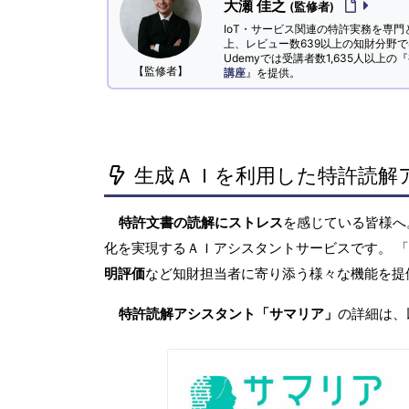
大瀬 佳之
(監修者)
IoT・サービス関連の特許実務を専門
上、レビュー数639以上の知財分野
Udemyでは受講者数1,635人以上の『
【監修者】
講座
』を提供。
生成ＡＩを利用した特許読解
特許文書の読解にストレス
を感じている皆様
化を実現するＡＩアシスタントサービスです。 
明評価
など知財担当者に寄り添う様々な機能を提
特許読解アシスタント「サマリア」
の詳細は、