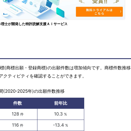
弁理士が開発した特許読解支援ＡＩサービス
)の商標(商標出願・登録商標)の出願件数は増加傾向です。商標件数推
アクティビティを確認することができます。
(2020-2025年)の出願件数推移
件数
前年比
128
10.3
件
%
116
-13.4
件
%