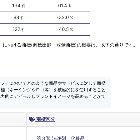
134
61.4
件
%
83
-32.0
件
%
122
-40.5
件
%
」における商標(商標出願・登録商標)の概要は、以下の通りです。
ープ」においてどのような商品やサービスに対して商標
商標（ネーミングやロゴ等）を積極的にを使用すること
魅力的にアピールしブランドイメージを高めることがで
商標区分
第３類 洗浄剤、化粧品