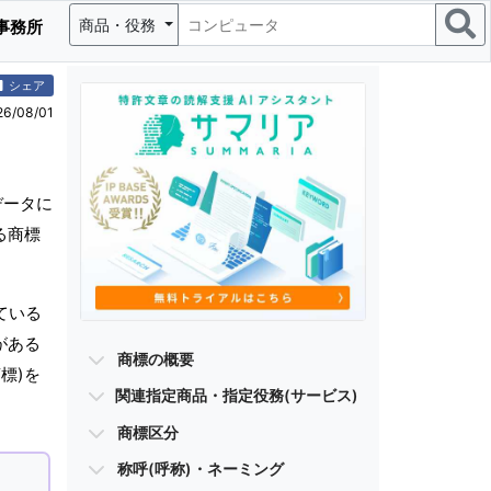
商品・役務
事務所
シェア
/08/01
データに
る商標
。
ている
がある
商標の概要
標)を
関連指定商品・指定役務(サービス)
商標区分
称呼(呼称)・ネーミング