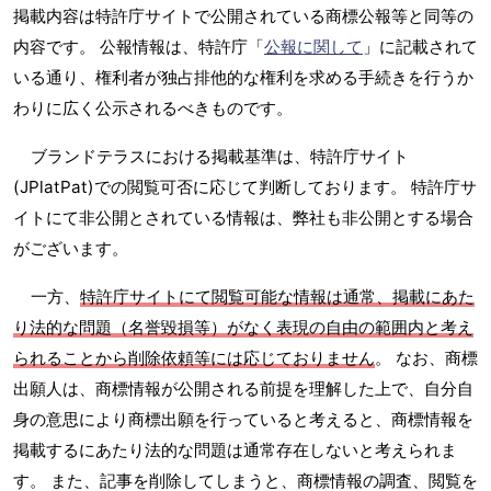
掲載内容は特許庁サイトで公開されている商標公報等と同等の
内容です。 公報情報は、特許庁「
公報に関して
」に記載されて
いる通り、権利者が独占排他的な権利を求める手続きを行うか
わりに広く公示されるべきものです。
ブランドテラスにおける掲載基準は、特許庁サイト
(JPlatPat)での閲覧可否に応じて判断しております。 特許庁サ
イトにて非公開とされている情報は、弊社も非公開とする場合
がございます。
一方、
特許庁サイトにて閲覧可能な情報は通常、掲載にあた
り法的な問題（名誉毀損等）がなく表現の自由の範囲内と考え
られることから削除依頼等には応じておりません
。 なお、商標
出願人は、商標情報が公開される前提を理解した上で、自分自
身の意思により商標出願を行っていると考えると、商標情報を
掲載するにあたり法的な問題は通常存在しないと考えられま
す。 また、記事を削除してしまうと、商標情報の調査、閲覧を