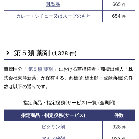
乳製品
665
件
カレー・シチュー又はスープのもと
654
件
第５類 薬剤
(1,328 件)
商標区分「
第５類 薬剤
」における商標権者・商標出願人「株
式会社東洋新薬」が保有する、商標(商標出願・登録商標)の件
数は以下の通りです。
指定商品・指定役務(サービス)一覧 (全期間)
指定商品・指定役務(サービス)
件数
ビタミン剤
928
件
アミノ酸剤
923
件