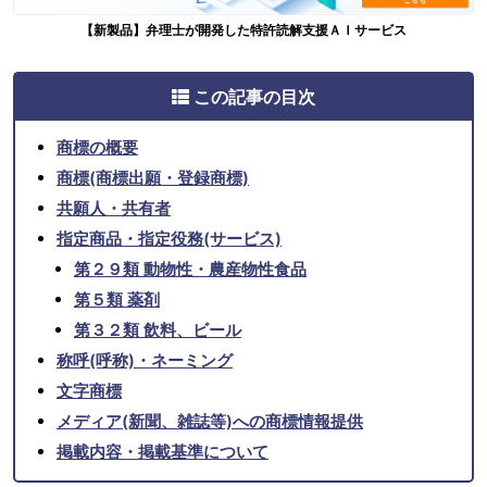
【新製品】弁理士が開発した特許読解支援ＡＩサービス
この記事の目次
商標の概要
商標(商標出願・登録商標)
共願人・共有者
指定商品・指定役務(サービス)
第２９類 動物性・農産物性食品
第５類 薬剤
第３２類 飲料、ビール
称呼(呼称)・ネーミング
文字商標
メディア(新聞、雑誌等)への商標情報提供
掲載内容・掲載基準について