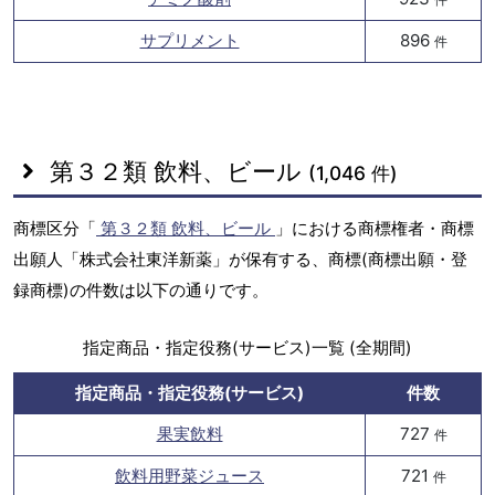
サプリメント
896
件
第３２類 飲料、ビール
(1,046 件)
商標区分「
第３２類 飲料、ビール
」における商標権者・商標
出願人「株式会社東洋新薬」が保有する、商標(商標出願・登
録商標)の件数は以下の通りです。
指定商品・指定役務(サービス)一覧 (全期間)
指定商品・指定役務(サービス)
件数
果実飲料
727
件
飲料用野菜ジュース
721
件