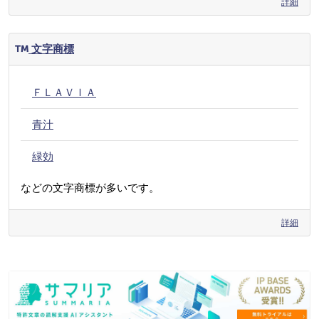
詳細
文字商標
ＦＬＡＶＩＡ
青汁
緑効
などの文字商標が多いです。
詳細