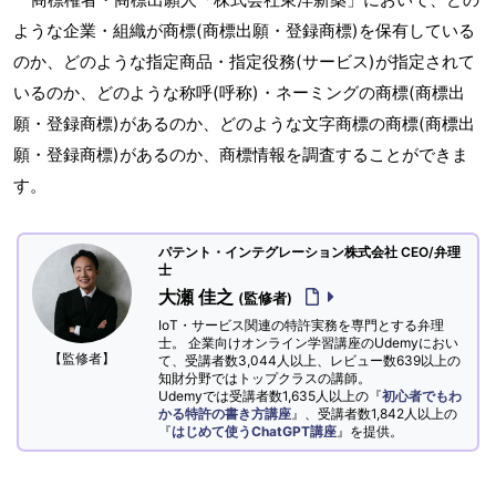
ような企業・組織が商標(商標出願・登録商標)を保有している
のか、どのような指定商品・指定役務(サービス)が指定されて
いるのか、どのような称呼(呼称)・ネーミングの商標(商標出
願・登録商標)があるのか、どのような文字商標の商標(商標出
願・登録商標)があるのか、商標情報を調査することができま
す。
パテント・インテグレーション株式会社 CEO/弁理
士
大瀬 佳之
(監修者)
IoT・サービス関連の特許実務を専門とする弁理
士。 企業向けオンライン学習講座のUdemyにおい
【監修者】
て、受講者数3,044人以上、レビュー数639以上の
知財分野ではトップクラスの講師。
Udemyでは受講者数1,635人以上の『
初心者でもわ
かる特許の書き方講座
』、受講者数1,842人以上の
『
はじめて使うChatGPT講座
』を提供。