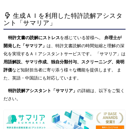
生成ＡＩを利用した特許読解アシスタ
ント「サマリア」
特許文書の読解にストレス
を感じている皆様へ。
弁理士が
開発した「サマリア」
は、特許文書読解の時間短縮と理解の深
化を実現するＡＩアシスタントサービスです。 「サマリア」は
用語解説、サマリ作成、独自分類付与、スクリーニング、発明
評価
など知財担当者に寄り添う様々な機能を提供します。 ま
た、英語・中国語にも対応しています。
特許読解アシスタント「サマリア」
の詳細は、以下をご覧く
ださい。