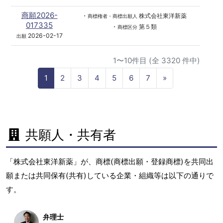
商願2026-
・
株式会社東洋新薬
商標権者・商標出願人
017335
・
第５類
商標区分
2026-02-17
出願
1〜10件目 (全 3320 件中)
N
1
2
3
4
5
6
7
»
e
x
t
共願人・共有者
「株式会社東洋新薬」が、商標(商標出願・登録商標)を共同出
願または共同保有(共有)している企業・組織等は以下の通りで
す。
弁理士