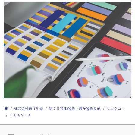
株式会社東洋新薬
第２９類 動物性・農産物性食品
リョクコー
ＦＬＡＶＩＡ