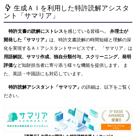
生成ＡＩを利用した特許読解アシスタ
ント「サマリア」
特許文書の読解にストレス
を感じている皆様へ。
弁理士が
開発した「サマリア」
は、特許文書読解の時間短縮と理解の深
化を実現するＡＩアシスタントサービスです。 「サマリア」は
用語解説、サマリ作成、独自分類付与、スクリーニング、発明
評価
など知財担当者に寄り添う様々な機能を提供します。 ま
た、英語・中国語にも対応しています。
特許読解アシスタント「サマリア」
の詳細は、以下をご覧く
ださい。