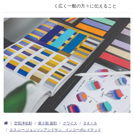
く広く一般の方々に伝えること
空気浄化剤
第５類 薬剤
クワイス
ＱＡＩＳ
エス.シー.ジョンソンアンドサン、インコーポレイテッド