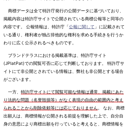
商標データは全て特許庁発行の公開データに基づいており、
掲載内容は特許庁サイトで公開されている商標公報等と同等の
内容です。 公報情報は、特許庁「
公報に関して
」に記載されて
いる通り、権利者が独占排他的な権利を求める手続きを行うか
わりに広く公示されるべきものです。
ブランドテラスにおける掲載基準は、特許庁サイト
(JPlatPat)での閲覧可否に応じて判断しております。 特許庁サ
イトにて非公開とされている情報は、弊社も非公開とする場合
がございます。
一方、
特許庁サイトにて閲覧可能な情報は通常、掲載にあた
り法的な問題（名誉毀損等）がなく表現の自由の範囲内と考え
られることから削除依頼等には応じておりません
。 なお、商標
出願人は、商標情報が公開される前提を理解した上で、自分自
身の意思により商標出願を行っていると考えると、商標情報を