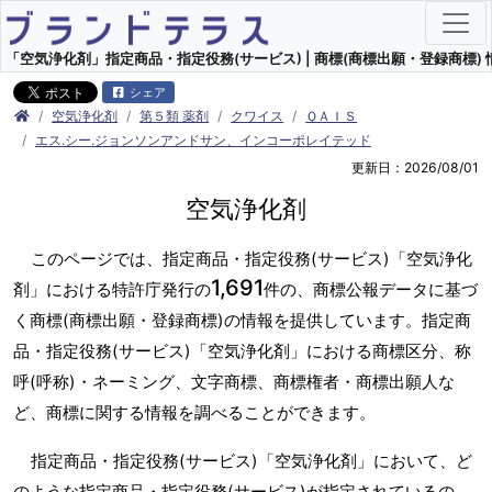
「空気浄化剤」指定商品・指定役務(サービス) | 商標(商標出願・登録商標) 
シェア
空気浄化剤
第５類 薬剤
クワイス
ＱＡＩＳ
エス.シー.ジョンソンアンドサン、インコーポレイテッド
更新日：2026/08/01
空気浄化剤
このページでは、指定商品・指定役務(サービス)「空気浄化
1,691
剤」における特許庁発行の
件の、商標公報データに基づ
く商標(商標出願・登録商標)の情報を提供しています。指定商
品・指定役務(サービス)「空気浄化剤」における商標区分、称
呼(呼称)・ネーミング、文字商標、商標権者・商標出願人な
ど、商標に関する情報を調べることができます。
指定商品・指定役務(サービス)「空気浄化剤」において、ど
のような指定商品・指定役務(サービス)が指定されているの