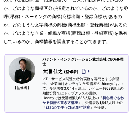
か、どのような商標区分が指定されているのか、どのような称
呼(呼称)・ネーミングの商標(商標出願・登録商標)があるの
か、どのような文字商標の商標(商標出願・登録商標)があるの
か、どのような企業・組織が商標(商標出願・登録商標)を保有
しているのか、商標情報を調査することができます。
パテント・インテグレーション株式会社 CEO/弁理
士
大瀬 佳之
(監修者)
IoT・サービス関連の特許実務を専門とする弁理
士。 企業向けオンライン学習講座のUdemyにおい
【監修者】
て、受講者数3,044人以上、レビュー数639以上の
知財分野ではトップクラスの講師。
Udemyでは受講者数1,635人以上の『
初心者でもわ
かる特許の書き方講座
』、受講者数1,842人以上の
『
はじめて使うChatGPT講座
』を提供。