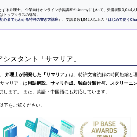
とする弁理士。 企業向けオンライン学習講座のUdemyにおいて、受講者数3,044人
ではトップクラスの講師。
初心者でもわかる特許の書き方講座
』、受講者数1,842人以上の『
はじめて使うCha
アシスタント「サマリア」
へ。
弁理士が開発した「サマリア」
は、特許文書読解の時間短縮と
「サマリア」は
用語解説、サマリ作成、独自分類付与、スクリーニ
供します。 また、英語・中国語にも対応しています。
以下をご覧ください。