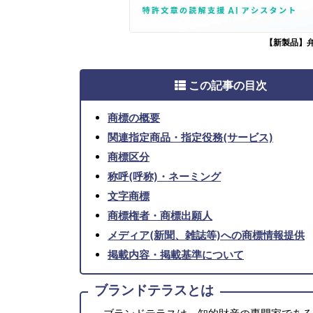
【新製品】
この記事の目次
商標の概要
関連指定商品・指定役務(サービス)
商標区分
称呼(呼称)・ネーミング
文字商標
商標権者・商標出願人
メディア(新聞、雑誌等)への商標情報提供
掲載内容・掲載基準について
ブランドテラスとは