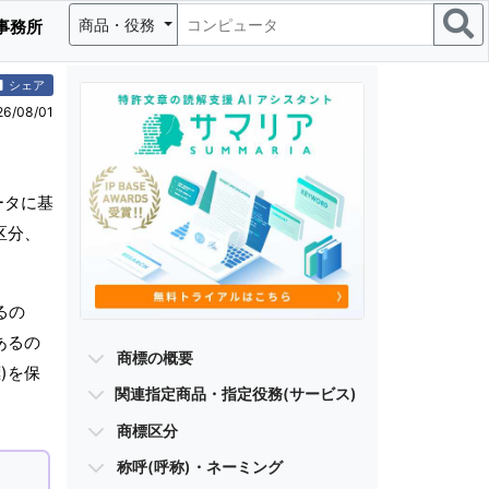
商品・役務
事務所
シェア
/08/01
ータに基
区分、
るの
あるの
商標の概要
)を保
関連指定商品・指定役務(サービス)
商標区分
称呼(呼称)・ネーミング