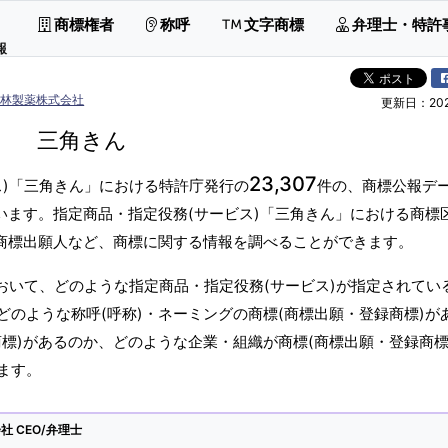
商標権者
称呼
文字商標
弁理士・特許
報
小林製薬株式会社
更新日：2026
三角きん
23,307
ス)「三角きん」における特許庁発行の
件の、商標公報デ
います。指定商品・指定役務(サービス)「三角きん」における商標
・商標出願人など、商標に関する情報を調べることができます。
おいて、どのような指定商品・指定役務(サービス)が指定されてい
のような称呼(呼称)・ネーミングの商標(商標出願・登録商標)が
標)があるのか、どのような企業・組織が商標(商標出願・登録商標
ます。
 CEO/弁理士