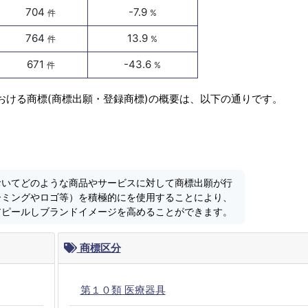
704
-7.9
件
%
764
13.9
件
%
671
-43.6
件
%
おける商標(商標出願・登録商標)の概要は、以下の通りです。
おいてどのような商品やサービスに対して商標出願が行
ーミングやロゴ等）を積極的にを使用することにより、
アピールしブランドイメージを高めることができます。
商標区分
第１０類 医療器具