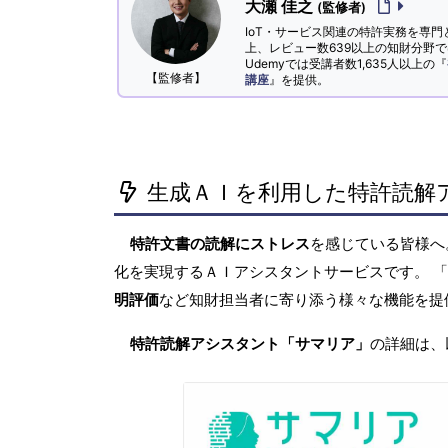
大瀬 佳之
(監修者)
IoT・サービス関連の特許実務を専門
上、レビュー数639以上の知財分野
Udemyでは受講者数1,635人以上の『
【監修者】
講座
』を提供。
生成ＡＩを利用した特許読解
特許文書の読解にストレス
を感じている皆様
化を実現するＡＩアシスタントサービスです。 
明評価
など知財担当者に寄り添う様々な機能を提
特許読解アシスタント「サマリア」
の詳細は、