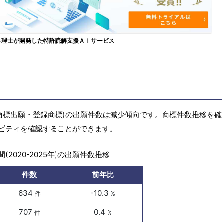
弁理士が開発した特許読解支援ＡＩサービス
商標(商標出願・登録商標)の出願件数は減少傾向です。商標件数推移を
ビティを確認することができます。
(2020-2025年)の出願件数推移
件数
前年比
634
-10.3
件
%
707
0.4
件
%