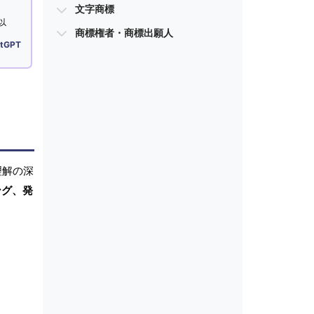
文字商標
以
商標権者・商標出願人
tGPT
理解の深
ング、発