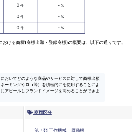
0
-
件
%
0
-
件
%
0
-
件
%
における商標(商標出願・登録商標)の概要は、以下の通りです。
」においてどのような商品やサービスに対して商標出願
（ネーミングやロゴ等）を積極的にを使用することによ
的にアピールしブランドイメージを高めることができま
商標区分
第７類 工作機械、原動機