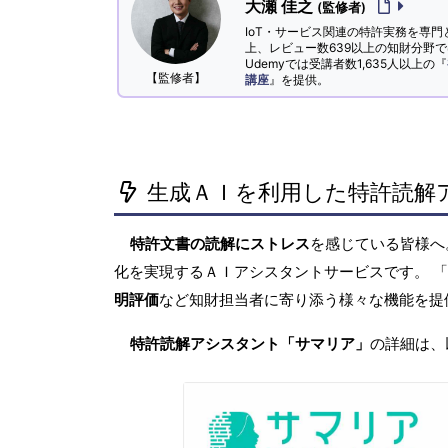
大瀬 佳之
(監修者)
IoT・サービス関連の特許実務を専門
上、レビュー数639以上の知財分野
Udemyでは受講者数1,635人以上の『
【監修者】
講座
』を提供。
生成ＡＩを利用した特許読解
特許文書の読解にストレス
を感じている皆様
化を実現するＡＩアシスタントサービスです。 
明評価
など知財担当者に寄り添う様々な機能を提
特許読解アシスタント「サマリア」
の詳細は、