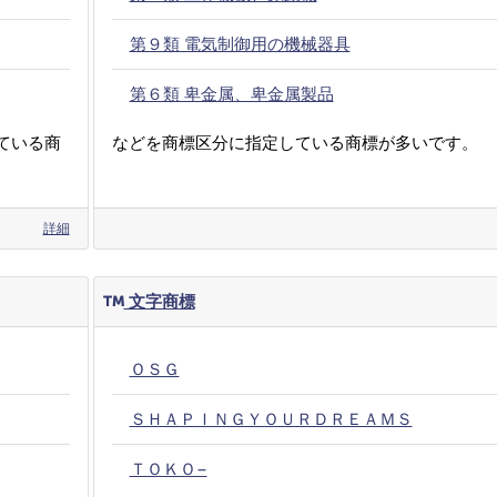
第９類 電気制御用の機械器具
第６類 卑金属、卑金属製品
ている商
などを商標区分に指定している商標が多いです。
詳細
文字商標
ＯＳＧ
ＳＨＡＰＩＮＧＹＯＵＲＤＲＥＡＭＳ
ＴＯＫＯ−