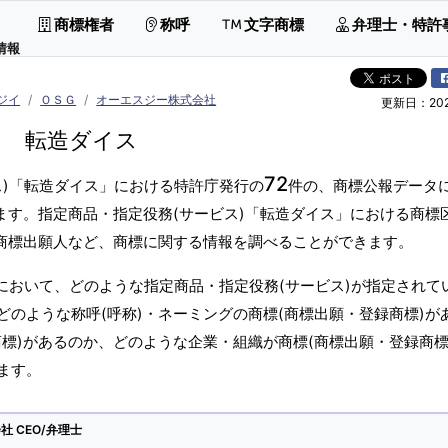
商標権者
称呼
文字商標
弁理士・特許
情報
ジイ
ＯＳＧ
オーエスジー株式会社
更新日：2026
転造ダイス
72
ス)「転造ダイス」における特許庁発行の
件の、商標公報データ
ます。指定商品・指定役務(サービス)「転造ダイス」における商標
・商標出願人など、商標に関する情報を調べることができます。
において、どのような指定商品・指定役務(サービス)が指定されて
のような称呼(呼称)・ネーミングの商標(商標出願・登録商標)が
標)があるのか、どのような企業・組織が商標(商標出願・登録商標
ます。
 CEO/弁理士