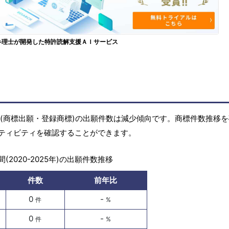
弁理士が開発した特許読解支援ＡＩサービス
の商標(商標出願・登録商標)の出願件数は減少傾向です。商標件数推移
ティビティを確認することができます。
(2020-2025年)の出願件数推移
件数
前年比
0
-
件
%
0
-
件
%