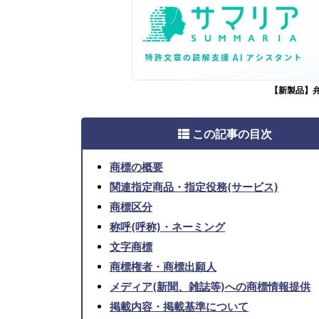
【新製品】
この記事の目次
商標の概要
関連指定商品・指定役務(サービス)
商標区分
称呼(呼称)・ネーミング
文字商標
商標権者・商標出願人
メディア(新聞、雑誌等)への商標情報提供
掲載内容・掲載基準について