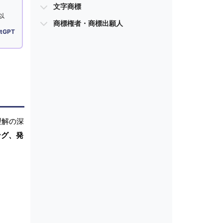
文字商標
以
商標権者・商標出願人
tGPT
理解の深
ング、発