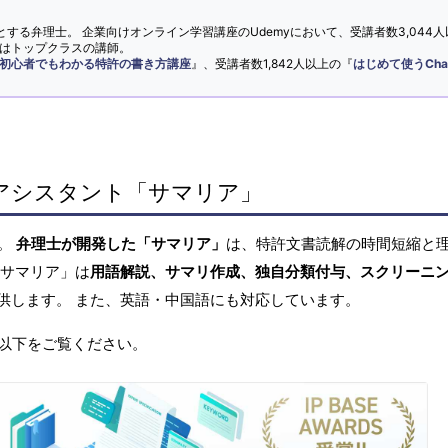
とする弁理士。 企業向けオンライン学習講座のUdemyにおいて、受講者数3,044人
ではトップクラスの講師。
初心者でもわかる特許の書き方講座
』、受講者数1,842人以上の『
はじめて使うCha
アシスタント「サマリア」
へ。
弁理士が開発した「サマリア」
は、特許文書読解の時間短縮と
「サマリア」は
用語解説、サマリ作成、独自分類付与、スクリーニ
供します。 また、英語・中国語にも対応しています。
以下をご覧ください。