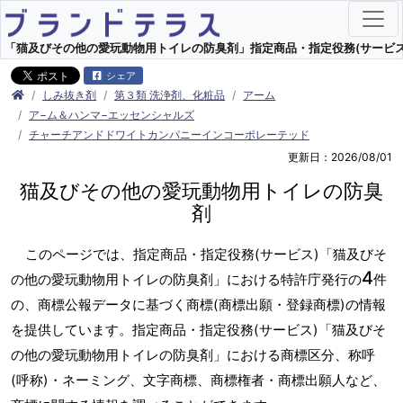
「猫及びその他の愛玩動物用トイレの防臭剤」指定商品・指定役務(サービス) 
シェア
しみ抜き剤
第３類 洗浄剤、化粧品
アーム
ア−ム＆ハンマ−エッセンシャルズ
チャーチアンドドワイトカンパニーインコーポレーテッド
更新日：2026/08/01
猫及びその他の愛玩動物用トイレの防臭
剤
このページでは、指定商品・指定役務(サービス)「猫及びそ
4
の他の愛玩動物用トイレの防臭剤」における特許庁発行の
件
の、商標公報データに基づく商標(商標出願・登録商標)の情報
を提供しています。指定商品・指定役務(サービス)「猫及びそ
の他の愛玩動物用トイレの防臭剤」における商標区分、称呼
(呼称)・ネーミング、文字商標、商標権者・商標出願人など、