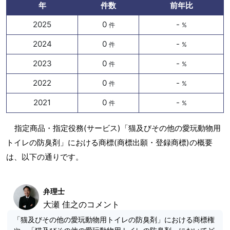
年
件数
前年比
2025
0
-
件
%
2024
0
-
件
%
2023
0
-
件
%
2022
0
-
件
%
2021
0
-
件
%
指定商品・指定役務(サービス)「猫及びその他の愛玩動物用
トイレの防臭剤」における商標(商標出願・登録商標)の概要
は、以下の通りです。
弁理士
大瀬 佳之のコメント
「猫及びその他の愛玩動物用トイレの防臭剤」における商標権