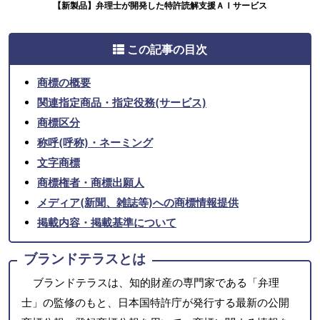
【新製品】弁理士が開発した特許読解支援ＡＩサービス
この記事の目次
商標の概要
関連指定商品・指定役務(サービス)
商標区分
称呼(呼称)・ネーミング
文字商標
商標権者・商標出願人
メディア(新聞、雑誌等)への商標情報提供
掲載内容・掲載基準について
ブランドテラスとは
ブランドテラスは、知的財産の専門家である「弁理
士」の監修のもと、日本国特許庁が発行する最新の公開