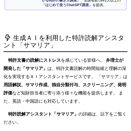
かる特許の書き方講座
』、受講者数1,842人以上の
『
はじめて使うChatGPT講座
』を提供。
生成ＡＩを利用した特許読解アシスタ
ント「サマリア」
特許文書の読解にストレス
を感じている皆様へ。
弁理士が
開発した「サマリア」
は、特許文書読解の時間短縮と理解の深
化を実現するＡＩアシスタントサービスです。 「サマリア」は
用語解説、サマリ作成、独自分類付与、スクリーニング、発明
評価
など知財担当者に寄り添う様々な機能を提供します。 ま
た、英語・中国語にも対応しています。
特許読解アシスタント「サマリア」
の詳細は、以下をご覧く
ださい。