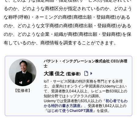
るのか、どのような商標区分が指定されているのか、どのよう
な称呼(呼称)・ネーミングの商標(商標出願・登録商標)がある
のか、どのような文字商標の商標(商標出願・登録商標)がある
のか、どのような企業・組織が商標(商標出願・登録商標)を保
有しているのか、商標情報を調査することができます。
パテント・インテグレーション株式会社 CEO/弁理
士
大瀬 佳之
(監修者)
IoT・サービス関連の特許実務を専門とする弁理
士。 企業向けオンライン学習講座のUdemyにおい
【監修者】
て、受講者数3,044人以上、レビュー数639以上の
知財分野ではトップクラスの講師。
Udemyでは受講者数1,635人以上の『
初心者でもわ
かる特許の書き方講座
』、受講者数1,842人以上の
『
はじめて使うChatGPT講座
』を提供。