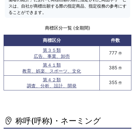
スは、自社が商標出願する際の指定商品、指定役務の参考にす
ることができます。
商標区分一覧 (全期間)
商標区分
件数
第３５類
777
件
広告、事業、卸売
第４１類
385
件
教育、娯楽、スポーツ、文化
第４２類
355
件
調査、分析、設計、開発
称呼(呼称)・ネーミング