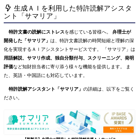
生成ＡＩを利用した特許読解アシスタ
ント「サマリア」
特許文書の読解にストレス
を感じている皆様へ。
弁理士が
開発した「サマリア」
は、特許文書読解の時間短縮と理解の深
化を実現するＡＩアシスタントサービスです。 「サマリア」は
用語解説、サマリ作成、独自分類付与、スクリーニング、発明
評価
など知財担当者に寄り添う様々な機能を提供します。 ま
た、英語・中国語にも対応しています。
特許読解アシスタント「サマリア」
の詳細は、以下をご覧く
ださい。