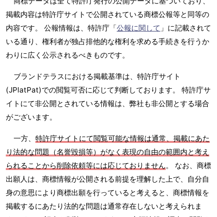
商標データは全て特許庁発行の公開データに基づいており、
掲載内容は特許庁サイトで公開されている商標公報等と同等の
内容です。 公報情報は、特許庁「
公報に関して
」に記載されて
いる通り、権利者が独占排他的な権利を求める手続きを行うか
わりに広く公示されるべきものです。
ブランドテラスにおける掲載基準は、特許庁サイト
(JPlatPat)での閲覧可否に応じて判断しております。 特許庁サ
イトにて非公開とされている情報は、弊社も非公開とする場合
がございます。
一方、
特許庁サイトにて閲覧可能な情報は通常、掲載にあた
り法的な問題（名誉毀損等）がなく表現の自由の範囲内と考え
られることから削除依頼等には応じておりません
。 なお、商標
出願人は、商標情報が公開される前提を理解した上で、自分自
身の意思により商標出願を行っていると考えると、商標情報を
掲載するにあたり法的な問題は通常存在しないと考えられま