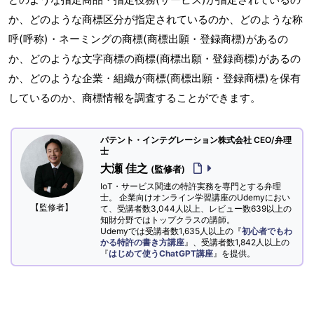
か、どのような商標区分が指定されているのか、どのような称
呼(呼称)・ネーミングの商標(商標出願・登録商標)があるの
か、どのような文字商標の商標(商標出願・登録商標)があるの
か、どのような企業・組織が商標(商標出願・登録商標)を保有
しているのか、商標情報を調査することができます。
パテント・インテグレーション株式会社 CEO/弁理
士
大瀬 佳之
(監修者)
IoT・サービス関連の特許実務を専門とする弁理
士。 企業向けオンライン学習講座のUdemyにおい
【監修者】
て、受講者数3,044人以上、レビュー数639以上の
知財分野ではトップクラスの講師。
Udemyでは受講者数1,635人以上の『
初心者でもわ
かる特許の書き方講座
』、受講者数1,842人以上の
『
はじめて使うChatGPT講座
』を提供。