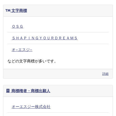
文字商標
ＯＳＧ
ＳＨＡＰＩＮＧＹＯＵＲＤＲＥＡＭＳ
オ−エスジ−
などの文字商標が多いです。
詳細
商標権者・商標出願人
オーエスジー株式会社