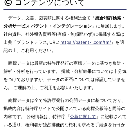
コンテンツについて
データ、文書、図表類に関する権利は全て「
統合特許検索・
分析サービス パテント・インテグレーション
」に帰属します。
社内資料、社外報告資料等(有償・無償問わず)に掲載する際は
出典「ブランドテラス, URL:
https://patent-i.com/tm/
」を明
記の上、ご利用ください。
商標データは最新の特許庁発行の商標データに基づき集計・
解析・分析を行っています。 掲載・分析結果については十分気
をつけておりますが、データの正否については保証していませ
ん。 ご理解の上、ご利用をお願いいたします。
商標データは全て特許庁発行の公開データに基づいており、
掲載内容は特許庁サイトで公開されている商標公報等と同等の
内容です。 公報情報は、特許庁「
公報に関して
」に記載されて
いる通り、権利者が独占排他的な権利を求める手続きを行うか