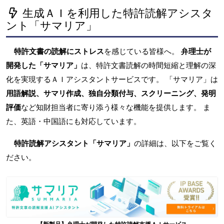
生成ＡＩを利用した特許読解アシスタ
ント「サマリア」
特許文書の読解にストレス
を感じている皆様へ。
弁理士が
開発した「サマリア」
は、特許文書読解の時間短縮と理解の深
化を実現するＡＩアシスタントサービスです。 「サマリア」は
用語解説、サマリ作成、独自分類付与、スクリーニング、発明
評価
など知財担当者に寄り添う様々な機能を提供します。 ま
た、英語・中国語にも対応しています。
特許読解アシスタント「サマリア」
の詳細は、以下をご覧く
ださい。