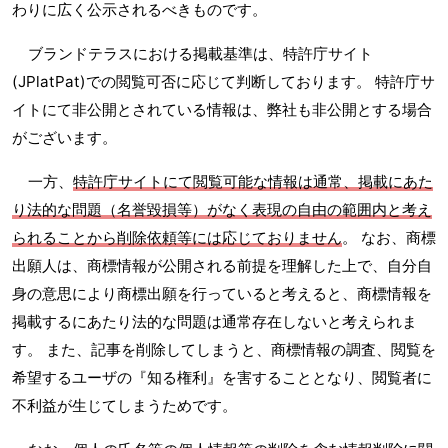
わりに広く公示されるべきものです。
ブランドテラスにおける掲載基準は、特許庁サイト
(JPlatPat)での閲覧可否に応じて判断しております。 特許庁サ
イトにて非公開とされている情報は、弊社も非公開とする場合
がございます。
一方、
特許庁サイトにて閲覧可能な情報は通常、掲載にあた
り法的な問題（名誉毀損等）がなく表現の自由の範囲内と考え
られることから削除依頼等には応じておりません
。 なお、商標
出願人は、商標情報が公開される前提を理解した上で、自分自
身の意思により商標出願を行っていると考えると、商標情報を
掲載するにあたり法的な問題は通常存在しないと考えられま
す。 また、記事を削除してしまうと、商標情報の調査、閲覧を
希望するユーザの『知る権利』を害することとなり、閲覧者に
不利益が生じてしまうためです。