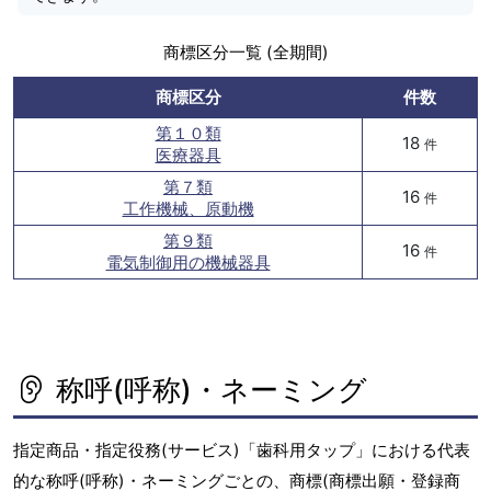
商標区分一覧 (全期間)
商標区分
件数
第１０類
18
件
医療器具
第７類
16
件
工作機械、原動機
第９類
16
件
電気制御用の機械器具
称呼(呼称)・ネーミング
指定商品・指定役務(サービス)「歯科用タップ」における代表
的な称呼(呼称)・ネーミングごとの、商標(商標出願・登録商