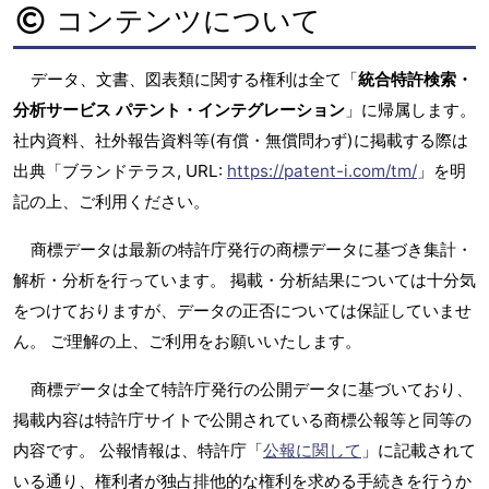
コンテンツについて
データ、文書、図表類に関する権利は全て「
統合特許検索・
分析サービス パテント・インテグレーション
」に帰属します。
社内資料、社外報告資料等(有償・無償問わず)に掲載する際は
出典「ブランドテラス, URL:
https://patent-i.com/tm/
」を明
記の上、ご利用ください。
商標データは最新の特許庁発行の商標データに基づき集計・
解析・分析を行っています。 掲載・分析結果については十分気
をつけておりますが、データの正否については保証していませ
ん。 ご理解の上、ご利用をお願いいたします。
商標データは全て特許庁発行の公開データに基づいており、
掲載内容は特許庁サイトで公開されている商標公報等と同等の
内容です。 公報情報は、特許庁「
公報に関して
」に記載されて
いる通り、権利者が独占排他的な権利を求める手続きを行うか