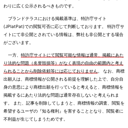
わりに広く公示されるべきものです。
ブランドテラスにおける掲載基準は、特許庁サイト
(JPlatPat)での閲覧可否に応じて判断しております。 特許庁サ
イトにて非公開とされている情報は、弊社も非公開とする場合
がございます。
一方、
特許庁サイトにて閲覧可能な情報は通常、掲載にあた
り法的な問題（名誉毀損等）がなく表現の自由の範囲内と考え
られることから削除依頼等には応じておりません
。 なお、商標
出願人は、商標情報が公開される前提を理解した上で、自分自
身の意思により商標出願を行っていると考えると、商標情報を
掲載するにあたり法的な問題は通常存在しないと考えられま
す。 また、記事を削除してしまうと、商標情報の調査、閲覧を
希望するユーザの『知る権利』を害することとなり、閲覧者に
不利益が生じてしまうためです。