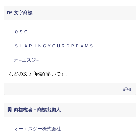
文字商標
ＯＳＧ
ＳＨＡＰＩＮＧＹＯＵＲＤＲＥＡＭＳ
オ−エスジ−
などの文字商標が多いです。
詳細
商標権者・商標出願人
オーエスジー株式会社