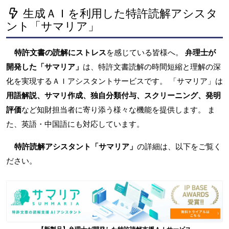
生成ＡＩを利用した特許読解アシスタ
ント「サマリア」
特許文書の読解にストレス
を感じている皆様へ。
弁理士が
開発した「サマリア」
は、特許文書読解の時間短縮と理解の深
化を実現するＡＩアシスタントサービスです。 「サマリア」は
用語解説、サマリ作成、独自分類付与、スクリーニング、発明
評価
など知財担当者に寄り添う様々な機能を提供します。 ま
た、英語・中国語にも対応しています。
特許読解アシスタント「サマリア」
の詳細は、以下をご覧く
ださい。