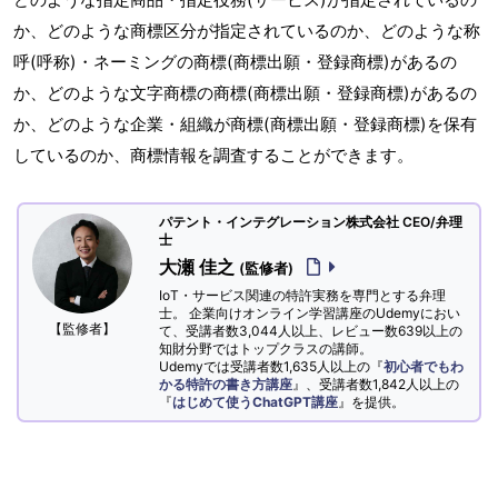
か、どのような商標区分が指定されているのか、どのような称
呼(呼称)・ネーミングの商標(商標出願・登録商標)があるの
か、どのような文字商標の商標(商標出願・登録商標)があるの
か、どのような企業・組織が商標(商標出願・登録商標)を保有
しているのか、商標情報を調査することができます。
パテント・インテグレーション株式会社 CEO/弁理
士
大瀬 佳之
(監修者)
IoT・サービス関連の特許実務を専門とする弁理
士。 企業向けオンライン学習講座のUdemyにおい
【監修者】
て、受講者数3,044人以上、レビュー数639以上の
知財分野ではトップクラスの講師。
Udemyでは受講者数1,635人以上の『
初心者でもわ
かる特許の書き方講座
』、受講者数1,842人以上の
『
はじめて使うChatGPT講座
』を提供。