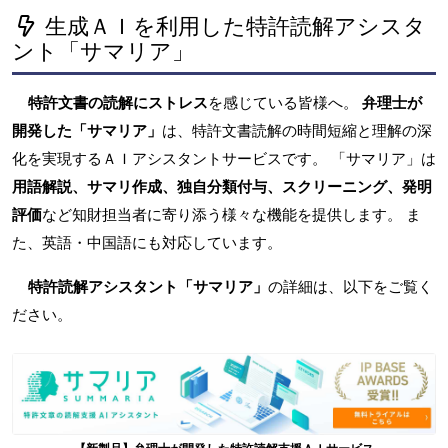
生成ＡＩを利用した特許読解アシスタ
ント「サマリア」
特許文書の読解にストレス
を感じている皆様へ。
弁理士が
開発した「サマリア」
は、特許文書読解の時間短縮と理解の深
化を実現するＡＩアシスタントサービスです。 「サマリア」は
用語解説、サマリ作成、独自分類付与、スクリーニング、発明
評価
など知財担当者に寄り添う様々な機能を提供します。 ま
た、英語・中国語にも対応しています。
特許読解アシスタント「サマリア」
の詳細は、以下をご覧く
ださい。