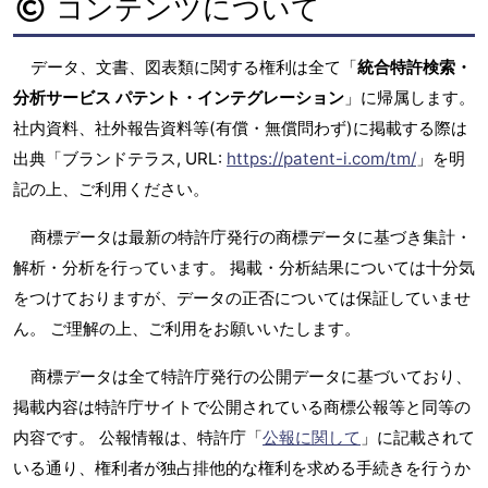
コンテンツについて
データ、文書、図表類に関する権利は全て「
統合特許検索・
分析サービス パテント・インテグレーション
」に帰属します。
社内資料、社外報告資料等(有償・無償問わず)に掲載する際は
出典「ブランドテラス, URL:
https://patent-i.com/tm/
」を明
記の上、ご利用ください。
商標データは最新の特許庁発行の商標データに基づき集計・
解析・分析を行っています。 掲載・分析結果については十分気
をつけておりますが、データの正否については保証していませ
ん。 ご理解の上、ご利用をお願いいたします。
商標データは全て特許庁発行の公開データに基づいており、
掲載内容は特許庁サイトで公開されている商標公報等と同等の
内容です。 公報情報は、特許庁「
公報に関して
」に記載されて
いる通り、権利者が独占排他的な権利を求める手続きを行うか