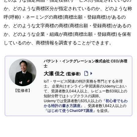
か、どのような商標区分が指定されているのか、どのような称
呼(呼称)・ネーミングの商標(商標出願・登録商標)があるの
か、どのような文字商標の商標(商標出願・登録商標)があるの
か、どのような企業・組織が商標(商標出願・登録商標)を保有
しているのか、商標情報を調査することができます。
パテント・インテグレーション株式会社 CEO/弁理
士
大瀬 佳之
(監修者)
IoT・サービス関連の特許実務を専門とする弁理
士。 企業向けオンライン学習講座のUdemyにおい
【監修者】
て、受講者数3,044人以上、レビュー数639以上の
知財分野ではトップクラスの講師。
Udemyでは受講者数1,635人以上の『
初心者でもわ
かる特許の書き方講座
』、受講者数1,842人以上の
『
はじめて使うChatGPT講座
』を提供。