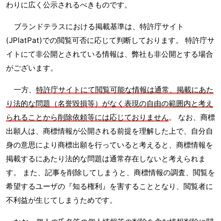
わりに広く公示されるべきものです。
ブランドテラスにおける掲載基準は、特許庁サイト
(JPlatPat)での閲覧可否に応じて判断しております。 特許庁サ
イトにて非公開とされている情報は、弊社も非公開とする場合
がございます。
一方、
特許庁サイトにて閲覧可能な情報は通常、掲載にあた
り法的な問題（名誉毀損等）がなく表現の自由の範囲内と考え
られることから削除依頼等には応じておりません
。 なお、商標
出願人は、商標情報が公開される前提を理解した上で、自分自
身の意思により商標出願を行っていると考えると、商標情報を
掲載するにあたり法的な問題は通常存在しないと考えられま
す。 また、記事を削除してしまうと、商標情報の調査、閲覧を
希望するユーザの『知る権利』を害することとなり、閲覧者に
不利益が生じてしまうためです。