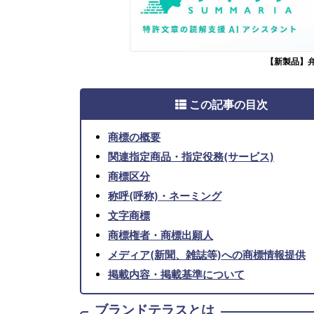
【新製品】
この記事の目次
商標の概要
関連指定商品・指定役務(サービス)
商標区分
称呼(呼称)・ネーミング
文字商標
商標権者・商標出願人
メディア(新聞、雑誌等)への商標情報提供
掲載内容・掲載基準について
ブランドテラスとは