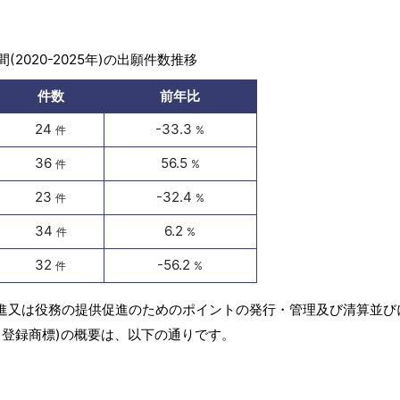
(2020-2025年)の出願件数推移
件数
前年比
24
-33.3
件
%
36
56.5
件
%
23
-32.4
件
%
34
6.2
件
%
32
-56.2
件
%
促進又は役務の提供促進のためのポイントの発行・管理及び清算並び
・登録商標)の概要は、以下の通りです。