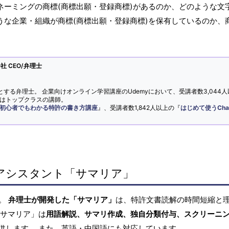
ネーミングの商標(商標出願・登録商標)があるのか、どのような文
うな企業・組織が商標(商標出願・登録商標)を保有しているのか、
 CEO/弁理士
とする弁理士。 企業向けオンライン学習講座のUdemyにおいて、受講者数3,044人
ではトップクラスの講師。
初心者でもわかる特許の書き方講座
』、受講者数1,842人以上の『
はじめて使うCha
アシスタント「サマリア」
へ。
弁理士が開発した「サマリア」
は、特許文書読解の時間短縮と
「サマリア」は
用語解説、サマリ作成、独自分類付与、スクリーニ
供します。 また、英語・中国語にも対応しています。