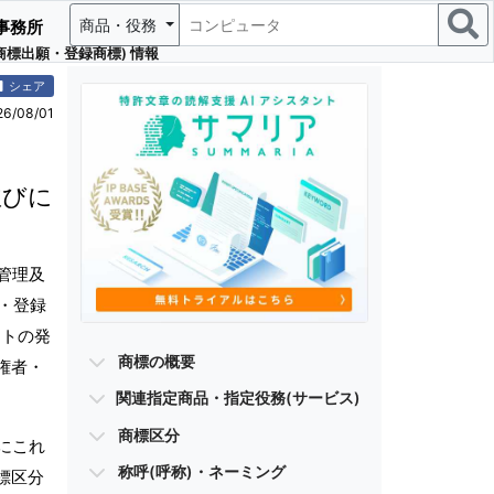
商品・役務
事務所
標出願・登録商標) 情報
シェア
/08/01
並びに
管理及
・登録
ントの発
商標の概要
権者・
関連指定商品・指定役務(サービス)
商標区分
にこれ
称呼(呼称)・ネーミング
標区分