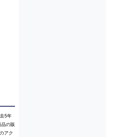
去5年
商品の販
のアク