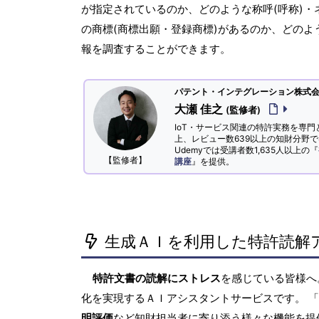
が指定されているのか、どのような称呼(呼称)・
の商標(商標出願・登録商標)があるのか、どのよ
報を調査することができます。
パテント・インテグレーション株式会社
大瀬 佳之
(監修者)
IoT・サービス関連の特許実務を専門
上、レビュー数639以上の知財分野
Udemyでは受講者数1,635人以上の『
【監修者】
講座
』を提供。
生成ＡＩを利用した特許読解
特許文書の読解にストレス
を感じている皆様
化を実現するＡＩアシスタントサービスです。 
明評価
など知財担当者に寄り添う様々な機能を提