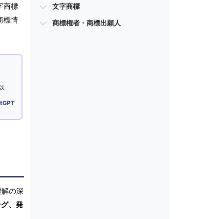
字商標
文字商標
商標情
商標権者・商標出願人
以
tGPT
理解の深
ング、発