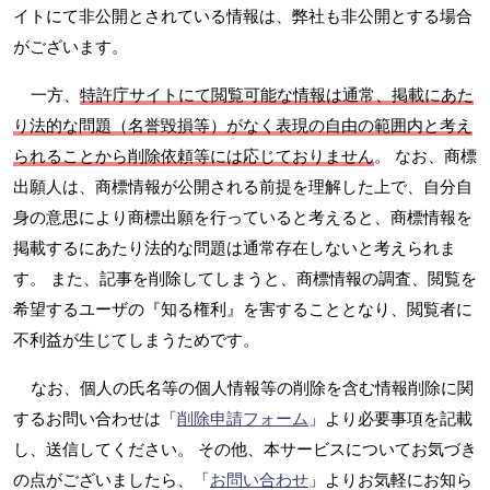
イトにて非公開とされている情報は、弊社も非公開とする場合
がございます。
一方、
特許庁サイトにて閲覧可能な情報は通常、掲載にあた
り法的な問題（名誉毀損等）がなく表現の自由の範囲内と考え
られることから削除依頼等には応じておりません
。 なお、商標
出願人は、商標情報が公開される前提を理解した上で、自分自
身の意思により商標出願を行っていると考えると、商標情報を
掲載するにあたり法的な問題は通常存在しないと考えられま
す。 また、記事を削除してしまうと、商標情報の調査、閲覧を
希望するユーザの『知る権利』を害することとなり、閲覧者に
不利益が生じてしまうためです。
なお、個人の氏名等の個人情報等の削除を含む情報削除に関
するお問い合わせは「
削除申請フォーム
」より必要事項を記載
し、送信してください。 その他、本サービスについてお気づき
の点がございましたら、「
お問い合わせ
」よりお気軽にお知ら