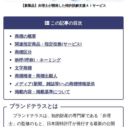
【新製品】弁理士が開発した特許読解支援ＡＩサービス
この記事の目次
商標の概要
関連指定商品・指定役務(サービス)
商標区分
称呼(呼称)・ネーミング
文字商標
商標権者・商標出願人
メディア(新聞、雑誌等)への商標情報提供
掲載内容・掲載基準について
ブランドテラスとは
ブランドテラスは、知的財産の専門家である「弁理
士」の監修のもと、日本国特許庁が発行する最新の公開