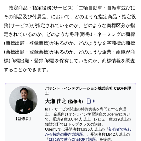
指定商品・指定役務(サービス)「二輪自動車・自転車並びに
その部品及び付属品」において、どのような指定商品・指定役
務(サービス)が指定されているのか、どのような商標区分が指
定されているのか、どのような称呼(呼称)・ネーミングの商標
(商標出願・登録商標)があるのか、どのような文字商標の商標
(商標出願・登録商標)があるのか、どのような企業・組織が商
標(商標出願・登録商標)を保有しているのか、商標情報を調査
することができます。
パテント・インテグレーション株式会社 CEO/弁理
士
大瀬 佳之
(監修者)
IoT・サービス関連の特許実務を専門とする弁理
士。 企業向けオンライン学習講座のUdemyにおい
【監修者】
て、受講者数3,044人以上、レビュー数639以上の
知財分野ではトップクラスの講師。
Udemyでは受講者数1,635人以上の『
初心者でもわ
かる特許の書き方講座
』、受講者数1,842人以上の
『
はじめて使うChatGPT講座
』を提供。