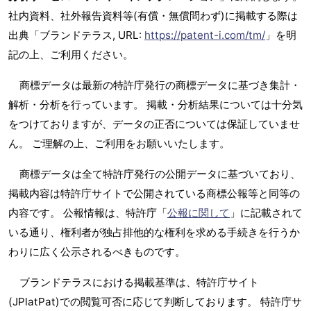
社内資料、社外報告資料等(有償・無償問わず)に掲載する際は
出典「ブランドテラス, URL:
https://patent-i.com/tm/
」を明
記の上、ご利用ください。
商標データは最新の特許庁発行の商標データに基づき集計・
解析・分析を行っています。 掲載・分析結果については十分気
をつけておりますが、データの正否については保証していませ
ん。 ご理解の上、ご利用をお願いいたします。
商標データは全て特許庁発行の公開データに基づいており、
掲載内容は特許庁サイトで公開されている商標公報等と同等の
内容です。 公報情報は、特許庁「
公報に関して
」に記載されて
いる通り、権利者が独占排他的な権利を求める手続きを行うか
わりに広く公示されるべきものです。
ブランドテラスにおける掲載基準は、特許庁サイト
(JPlatPat)での閲覧可否に応じて判断しております。 特許庁サ