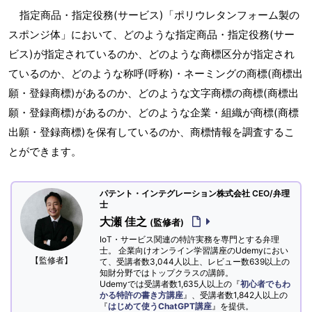
指定商品・指定役務(サービス)「ポリウレタンフォーム製の
スポンジ体」において、どのような指定商品・指定役務(サー
ビス)が指定されているのか、どのような商標区分が指定され
ているのか、どのような称呼(呼称)・ネーミングの商標(商標出
願・登録商標)があるのか、どのような文字商標の商標(商標出
願・登録商標)があるのか、どのような企業・組織が商標(商標
出願・登録商標)を保有しているのか、商標情報を調査するこ
とができます。
パテント・インテグレーション株式会社 CEO/弁理
士
大瀬 佳之
(監修者)
IoT・サービス関連の特許実務を専門とする弁理
士。 企業向けオンライン学習講座のUdemyにおい
【監修者】
て、受講者数3,044人以上、レビュー数639以上の
知財分野ではトップクラスの講師。
Udemyでは受講者数1,635人以上の『
初心者でもわ
かる特許の書き方講座
』、受講者数1,842人以上の
『
はじめて使うChatGPT講座
』を提供。