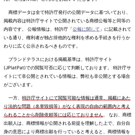
商標データは全て特許庁発行の公開データに基づいており、
掲載内容は特許庁サイトで公開されている商標公報等と同等の
内容です。 公報情報は、特許庁「
公報に関して
」に記載されて
いる通り、権利者が独占排他的な権利を求める手続きを行うか
わりに広く公示されるべきものです。
ブランドテラスにおける掲載基準は、特許庁サイト
(JPlatPat)での閲覧可否に応じて判断しております。 特許庁サ
イトにて非公開とされている情報は、弊社も非公開とする場合
がございます。
一方、
特許庁サイトにて閲覧可能な情報は通常、掲載にあた
り法的な問題（名誉毀損等）がなく表現の自由の範囲内と考え
られることから削除依頼等には応じておりません
。 なお、商標
出願人は、商標情報が公開される前提を理解した上で、自分自
身の意思により商標出願を行っていると考えると、商標情報を