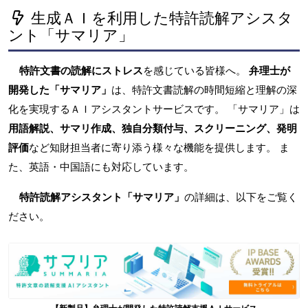
生成ＡＩを利用した特許読解アシスタ
ント「サマリア」
特許文書の読解にストレス
を感じている皆様へ。
弁理士が
開発した「サマリア」
は、特許文書読解の時間短縮と理解の深
化を実現するＡＩアシスタントサービスです。 「サマリア」は
用語解説、サマリ作成、独自分類付与、スクリーニング、発明
評価
など知財担当者に寄り添う様々な機能を提供します。 ま
た、英語・中国語にも対応しています。
特許読解アシスタント「サマリア」
の詳細は、以下をご覧く
ださい。