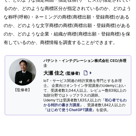
るのか、どのような商標区分が指定されているのか、どのよう
な称呼(呼称)・ネーミングの商標(商標出願・登録商標)がある
のか、どのような文字商標の商標(商標出願・登録商標)がある
のか、どのような企業・組織が商標(商標出願・登録商標)を保
有しているのか、商標情報を調査することができます。
パテント・インテグレーション株式会社 CEO/弁理
士
大瀬 佳之
(監修者)
IoT・サービス関連の特許実務を専門とする弁理
士。 企業向けオンライン学習講座のUdemyにおい
【監修者】
て、受講者数3,044人以上、レビュー数639以上の
知財分野ではトップクラスの講師。
Udemyでは受講者数1,635人以上の『
初心者でもわ
かる特許の書き方講座
』、受講者数1,842人以上の
『
はじめて使うChatGPT講座
』を提供。