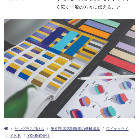
く広く一般の方々に伝えること
サングラス用ひも
第９類 電気制御用の機械器具
ワイケイケイ
ＹＫＫ
YKK株式会社