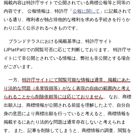
掲載内容は特許庁サイトで公開されている商標公報等と同等の
内容です。 公報情報は、特許庁「
公報に関して
」に記載されて
いる通り、権利者が独占排他的な権利を求める手続きを行うか
わりに広く公示されるべきものです。
ブランドテラスにおける掲載基準は、特許庁サイト
(JPlatPat)での閲覧可否に応じて判断しております。 特許庁サ
イトにて非公開とされている情報は、弊社も非公開とする場合
がございます。
一方、
特許庁サイトにて閲覧可能な情報は通常、掲載にあた
り法的な問題（名誉毀損等）がなく表現の自由の範囲内と考え
られることから削除依頼等には応じておりません
。 なお、商標
出願人は、商標情報が公開される前提を理解した上で、自分自
身の意思により商標出願を行っていると考えると、商標情報を
掲載するにあたり法的な問題は通常存在しないと考えられま
す。 また、記事を削除してしまうと、商標情報の調査、閲覧を