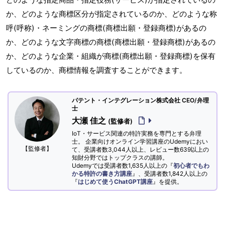
か、どのような商標区分が指定されているのか、どのような称
呼(呼称)・ネーミングの商標(商標出願・登録商標)があるの
か、どのような文字商標の商標(商標出願・登録商標)があるの
か、どのような企業・組織が商標(商標出願・登録商標)を保有
しているのか、商標情報を調査することができます。
パテント・インテグレーション株式会社 CEO/弁理
士
大瀬 佳之
(監修者)
IoT・サービス関連の特許実務を専門とする弁理
士。 企業向けオンライン学習講座のUdemyにおい
【監修者】
て、受講者数3,044人以上、レビュー数639以上の
知財分野ではトップクラスの講師。
Udemyでは受講者数1,635人以上の『
初心者でもわ
かる特許の書き方講座
』、受講者数1,842人以上の
『
はじめて使うChatGPT講座
』を提供。