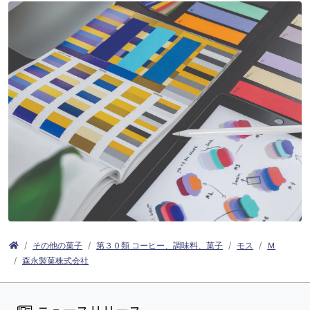
その他の菓子
第３０類 コーヒー、調味料、菓子
モス
Ｍ
森永製菓株式会社