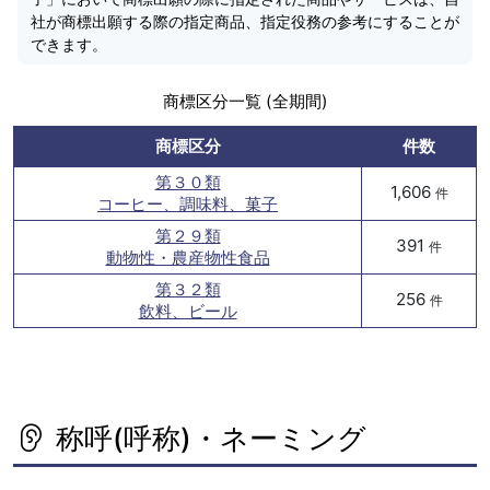
社が商標出願する際の指定商品、指定役務の参考にすることが
できます。
商標区分一覧 (全期間)
商標区分
件数
第３０類
1,606
件
コーヒー、調味料、菓子
第２９類
391
件
動物性・農産物性食品
第３２類
256
件
飲料、ビール
称呼(呼称)・ネーミング