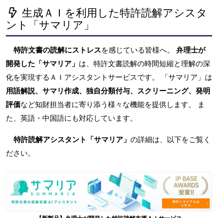
生成ＡＩを利用した特許読解アシスタ
ント「サマリア」
特許文書の読解にストレス
を感じている皆様へ。
弁理士が
開発した「サマリア」
は、特許文書読解の時間短縮と理解の深
化を実現するＡＩアシスタントサービスです。 「サマリア」は
用語解説、サマリ作成、独自分類付与、スクリーニング、発明
評価
など知財担当者に寄り添う様々な機能を提供します。 ま
た、英語・中国語にも対応しています。
特許読解アシスタント「サマリア」
の詳細は、以下をご覧く
ださい。