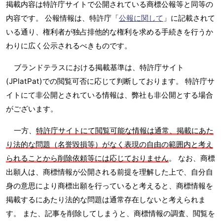
掲載内容は特許庁サイトで公開されている商標公報等と同等の
内容です。 公報情報は、特許庁「
公報に関して
」に記載されて
いる通り、権利者が独占排他的な権利を求める手続きを行うか
わりに広く公示されるべきものです。
ブランドテラスにおける掲載基準は、特許庁サイト
(JPlatPat)での閲覧可否に応じて判断しております。 特許庁サ
イトにて非公開とされている情報は、弊社も非公開とする場合
がございます。
一方、
特許庁サイトにて閲覧可能な情報は通常、掲載にあた
り法的な問題（名誉毀損等）がなく表現の自由の範囲内と考え
られることから削除依頼等には応じておりません
。 なお、商標
出願人は、商標情報が公開される前提を理解した上で、自分自
身の意思により商標出願を行っていると考えると、商標情報を
掲載するにあたり法的な問題は通常存在しないと考えられま
す。 また、記事を削除してしまうと、商標情報の調査、閲覧を