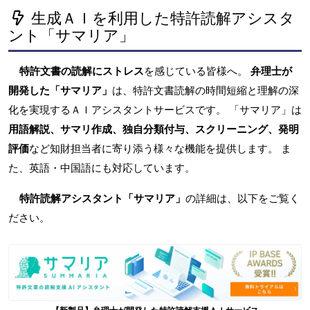
生成ＡＩを利用した特許読解アシスタ
ント「サマリア」
特許文書の読解にストレス
を感じている皆様へ。
弁理士が
開発した「サマリア」
は、特許文書読解の時間短縮と理解の深
化を実現するＡＩアシスタントサービスです。 「サマリア」は
用語解説、サマリ作成、独自分類付与、スクリーニング、発明
評価
など知財担当者に寄り添う様々な機能を提供します。 ま
た、英語・中国語にも対応しています。
特許読解アシスタント「サマリア」
の詳細は、以下をご覧く
ださい。