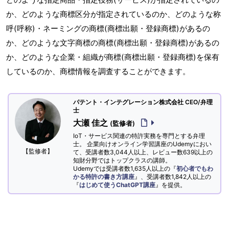
か、どのような商標区分が指定されているのか、どのような称
呼(呼称)・ネーミングの商標(商標出願・登録商標)があるの
か、どのような文字商標の商標(商標出願・登録商標)があるの
か、どのような企業・組織が商標(商標出願・登録商標)を保有
しているのか、商標情報を調査することができます。
パテント・インテグレーション株式会社 CEO/弁理
士
大瀬 佳之
(監修者)
IoT・サービス関連の特許実務を専門とする弁理
士。 企業向けオンライン学習講座のUdemyにおい
【監修者】
て、受講者数3,044人以上、レビュー数639以上の
知財分野ではトップクラスの講師。
Udemyでは受講者数1,635人以上の『
初心者でもわ
かる特許の書き方講座
』、受講者数1,842人以上の
『
はじめて使うChatGPT講座
』を提供。