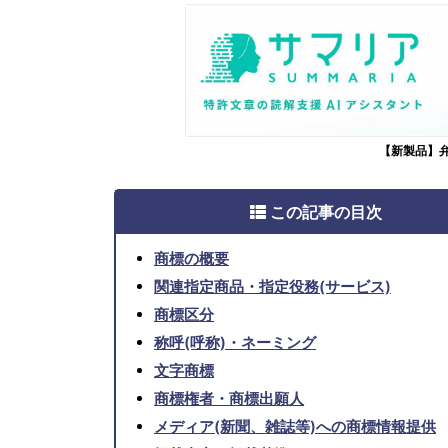
【新製品】
この記事の目次
商標の概要
関連指定商品・指定役務(サービス)
商標区分
称呼(呼称)・ネーミング
文字商標
商標権者・商標出願人
メディア(新聞、雑誌等)への商標情報提供