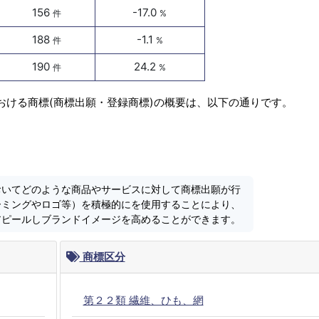
156
-17.0
件
%
188
-1.1
件
%
190
24.2
件
%
おける商標(商標出願・登録商標)の概要は、以下の通りです。
おいてどのような商品やサービスに対して商標出願が行
ーミングやロゴ等）を積極的にを使用することにより、
アピールしブランドイメージを高めることができます。
商標区分
第２２類 繊維、ひも、網