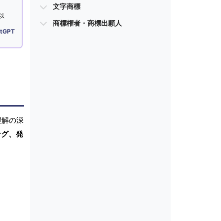
文字商標
以
商標権者・商標出願人
tGPT
理解の深
ング、発