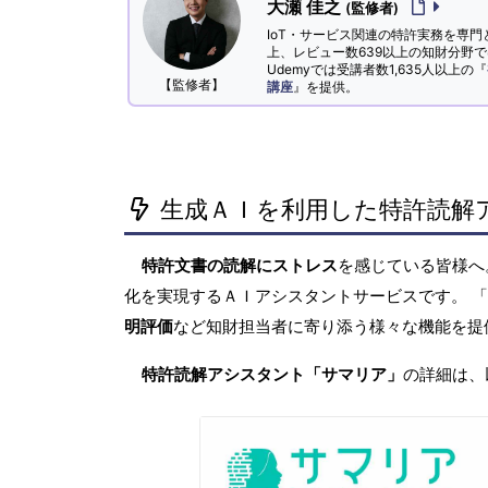
大瀬 佳之
(監修者)
IoT・サービス関連の特許実務を専門
上、レビュー数639以上の知財分野
Udemyでは受講者数1,635人以上の『
【監修者】
講座
』を提供。
生成ＡＩを利用した特許読解
特許文書の読解にストレス
を感じている皆様
化を実現するＡＩアシスタントサービスです。 
明評価
など知財担当者に寄り添う様々な機能を提
特許読解アシスタント「サマリア」
の詳細は、