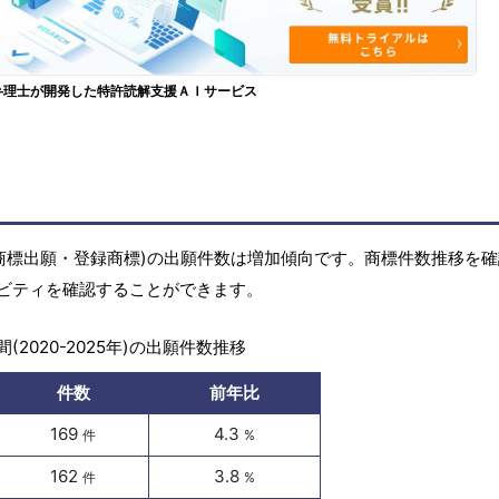
弁理士が開発した特許読解支援ＡＩサービス
商標(商標出願・登録商標)の出願件数は増加傾向です。商標件数推移を
ビティを確認することができます。
(2020-2025年)の出願件数推移
件数
前年比
169
4.3
件
%
162
3.8
件
%