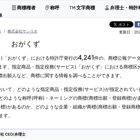
商標権者
称呼
文字商標
弁理士・特許
報
Ｎ
株式会社サンリオ
更新日：2026
おがくず
4,241
ス)「おがくず」における特許庁発行の
件の、商標公報デー
ます。指定商品・指定役務(サービス)「おがくず」における商標区
商標出願人など、商標に関する情報を調べることができます。
おいて、どのような指定商品・指定役務(サービス)が指定されてい
のような称呼(呼称)・ネーミングの商標(商標出願・登録商標)が
標)があるのか、どのような企業・組織が商標(商標出願・登録商標
ます。
 CEO/弁理士