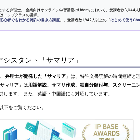
とする弁理士。 企業向けオンライン学習講座のUdemyにおいて、受講者数3,044人
ではトップクラスの講師。
初心者でもわかる特許の書き方講座
』、受講者数1,842人以上の『
はじめて使うCha
アシスタント「サマリア」
へ。
弁理士が開発した「サマリア」
は、特許文書読解の時間短縮と
「サマリア」は
用語解説、サマリ作成、独自分類付与、スクリーニ
供します。 また、英語・中国語にも対応しています。
以下をご覧ください。