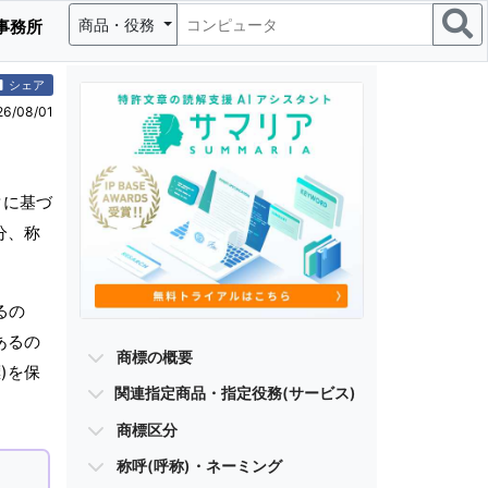
商品・役務
事務所
シェア
/08/01
タに基づ
分、称
るの
あるの
商標の概要
)を保
関連指定商品・指定役務(サービス)
商標区分
称呼(呼称)・ネーミング