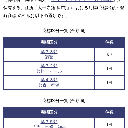
保有する、住所「太平寺(柏原市)」における商標(商標出願・登
録商標)の件数は以下の通りです。
商標区分一覧 (全期間)
商標区分
件数
第３３類
16
件
酒類
第３２類
1
件
飲料、ビール
第４３類
1
件
飲食、宿泊
商標区分一覧 (全期間)
商標区分
件数
第３５類
1
件
広告、事業、卸売