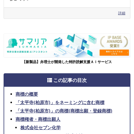
詳細
【新製品】弁理士が開発した特許読解支援ＡＩサービス
この記事の目次
商標の概要
「太平寺(柏原市)」をネーミングに含む商標
「太平寺(柏原市)」の商標(商標出願・登録商標)
商標権者・商標出願人
株式会社セブン化学