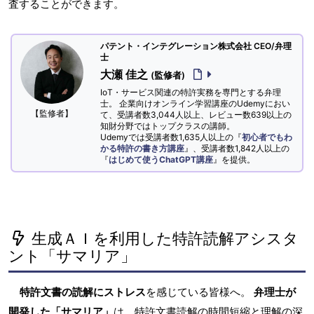
査することができます。
パテント・インテグレーション株式会社 CEO/弁理
士
大瀬 佳之
(監修者)
IoT・サービス関連の特許実務を専門とする弁理
士。 企業向けオンライン学習講座のUdemyにおい
【監修者】
て、受講者数3,044人以上、レビュー数639以上の
知財分野ではトップクラスの講師。
Udemyでは受講者数1,635人以上の『
初心者でもわ
かる特許の書き方講座
』、受講者数1,842人以上の
『
はじめて使うChatGPT講座
』を提供。
生成ＡＩを利用した特許読解アシスタ
ント「サマリア」
特許文書の読解にストレス
を感じている皆様へ。
弁理士が
開発した「サマリア」
は、特許文書読解の時間短縮と理解の深