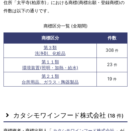
住所「太平寺(柏原市)」における商標(商標出願・登録商標)の
件数は以下の通りです。
商標区分一覧 (全期間)
商標区分
件数
第３類
308
件
洗浄剤、化粧品
第１１類
23
件
環境装置(照明・加熱・給水)
第２１類
19
件
台所用品、ガラス・陶器製品
カタシモワインフード株式会社
(18 件)
商標権者・商標出願人「
カタシモワインフード株式会社
」が