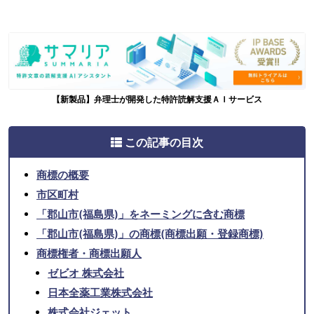
【新製品】弁理士が開発した特許読解支援ＡＩサービス
この記事の目次
商標の概要
市区町村
「郡山市(福島県)」をネーミングに含む商標
「郡山市(福島県)」の商標(商標出願・登録商標)
商標権者・商標出願人
ゼビオ 株式会社
日本全薬工業株式会社
株式会社ジェット