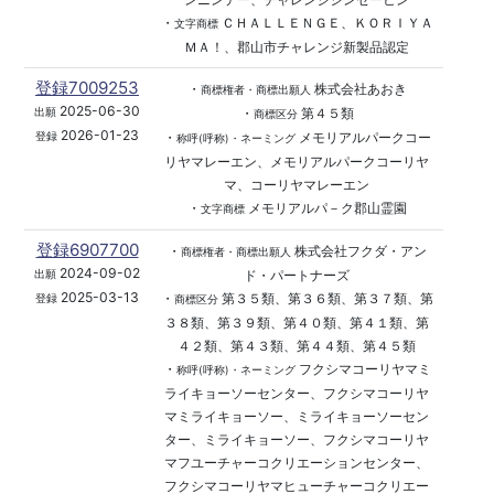
・
ＣＨＡＬＬＥＮＧＥ、ＫＯＲＩＹＡ
文字商標
ＭＡ！、郡山市チャレンジ新製品認定
登録7009253
・
株式会社あおき
商標権者・商標出願人
2025-06-30
・
第４５類
出願
商標区分
2026-01-23
・
メモリアルパークコー
登録
称呼(呼称)・ネーミング
リヤマレーエン、メモリアルパークコーリヤ
マ、コーリヤマレーエン
・
メモリアルパ－ク郡山霊園
文字商標
登録6907700
・
株式会社フクダ・アン
商標権者・商標出願人
2024-09-02
ド・パートナーズ
出願
2025-03-13
・
第３５類、第３６類、第３７類、第
登録
商標区分
３８類、第３９類、第４０類、第４１類、第
４２類、第４３類、第４４類、第４５類
・
フクシマコーリヤマミ
称呼(呼称)・ネーミング
ライキョーソーセンター、フクシマコーリヤ
マミライキョーソー、ミライキョーソーセン
ター、ミライキョーソー、フクシマコーリヤ
マフユーチャーコクリエーションセンター、
フクシマコーリヤマヒューチャーコクリエー