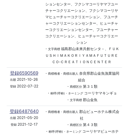
ションセンター、フクシマコーリヤマフユー
チャーコクリエーション、フクシマコーリヤ
マヒューチャーコクリエーション、フユーチ
ャーコクリエーションセンター、ヒューチャ
ーコクリエーションセンター、フユーチャー
コクリエーション、ヒューチャーコクリエー
ション
・
福島郡山未来共創センタ－、ＦＵＫ
文字商標
ＵＳＨＩＭＡＫＯＲＩＹＡＭＡＦＵＴＵＲＥ
ＣＯ‐ＣＲＥＡＴＩＯＮＣＥＮＴＥＲ
登録6590569
・
奈良県郡山金魚漁業協同
商標権者・商標出願人
2021-10-26
組合
出願
2022-07-22
・
第３１類
登録
商標区分
・
コーリヤマキンギョ
称呼(呼称)・ネーミング
・
郡山金魚
文字商標
登録6487640
・
郡山ビューホテル株式会
商標権者・商標出願人
2021-05-20
社
出願
2021-12-17
・
第４３類
登録
商標区分
・
コーリヤマビューホテ
称呼(呼称)・ネーミング