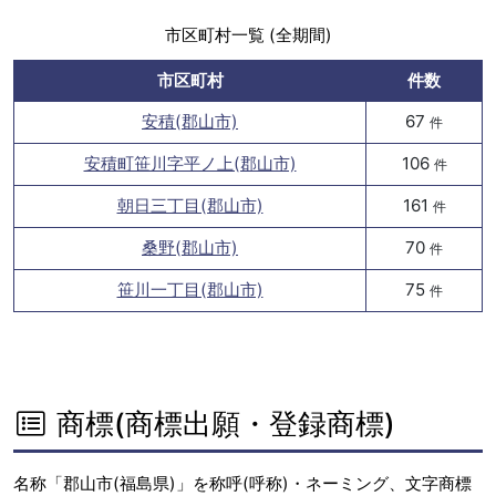
市区町村一覧 (全期間)
市区町村
件数
安積(郡山市)
67
件
安積町笹川字平ノ上(郡山市)
106
件
朝日三丁目(郡山市)
161
件
桑野(郡山市)
70
件
笹川一丁目(郡山市)
75
件
商標(商標出願・登録商標)
名称「郡山市(福島県)」を称呼(呼称)・ネーミング、文字商標