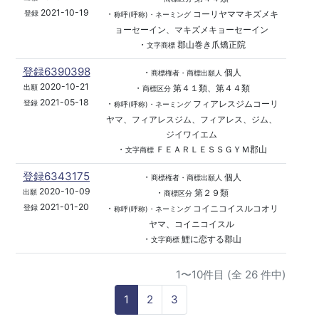
2021-10-19
・
コーリヤママキズメキ
登録
称呼(呼称)・ネーミング
ョーセーイン、マキズメキョーセーイン
・
郡山巻き爪矯正院
文字商標
登録6390398
・
個人
商標権者・商標出願人
2020-10-21
・
第４１類、第４４類
出願
商標区分
2021-05-18
・
フィアレスジムコーリ
登録
称呼(呼称)・ネーミング
ヤマ、フィアレスジム、フィアレス、ジム、
ジイワイエム
・
ＦＥＡＲＬＥＳＳＧＹＭ郡山
文字商標
登録6343175
・
個人
商標権者・商標出願人
2020-10-09
・
第２９類
出願
商標区分
2021-01-20
・
コイニコイスルコオリ
登録
称呼(呼称)・ネーミング
ヤマ、コイニコイスル
・
鯉に恋する郡山
文字商標
1〜10件目 (全 26 件中)
1
2
3