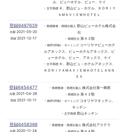
ル、ビューホテル、ビュー、ケイ
・
Ｋ、郡山ビュ－ホテル、ＫＯＲＩＹ
文字商標
ＡＭＡＶＩＥＷＨＯＴＥＬ
登録6487639
・
郡山ビューホテル株式会
商標権者・商標出願人
2021-05-20
社
出願
2021-12-17
・
第４３類
登録
商標区分
・
コーリヤマビューホテ
称呼(呼称)・ネーミング
ルアネックス、ビューホテルアネックス、ビ
ューホテル、ビュー、アネックス、ケイ
・
Ｋ、郡山ビュ－ホテルアネックス、
文字商標
ＫＯＲＩＹＡＭＡＶＩＥＷＨＯＴＥＬＡＮＮ
ＥＸ
登録6454477
・
株式会社第一興商
商標権者・商標出願人
2021-04-28
・
第４３類
出願
商標区分
2021-10-11
・
コオリヤマキッチン、
登録
称呼(呼称)・ネーミング
キッチン
・
郡山キッチン
文字商標
登録6458368
・
株式会社アステラ
商標権者・商標出願人
2020-11-24
・
第４４類
出願
商標区分