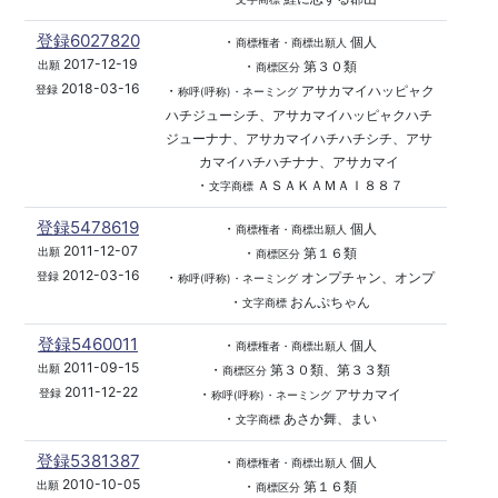
登録6027820
・
個人
商標権者・商標出願人
2017-12-19
・
第３０類
出願
商標区分
2018-03-16
・
アサカマイハッピャク
登録
称呼(呼称)・ネーミング
ハチジューシチ、アサカマイハッピャクハチ
ジューナナ、アサカマイハチハチシチ、アサ
カマイハチハチナナ、アサカマイ
・
ＡＳＡＫＡＭＡＩ８８７
文字商標
登録5478619
・
個人
商標権者・商標出願人
2011-12-07
・
第１６類
出願
商標区分
2012-03-16
・
オンプチャン、オンプ
登録
称呼(呼称)・ネーミング
・
おんぷちゃん
文字商標
登録5460011
・
個人
商標権者・商標出願人
2011-09-15
・
第３０類、第３３類
出願
商標区分
2011-12-22
・
アサカマイ
登録
称呼(呼称)・ネーミング
・
あさか舞、まい
文字商標
登録5381387
・
個人
商標権者・商標出願人
2010-10-05
・
第１６類
出願
商標区分