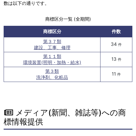
数は以下の通りです。
商標区分一覧 (全期間)
商標区分
件数
第３７類
34
件
建設、工事、修理
第１１類
13
件
環境装置(照明・加熱・給水)
第３類
11
件
洗浄剤、化粧品
メディア(新聞、雑誌等)への商
標情報提供