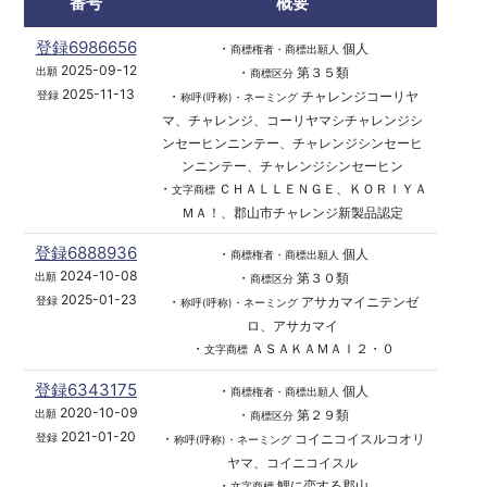
番号
概要
登録6986656
・
個人
商標権者・商標出願人
2025-09-12
・
第３５類
出願
商標区分
2025-11-13
・
チャレンジコーリヤ
登録
称呼(呼称)・ネーミング
マ、チャレンジ、コーリヤマシチャレンジシ
ンセーヒンニンテー、チャレンジシンセーヒ
ンニンテー、チャレンジシンセーヒン
・
ＣＨＡＬＬＥＮＧＥ、ＫＯＲＩＹＡ
文字商標
ＭＡ！、郡山市チャレンジ新製品認定
登録6888936
・
個人
商標権者・商標出願人
2024-10-08
・
第３０類
出願
商標区分
2025-01-23
・
アサカマイニテンゼ
登録
称呼(呼称)・ネーミング
ロ、アサカマイ
・
ＡＳＡＫＡＭＡＩ２・０
文字商標
登録6343175
・
個人
商標権者・商標出願人
2020-10-09
・
第２９類
出願
商標区分
2021-01-20
・
コイニコイスルコオリ
登録
称呼(呼称)・ネーミング
ヤマ、コイニコイスル
・
鯉に恋する郡山
文字商標