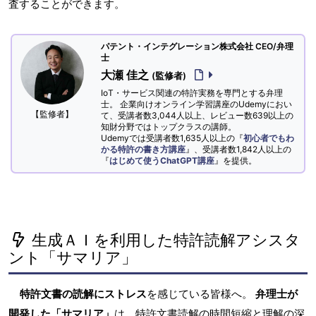
査することができます。
パテント・インテグレーション株式会社 CEO/弁理
士
大瀬 佳之
(監修者)
IoT・サービス関連の特許実務を専門とする弁理
士。 企業向けオンライン学習講座のUdemyにおい
【監修者】
て、受講者数3,044人以上、レビュー数639以上の
知財分野ではトップクラスの講師。
Udemyでは受講者数1,635人以上の『
初心者でもわ
かる特許の書き方講座
』、受講者数1,842人以上の
『
はじめて使うChatGPT講座
』を提供。
生成ＡＩを利用した特許読解アシスタ
ント「サマリア」
特許文書の読解にストレス
を感じている皆様へ。
弁理士が
開発した「サマリア」
は、特許文書読解の時間短縮と理解の深