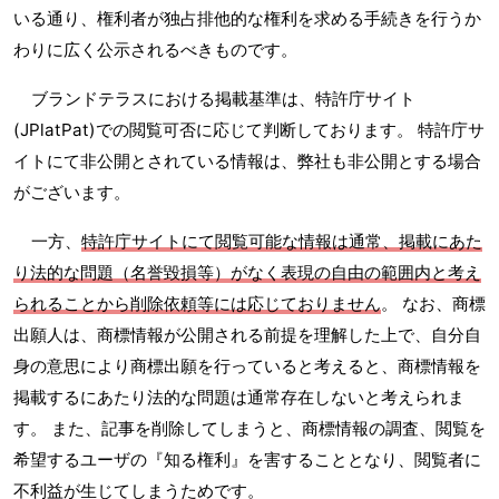
いる通り、権利者が独占排他的な権利を求める手続きを行うか
わりに広く公示されるべきものです。
ブランドテラスにおける掲載基準は、特許庁サイト
(JPlatPat)での閲覧可否に応じて判断しております。 特許庁サ
イトにて非公開とされている情報は、弊社も非公開とする場合
がございます。
一方、
特許庁サイトにて閲覧可能な情報は通常、掲載にあた
り法的な問題（名誉毀損等）がなく表現の自由の範囲内と考え
られることから削除依頼等には応じておりません
。 なお、商標
出願人は、商標情報が公開される前提を理解した上で、自分自
身の意思により商標出願を行っていると考えると、商標情報を
掲載するにあたり法的な問題は通常存在しないと考えられま
す。 また、記事を削除してしまうと、商標情報の調査、閲覧を
希望するユーザの『知る権利』を害することとなり、閲覧者に
不利益が生じてしまうためです。