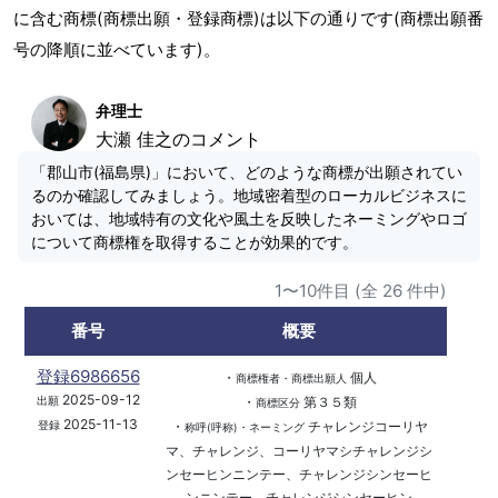
に含む商標(商標出願・登録商標)は以下の通りです(商標出願番
号の降順に並べています)。
弁理士
大瀬 佳之のコメント
「郡山市(福島県)」において、どのような商標が出願されてい
るのか確認してみましょう。地域密着型のローカルビジネスに
おいては、地域特有の文化や風土を反映したネーミングやロゴ
について商標権を取得することが効果的です。
1〜10件目 (全 26 件中)
番号
概要
登録6986656
・
個人
商標権者・商標出願人
2025-09-12
・
第３５類
出願
商標区分
2025-11-13
・
チャレンジコーリヤ
登録
称呼(呼称)・ネーミング
マ、チャレンジ、コーリヤマシチャレンジシ
ンセーヒンニンテー、チャレンジシンセーヒ
ンニンテー、チャレンジシンセーヒン