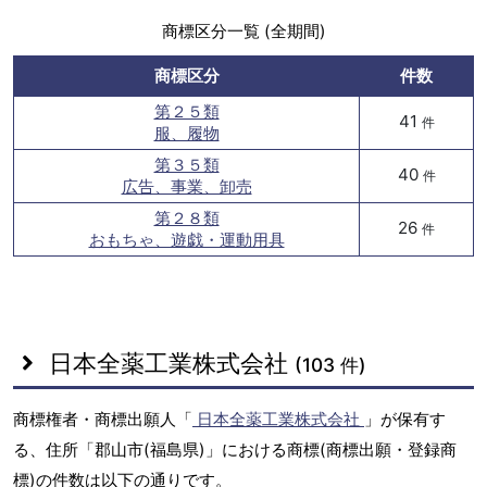
商標区分一覧 (全期間)
商標区分
件数
第２５類
41
件
服、履物
第３５類
40
件
広告、事業、卸売
第２８類
26
件
おもちゃ、遊戯・運動用具
日本全薬工業株式会社
(103 件)
商標権者・商標出願人「
日本全薬工業株式会社
」が保有す
る、住所「郡山市(福島県)」における商標(商標出願・登録商
標)の件数は以下の通りです。