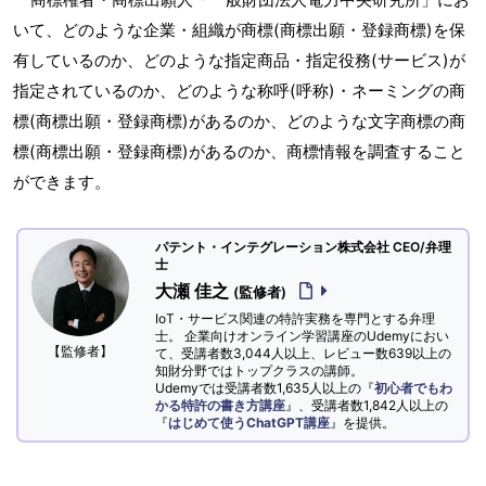
いて、どのような企業・組織が商標(商標出願・登録商標)を保
有しているのか、どのような指定商品・指定役務(サービス)が
指定されているのか、どのような称呼(呼称)・ネーミングの商
標(商標出願・登録商標)があるのか、どのような文字商標の商
標(商標出願・登録商標)があるのか、商標情報を調査すること
ができます。
パテント・インテグレーション株式会社 CEO/弁理
士
大瀬 佳之
(監修者)
IoT・サービス関連の特許実務を専門とする弁理
士。 企業向けオンライン学習講座のUdemyにおい
【監修者】
て、受講者数3,044人以上、レビュー数639以上の
知財分野ではトップクラスの講師。
Udemyでは受講者数1,635人以上の『
初心者でもわ
かる特許の書き方講座
』、受講者数1,842人以上の
『
はじめて使うChatGPT講座
』を提供。