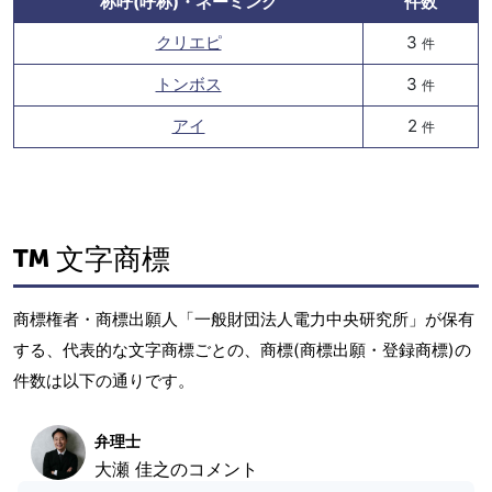
称呼(呼称)・ネーミング
件数
クリエピ
3
件
トンボス
3
件
アイ
2
件
文字商標
商標権者・商標出願人「一般財団法人電力中央研究所」が保有
する、代表的な文字商標ごとの、商標(商標出願・登録商標)の
件数は以下の通りです。
弁理士
大瀬 佳之のコメント