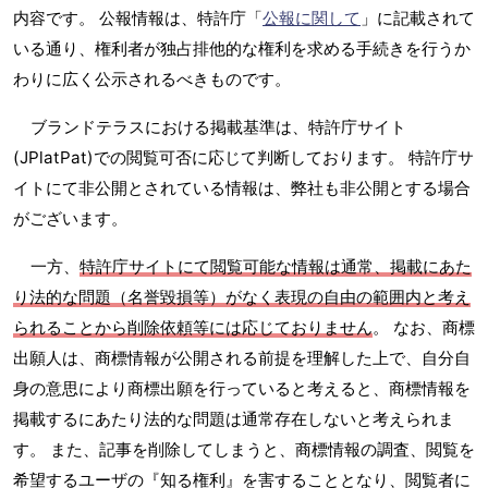
内容です。 公報情報は、特許庁「
公報に関して
」に記載されて
いる通り、権利者が独占排他的な権利を求める手続きを行うか
わりに広く公示されるべきものです。
ブランドテラスにおける掲載基準は、特許庁サイト
(JPlatPat)での閲覧可否に応じて判断しております。 特許庁サ
イトにて非公開とされている情報は、弊社も非公開とする場合
がございます。
一方、
特許庁サイトにて閲覧可能な情報は通常、掲載にあた
り法的な問題（名誉毀損等）がなく表現の自由の範囲内と考え
られることから削除依頼等には応じておりません
。 なお、商標
出願人は、商標情報が公開される前提を理解した上で、自分自
身の意思により商標出願を行っていると考えると、商標情報を
掲載するにあたり法的な問題は通常存在しないと考えられま
す。 また、記事を削除してしまうと、商標情報の調査、閲覧を
希望するユーザの『知る権利』を害することとなり、閲覧者に