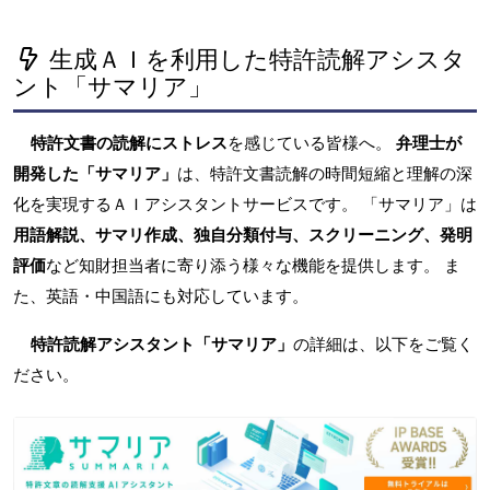
生成ＡＩを利用した特許読解アシスタ
ント「サマリア」
特許文書の読解にストレス
を感じている皆様へ。
弁理士が
開発した「サマリア」
は、特許文書読解の時間短縮と理解の深
化を実現するＡＩアシスタントサービスです。 「サマリア」は
用語解説、サマリ作成、独自分類付与、スクリーニング、発明
評価
など知財担当者に寄り添う様々な機能を提供します。 ま
た、英語・中国語にも対応しています。
特許読解アシスタント「サマリア」
の詳細は、以下をご覧く
ださい。