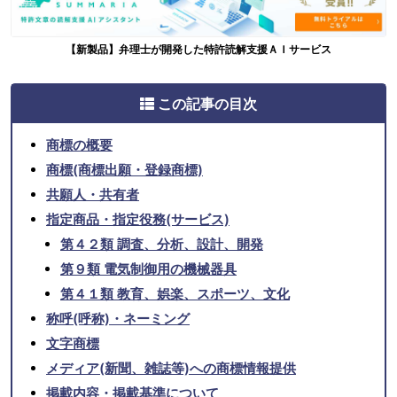
【新製品】弁理士が開発した特許読解支援ＡＩサービス
この記事の目次
商標の概要
商標(商標出願・登録商標)
共願人・共有者
指定商品・指定役務(サービス)
第４２類 調査、分析、設計、開発
第９類 電気制御用の機械器具
第４１類 教育、娯楽、スポーツ、文化
称呼(呼称)・ネーミング
文字商標
メディア(新聞、雑誌等)への商標情報提供
掲載内容・掲載基準について