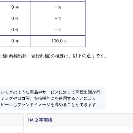
0
-
件
%
0
-
件
%
0
-
件
%
0
-100.0
件
%
商標(商標出願・登録商標)の概要は、以下の通りです。
おいてどのような商品やサービスに対して商標出願が行
ーミングやロゴ等）を積極的にを使用することにより、
アピールしブランドイメージを高めることができます。
文字商標