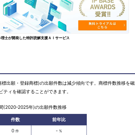
弁理士が開発した特許読解支援ＡＩサービス
商標(商標出願・登録商標)の出願件数は減少傾向です。商標件数推移を
ビティを確認することができます。
(2020-2025年)の出願件数推移
件数
前年比
0
-
件
%