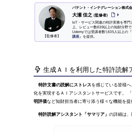
パテント・インテグレーション株式会社
大瀬 佳之
(監修者)
IoT・サービス関連の特許実務を専門
上、レビュー数639以上の知財分野
Udemyでは受講者数1,635人以上の『
【監修者】
講座
』を提供。
生成ＡＩを利用した特許読解
特許文書の読解にストレス
を感じている皆様
化を実現するＡＩアシスタントサービスです。 
明評価
など知財担当者に寄り添う様々な機能を提
特許読解アシスタント「サマリア」
の詳細は、