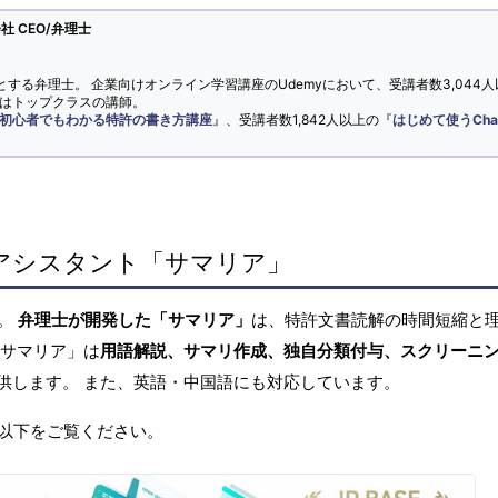
 CEO/弁理士
とする弁理士。 企業向けオンライン学習講座のUdemyにおいて、受講者数3,044人
ではトップクラスの講師。
初心者でもわかる特許の書き方講座
』、受講者数1,842人以上の『
はじめて使うCha
アシスタント「サマリア」
へ。
弁理士が開発した「サマリア」
は、特許文書読解の時間短縮と
「サマリア」は
用語解説、サマリ作成、独自分類付与、スクリーニ
供します。 また、英語・中国語にも対応しています。
以下をご覧ください。