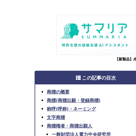
【新製品】
この記事の目次
商標の概要
商標(商標出願・登録商標)
称呼(呼称)・ネーミング
文字商標
商標権者・商標出願人
一般財団法人電力中央研究所