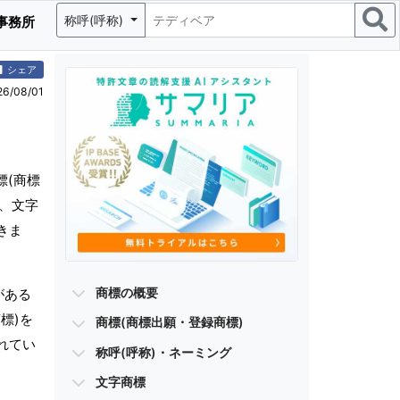
称呼(呼称)
事務所
シェア
/08/01
標(商標
)、文字
きま
商標の概要
がある
標)を
商標(商標出願・登録商標)
れてい
称呼(呼称)・ネーミング
文字商標