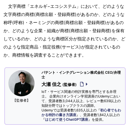
文字商標「エネルギ−エコシステム」において、どのような
文字商標の商標(商標出願・登録商標)があるのか、どのような
称呼(呼称)・ネーミングの商標(商標出願・登録商標)があるの
か、どのような企業・組織が商標(商標出願・登録商標)を保有
しているのか、どのような商標区分が指定されているのか、ど
のような指定商品・指定役務(サービス)が指定されているの
か、商標情報を調査することができます。
パテント・インテグレーション株式会社 CEO/弁理
士
大瀬 佳之
(監修者)
IoT・サービス関連の特許実務を専門とする弁理
士。 企業向けオンライン学習講座のUdemyにおい
【監修者】
て、受講者数3,044人以上、レビュー数639以上の
知財分野ではトップクラスの講師。
Udemyでは受講者数1,635人以上の『
初心者でもわ
かる特許の書き方講座
』、受講者数1,842人以上の
『
はじめて使うChatGPT講座
』を提供。