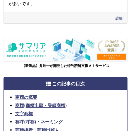
が多いです。
詳細
【新製品】弁理士が開発した特許読解支援ＡＩサービス
この記事の目次
商標の概要
商標(商標出願・登録商標)
文字商標
称呼(呼称)・ネーミング
商標権者・商標出願人