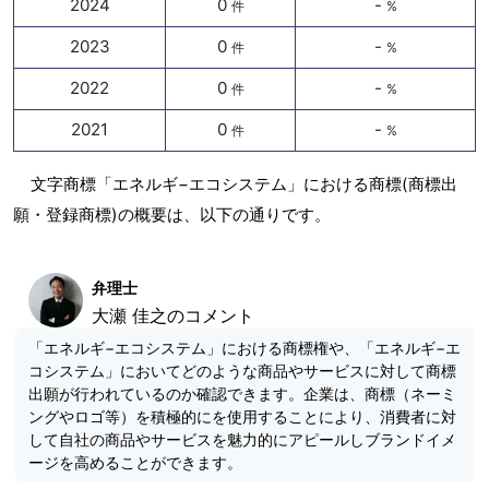
2024
0
-
件
%
2023
0
-
件
%
2022
0
-
件
%
2021
0
-
件
%
文字商標「エネルギ−エコシステム」における商標(商標出
願・登録商標)の概要は、以下の通りです。
弁理士
大瀬 佳之のコメント
「エネルギ−エコシステム」における商標権や、「エネルギ−エ
コシステム」においてどのような商品やサービスに対して商標
出願が行われているのか確認できます。企業は、商標（ネーミ
ングやロゴ等）を積極的にを使用することにより、消費者に対
して自社の商品やサービスを魅力的にアピールしブランドイメ
ージを高めることができます。