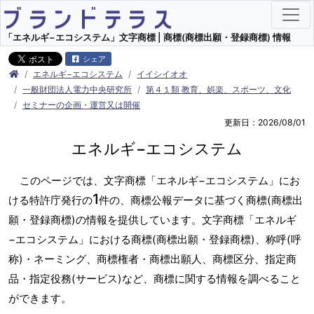
「エネルギ−エコシステム」文字商標 | 商標(商標出願・登録商標) 情報
シェア
エネルギ−エコシステム
イイシイオオ
一般財団法人電力中央研究所
第４１類 教育、娯楽、スポーツ、文化
セミナーの企画・運営又は開催
更新日：2026/08/01
エネルギ−エコシステム
このページでは、文字商標「エネルギ−エコシステム」にお
1
ける特許庁発行の
件の、商標公報データに基づく商標(商標出
願・登録商標)の情報を提供しています。文字商標「エネルギ
−エコシステム」における商標(商標出願・登録商標)、称呼(呼
称)・ネーミング、商標権者・商標出願人、商標区分、指定商
品・指定役務(サービス)など、商標に関する情報を調べること
ができます。