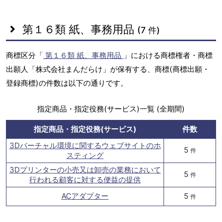
第１６類 紙、事務用品
(7 件)
商標区分「
第１６類 紙、事務用品
」における商標権者・商標
出願人「株式会社まんだらけ」が保有する、商標(商標出願・
登録商標)の件数は以下の通りです。
指定商品・指定役務(サービス)一覧 (全期間)
指定商品・指定役務(サービス)
件数
3Dバーチャル環境に関するウェブサイトのホ
5
件
スティング
3Dプリンターの小売又は卸売の業務において
5
件
行われる顧客に対する便益の提供
ACアダプター
5
件