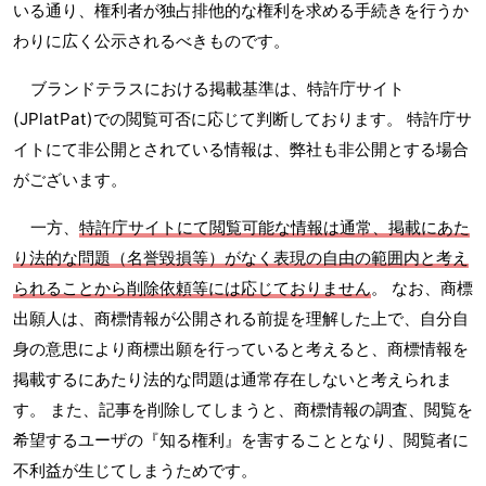
いる通り、権利者が独占排他的な権利を求める手続きを行うか
わりに広く公示されるべきものです。
ブランドテラスにおける掲載基準は、特許庁サイト
(JPlatPat)での閲覧可否に応じて判断しております。 特許庁サ
イトにて非公開とされている情報は、弊社も非公開とする場合
がございます。
一方、
特許庁サイトにて閲覧可能な情報は通常、掲載にあた
り法的な問題（名誉毀損等）がなく表現の自由の範囲内と考え
られることから削除依頼等には応じておりません
。 なお、商標
出願人は、商標情報が公開される前提を理解した上で、自分自
身の意思により商標出願を行っていると考えると、商標情報を
掲載するにあたり法的な問題は通常存在しないと考えられま
す。 また、記事を削除してしまうと、商標情報の調査、閲覧を
希望するユーザの『知る権利』を害することとなり、閲覧者に
不利益が生じてしまうためです。