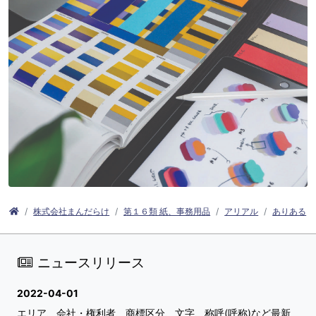
株式会社まんだらけ
第１６類 紙、事務用品
アリアル
ありある
ニュースリリース
2022-04-01
エリア、会社・権利者、商標区分、文字、称呼(呼称)など最新