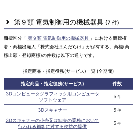
第９類 電気制御用の機械器具
(7 件)
商標区分「
第９類 電気制御用の機械器具
」における商標権
者・商標出願人「株式会社まんだらけ」が保有する、商標(商
標出願・登録商標)の件数は以下の通りです。
指定商品・指定役務(サービス)一覧 (全期間)
指定商品・指定役務(サービス)
件数
3Dコンピュータグラフィック用コンピュータ
5
件
ソフトウェア
3Dスキャナー
5
件
3Dスキャナーの小売又は卸売の業務において
5
件
行われる顧客に対する便益の提供