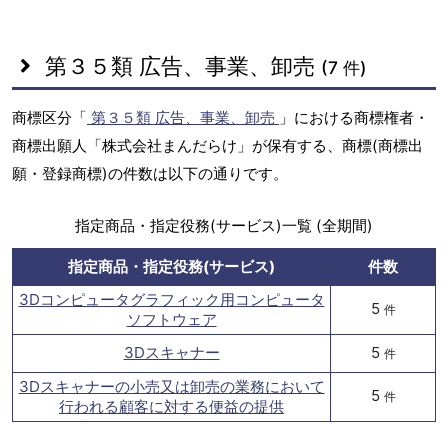
第３５類 広告、事業、卸売
(7 件)
商標区分「
第３５類 広告、事業、卸売
」における商標権者・
商標出願人「株式会社まんだらけ」が保有する、商標(商標出
願・登録商標)の件数は以下の通りです。
指定商品・指定役務(サービス)一覧 (全期間)
指定商品・指定役務(サービス)
件数
3Dコンピュータグラフィック用コンピュータ
5
件
ソフトウェア
3Dスキャナー
5
件
3Dスキャナーの小売又は卸売の業務において
5
件
行われる顧客に対する便益の提供