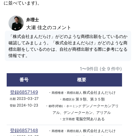
に並べています)。
弁理士
大瀬 佳之のコメント
「株式会社まんだらけ」がどのような商標出願をしているのか
確認してみましょう。「株式会社まんだらけ」がどのような商
標出願をしているのかは、自社が商標出願する際に参考になる
情報です。
1〜9件目 (全 9 件中)
番号
概要
登録6857149
・
株式会社まんだらけ
商標権者・商標出願人
2023-03-27
・
第９類、第３５類
出願
商標区分
2024-10-23
・
デンノークーカンアリ
登録
称呼(呼称)・ネーミング
アル、デンノークーカン、アリアル
・
電脳空間ありある
文字商標
登録6857148
・
株式会社まんだらけ
商標権者・商標出願人