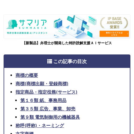
【新製品】弁理士が開発した特許読解支援ＡＩサービス
この記事の目次
商標の概要
商標(商標出願・登録商標)
指定商品・指定役務(サービス)
第１６類 紙、事務用品
第３５類 広告、事業、卸売
第９類 電気制御用の機械器具
称呼(呼称)・ネーミング
文字商標