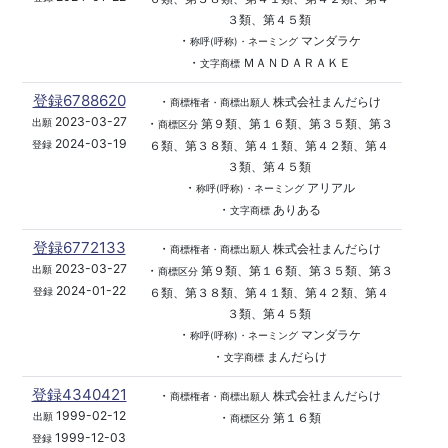
３類、第４５類
・
マンダラケ
称呼(呼称)・ネーミング
・
ＭＡＮＤＡＲＡＫＥ
文字商標
登録6788620
・
株式会社まんだらけ
商標権者・商標出願人
2023-03-27
・
第９類、第１６類、第３５類、第３
出願
商標区分
2024-03-19
６類、第３８類、第４１類、第４２類、第４
登録
３類、第４５類
・
アリアル
称呼(呼称)・ネーミング
・
ありある
文字商標
登録6772133
・
株式会社まんだらけ
商標権者・商標出願人
2023-03-27
・
第９類、第１６類、第３５類、第３
出願
商標区分
2024-01-22
６類、第３８類、第４１類、第４２類、第４
登録
３類、第４５類
・
マンダラケ
称呼(呼称)・ネーミング
・
まんだらけ
文字商標
登録4340421
・
株式会社まんだらけ
商標権者・商標出願人
1999-02-12
・
第１６類
出願
商標区分
1999-12-03
登録