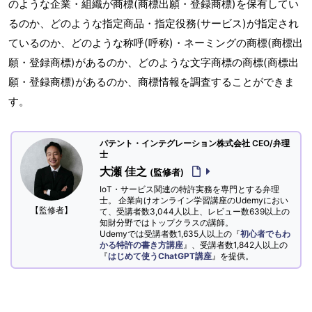
のような企業・組織が商標(商標出願・登録商標)を保有してい
るのか、どのような指定商品・指定役務(サービス)が指定され
ているのか、どのような称呼(呼称)・ネーミングの商標(商標出
願・登録商標)があるのか、どのような文字商標の商標(商標出
願・登録商標)があるのか、商標情報を調査することができま
す。
パテント・インテグレーション株式会社 CEO/弁理
士
大瀬 佳之
(監修者)
IoT・サービス関連の特許実務を専門とする弁理
士。 企業向けオンライン学習講座のUdemyにおい
【監修者】
て、受講者数3,044人以上、レビュー数639以上の
知財分野ではトップクラスの講師。
Udemyでは受講者数1,635人以上の『
初心者でもわ
かる特許の書き方講座
』、受講者数1,842人以上の
『
はじめて使うChatGPT講座
』を提供。