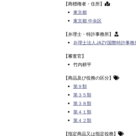
【商標権者・住所】
東京都
東京都 中央区
【弁理士・特許事務所】
弁理士法人JAZY国際特許事務
【審査官】
竹内耕平
【商品及び役務の区分】
第９類
第３５類
第３８類
第４１類
第４２類
【指定商品又は指定役務】