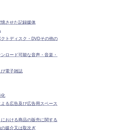
記憶させた記録媒体
品
クトディスク・DVDその他の
ウンロード可能な音声・音楽・
及び電子雑誌
適化
による広告及び広告用スペース
トにおける商品の販売に関する
約の媒介又は取次ぎ